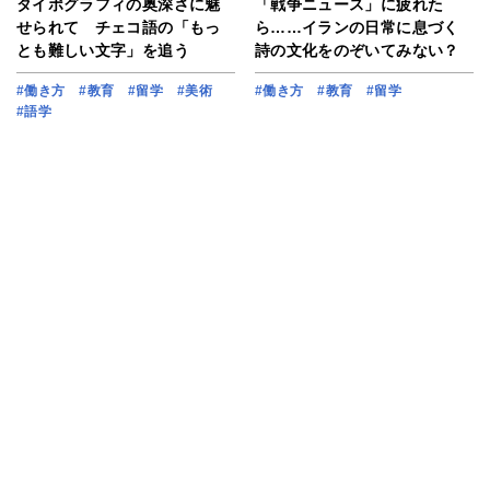
タイポグラフィの奥深さに魅
「戦争ニュース」に疲れた
せられて チェコ語の「もっ
ら……イランの日常に息づく
とも難しい文字」を追う
詩の文化をのぞいてみない？
#働き方
#教育
#留学
#美術
#働き方
#教育
#留学
#語学