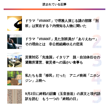
読まれている記事
ドラマ「VIVANT」で堺雅人演じる謎の部隊「別
班」は実在する？内情知る人物に聞いた
ドラマ「VIVANT」見た別班員が「ありえねー」
その理由とは 非公然組織ゆえの悲哀
災害対応「先進国」イタリア 脱・自治体任せの
避難所運営、被災者への温かい食事も
私たちも昔「移民」だった アニメ映画「ニホン
ジン」上映へ
9月2日に終戦の詔書（玉音放送）の原文と現代語
訳を読む もう一つの「終戦の日」