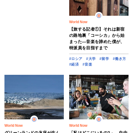
World Now
【旅する記者①】それは新宿
の路地裏「コーシカ」から始
まった―音楽を諦めた僕が、
特派員を目指すまで
#ロシア
#大学
#留学
#働き方
#経済
#音楽
World Now
World Now
グリーンランドの氷床が生ん
「私はどこにいるの?」 自由