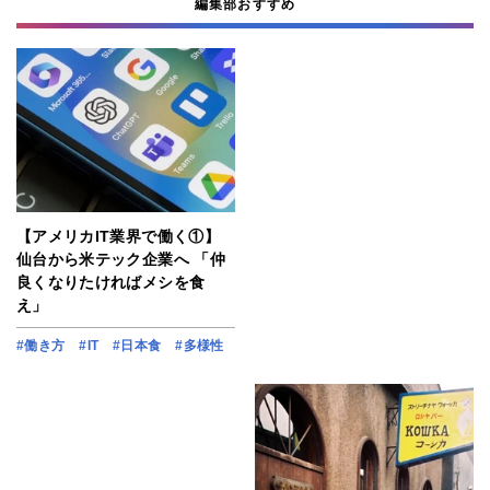
編集部おすすめ
【アメリカIT業界で働く①】
仙台から米テック企業へ 「仲
良くなりたければメシを食
え」
#働き方
#IT
#日本食
#多様性