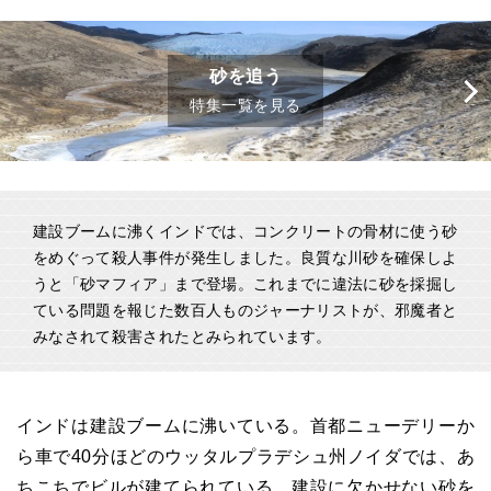
砂を追う
特集一覧を見る
建設ブームに沸くインドでは、コンクリートの骨材に使う砂
をめぐって殺人事件が発生しました。良質な川砂を確保しよ
うと「砂マフィア」まで登場。これまでに違法に砂を採掘し
ている問題を報じた数百人ものジャーナリストが、邪魔者と
みなされて殺害されたとみられています。
インドは建設ブームに沸いている。首都ニューデリーか
ら車で
40
分ほどのウッタルプラデシュ州ノイダでは、あ
ちこちでビルが建てられている。建設に欠かせない砂を