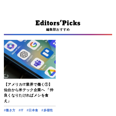
編集部おすすめ
【アメリカIT業界で働く①】
仙台から米テック企業へ 「仲
良くなりたければメシを食
え」
#働き方
#IT
#日本食
#多様性