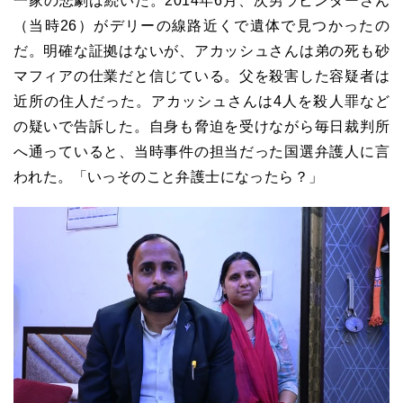
一家の悲劇は続いた。
2014
年
6
月、次男ラビンダーさん
（当時
26
）がデリーの線路近くで遺体で見つかったの
だ。明確な証拠はないが、アカッシュさんは弟の死も砂
マフィアの仕業だと信じている。父を殺害した容疑者は
近所の住人だった。アカッシュさんは
4
人を殺人罪など
の疑いで告訴した。自身も脅迫を受けながら毎日裁判所
へ通っていると、当時事件の担当だった国選弁護人に言
われた。「いっそのこと弁護士になったら？」