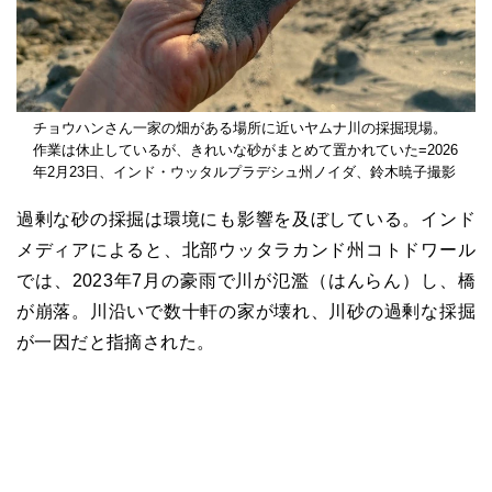
チョウハンさん一家の畑がある場所に近いヤムナ川の採掘現場。
作業は休止しているが、きれいな砂がまとめて置かれていた=2026
年2月23日、インド・ウッタルプラデシュ州ノイダ、鈴木暁子撮影
過剰な砂の採掘は環境にも影響を及ぼしている。インド
メディアによると、北部ウッタラカンド州コトドワール
では、
2023
年
7
月の豪雨で川が氾濫（はんらん）し、橋
が崩落。川沿いで数十軒の家が壊れ、川砂の過剰な採掘
が一因だと指摘された。