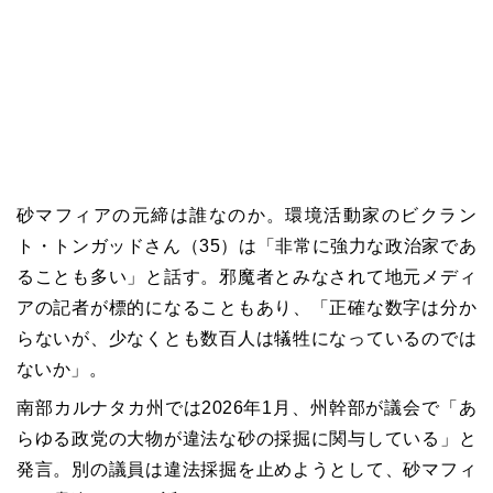
砂マフィアの元締は誰なのか。環境活動家のビクラン
ト・トンガッドさん（
35
）は「非常に強力な政治家であ
ることも多い」と話す。邪魔者とみなされて地元メディ
アの記者が標的になることもあり、「正確な数字は分か
らないが、少なくとも数百人は犠牲になっているのでは
ないか」。
南部カルナタカ州では
2026
年
1
月、州幹部が議会で「あ
らゆる政党の大物が違法な砂の採掘に関与している」と
発言。別の議員は違法採掘を止めようとして、砂マフィ