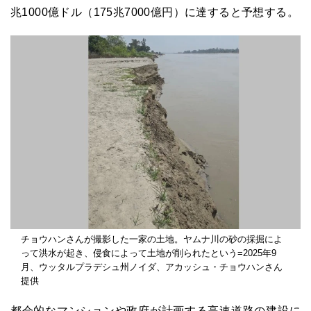
兆
1000
億ドル（
175
兆
7000
億円）に達すると予想する。
チョウハンさんが撮影した一家の土地。ヤムナ川の砂の採掘によ
って洪水が起き、侵食によって土地が削られたという=2025年9
月、ウッタルプラデシュ州ノイダ、アカッシュ・チョウハンさん
提供
都会的なマンションや政府が計画する高速道路の建設に