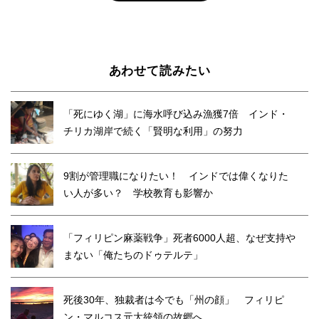
あわせて読みたい
「死にゆく湖」に海水呼び込み漁獲7倍 インド・
チリカ湖岸で続く「賢明な利用」の努力
9割が管理職になりたい！ インドでは偉くなりた
い人が多い？ 学校教育も影響か
「フィリピン麻薬戦争」死者6000人超、なぜ支持や
まない「俺たちのドゥテルテ」
死後30年、独裁者は今でも「州の顔」 フィリピ
ン・マルコス元大統領の故郷へ