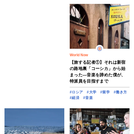
World Now
【旅する記者①】それは新宿
の路地裏「コーシカ」から始
まった―音楽を諦めた僕が、
特派員を目指すまで
#ロシア
#大学
#留学
#働き方
#経済
#音楽