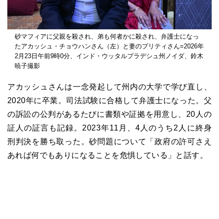
砂マフィアに父親を殺され、弟も何者かに殺され、弁護士になっ
たアカッシュ・チョウハンさん（左）と妻のプリティさん=2026年
2月23日午前9時0分、インド・ウッタルプラデシュ州ノイダ、鈴木
暁子撮影
アカッシュさんは一念発起して州内の大学で学び直し、
2020
年に卒業。司法試験に合格して弁護士になった。父
の訴訟の公判があるたびに書類や証拠を用意し、
20
人の
証人の証言も記録。
2023
年
11
月、
4
人のうち
2
人に終身
刑判決を勝ち取った。砂問題について「政府の許可さえ
あれば何でもありになることを危惧している」と話す。