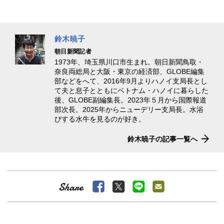
鈴木暁子
朝日新聞記者
1973年、埼玉県川口市生まれ。朝日新聞鳥取・
奈良両総局と大阪・東京の経済部、GLOBE編集
部などをへて、2016年9月よりハノイ支局長とし
て夫と息子とともにベトナム・ハノイに暮らした
後、GLOBE副編集長。2023年５月から国際報道
部次長。2025年からニューデリー支局長。水浴
びする水牛を見るのが好き。
鈴木暁子の記事一覧へ