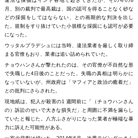
違法な採掘はインド各地で起きてきたが、その年の
8
月、別の裁判で最高裁は、国の認可を得ることなく砂な
どの採掘をしてはならない、との画期的な判決を出し
た。規制をすり抜けていた小規模な採掘にも認可が必要
になった。
ウッタルプラデシュには当時、違法業者を厳しく取り締
まる官僚もおり、業者は追い詰められていた。
チョウハンさんが撃たれたのは、その官僚が不自然な形
で失職した
4
日後のことだった。失職の真相は明らかに
なっていないが、州政府は「マフィアと政治の癒着だ」
との批判にさらされた。
現地紙は、犯人が殺害の
1
週間前に「（チョウハンさん
の）訴訟のせいで大きな損失だ」と周囲に不満を漏らし
ていたと報じた。八方ふさがりになった業者が極端な暴
力に訴えた可能性がある。