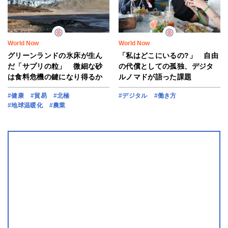
World Now
World Now
グリーンランドの氷床が生ん
「私はどこにいるの?」 自由
だ「サプリの粒」 微細な砂
の代償としての孤独、デジタ
は食料危機の鍵になり得るか
ルノマドが語った課題
#健康
#貿易
#北極
#デジタル
#働き方
#地球温暖化
#農業