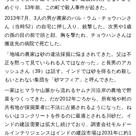
めぐり、
13
年前、この町で殺人事件が起きた。
2013
年
7
月、
3
人の男が農家のパル・ラム・チョウハンさ
ん（当時
52
）の自宅に押し入り、銃撃した。次男や
1
歳
の孫の目の前で頭と顔、胸を撃たれ、チョウハンさんは
搬送先の病院で死亡した。
「地域の農家は砂の違法採掘に悩まされてきた。父は不
正を黙って見ていられる人ではなかった」と長男のアカ
ッシュさん（
39
）は話す。インドでは砂を得るため殺し
もいとわない集団を「砂マフィア」と呼んできた。
一家はヒマラヤ山脈から流れるヤムナ川沿岸の農地で野
菜をつくってきた。だが
2012
年ごろから、所有地や村の
共有地が採掘業者に不法に占拠されるようになった。ね
らいはコンクリートを作るのに最適とされる川砂だ。イ
ンドの建設需要は拡大し続けており、調査会社モルドー
ルインテリジェンスはインドの建設市場は
2031
年に約
1