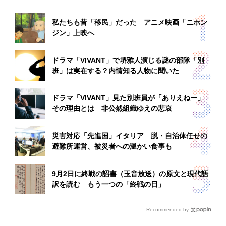
私たちも昔「移民」だった アニメ映画「ニホン
ジン」上映へ
ドラマ「VIVANT」で堺雅人演じる謎の部隊「別
班」は実在する？内情知る人物に聞いた
ドラマ「VIVANT」見た別班員が「ありえねー」
その理由とは 非公然組織ゆえの悲哀
災害対応「先進国」イタリア 脱・自治体任せの
避難所運営、被災者への温かい食事も
9月2日に終戦の詔書（玉音放送）の原文と現代語
訳を読む もう一つの「終戦の日」
Recommended by