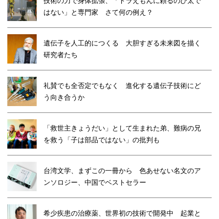
技術の力で身体拡張、「ドラえもんに頼るのび太で
はない」と専門家 さて何の例え？
遺伝子を人工的につくる 大胆すぎる未来図を描く
研究者たち
礼賛でも全否定でもなく 進化する遺伝子技術にど
う向き合うか
「救世主きょうだい」として生まれた弟、難病の兄
を救う「子は部品ではない」の批判も
台湾文学、まずこの一冊から 色あせない名文のア
ンソロジー、中国でベストセラー
希少疾患の治療薬、世界初の技術で開発中 起業と