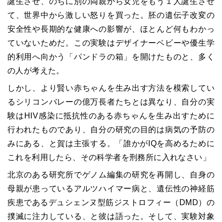
誕生させ、のちに別の両親から女児をもう１人誕生させ
て、世界中から激しい怒りを買った。胚の遺伝子改変の
安全性や長期的な健康への影響が、ほとんど何もわかっ
ていないためだ。この実験はデザイナーベビーや優生学
的利用へ向かう「パンドラの箱」を開けたものと、多く
の人が考えた。
しかし、より賢い赤ちゃんを生み出す方法を模索してい
るシリコンバレーの億万長者たちとは異なり、自分の実
験はHIV感染に抵抗性のある赤ちゃんを生み出すために
行われたものであり、自分の研究の目的は病気の予防の
みにある、と賀は主張する。「誰かがIQを高めるために
これを利用したら、その科学者を刑務所に入れなさい」
北京のある研究所でゲノム編集の研究を再開し、自身の
母親が患っているアルツハイマー病と、遺伝性の神経筋
疾患であるデュシェンヌ型筋ジストロフィー（DMD）の
撲滅に注力している、と彼は語った。そして、実験対象