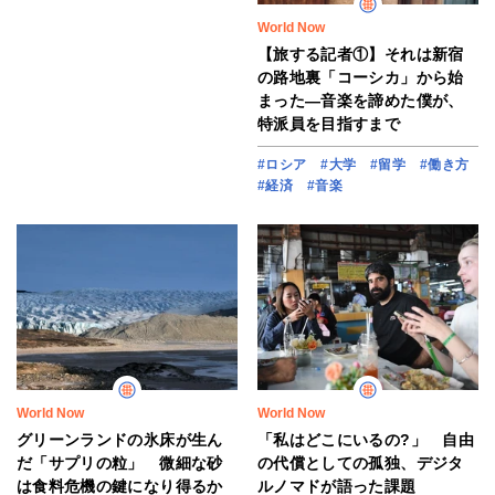
World Now
【旅する記者①】それは新宿
の路地裏「コーシカ」から始
まった―音楽を諦めた僕が、
特派員を目指すまで
#ロシア
#大学
#留学
#働き方
#経済
#音楽
World Now
World Now
グリーンランドの氷床が生ん
「私はどこにいるの?」 自由
だ「サプリの粒」 微細な砂
の代償としての孤独、デジタ
は食料危機の鍵になり得るか
ルノマドが語った課題