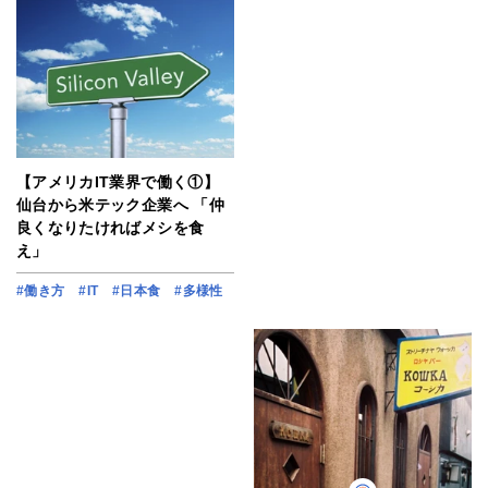
【アメリカIT業界で働く①】
仙台から米テック企業へ 「仲
良くなりたければメシを食
え」
#働き方
#IT
#日本食
#多様性