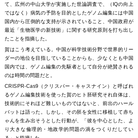
て、広州の中山大学が実施した世論調査で、（IQの向上
ではなく）病気の予防を目的としたゲノム編集には中国
国内から圧倒的な支持が示されていること、中国政府が
最近「生物医学の新技術」に関する研究原則を打ち出し
たことを指摘した。
賀はこう考えている。中国が科学技術分野で世界的リー
ダーの地位を目指していることからも、少なくとも中国
国内では、ゲノム編集の先駆者として自分が絶賛される
のは時間の問題だと。
CRISPR-Cas9（クリスパー・キャスナイン）と呼ばれ
るゲノム編集技術を使った賀のヒト胚研究それ自体は、
技術的にそれほど難しいものではないと、前出のハール
バットは語った。しかし、その胚を女性に移植して赤ち
ゃんを生み出そうとした行動が、「彼を中心とした、よ
り大きな倫理的・地政学的問題の渦をつくりだしてい
る」と指摘した。