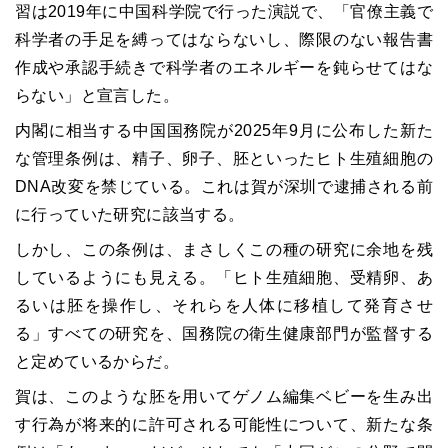
習は2019年に中国科学院で行った演説で、「官僚主義で
科学者の手足を縛ってはならないし、際限のない報告書
作成や承認手続きで科学者のエネルギーを鈍らせてはな
らない」と宣言した。
内閣に相当する中国国務院が2025年9月に公布した新た
な管理条例は、精子、卵子、胚といったヒト生殖細胞の
DNA改変を禁じている。これは賀が深圳で逮捕される前
に行っていた研究に該当する。
しかし、この条例は、まさしくこの種の研究に余地を残
しているようにも見える。「ヒト生殖細胞、受精卵、あ
るいは胚を操作し、それらを人体に移植して発育させ
る」すべての研究を、国務院の衛生健康部門が監督する
と定めているからだ。
賀は、このような胚を用いてゲノム編集ベビーを生み出
す行為が将来的に許可される可能性について、新たな条