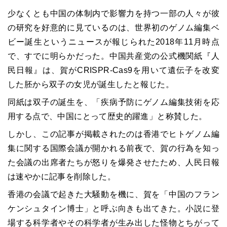
少なくとも中国の体制内で影響力を持つ一部の人々が彼
の研究を好意的に見ているのは、世界初のゲノム編集ベ
ビー誕生というニュースが報じられた2018年11月時点
で、すでに明らかだった。中国共産党の公式機関紙『人
民日報』は、賀がCRISPR-Cas9を用いて遺伝子を改変
した胚から双子の女児が誕生したと報じた。
同紙は双子の誕生を、「疾病予防にゲノム編集技術を応
用する点で、中国にとって歴史的躍進」と称賛した。
しかし、この記事が掲載されたのは香港でヒトゲノム編
集に関する国際会議が開かれる前夜で、賀の行為を知っ
た会議の出席者たちが怒りを爆発させたため、人民日報
は速やかに記事を削除した。
香港の会議で起きた大騒動を機に、賀を「中国のフラン
ケンシュタイン博士」と呼ぶ向きも出てきた。小説に登
場する科学者やその科学者が生み出した怪物とちがって