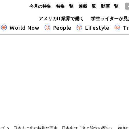
今月の特集
特集一覧
連載一覧
動画一覧
GLOBE+
アメリカIT業界で働く
学生ライターが見
World Now
People
Lifestyle
Tr
めば
日本人に米が特別な理由 日本史は「米と治水の歴史」、横並