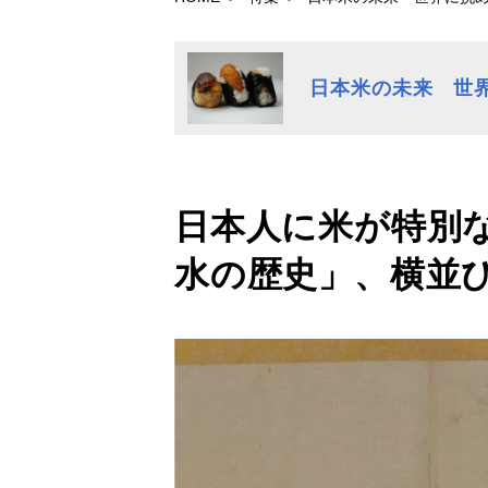
日本米の未来 世
日本人に米が特別
水の歴史」、横並