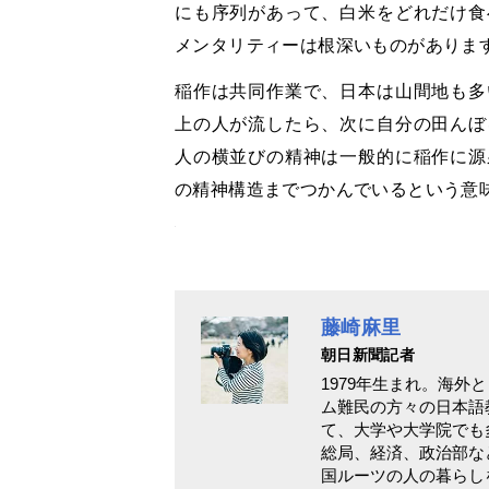
にも序列があって、白米をどれだけ食
メンタリティーは根深いものがありま
稲作は共同作業で、日本は山間地も多
上の人が流したら、次に自分の田んぼ
人の横並びの精神は一般的に稲作に源
の精神構造までつかんでいるという意
藤崎麻里
朝日新聞記者
1979年生まれ。海
ム難民の方々の日本語
て、大学や大学院でも
総局、経済、政治部な
国ルーツの人の暮らし