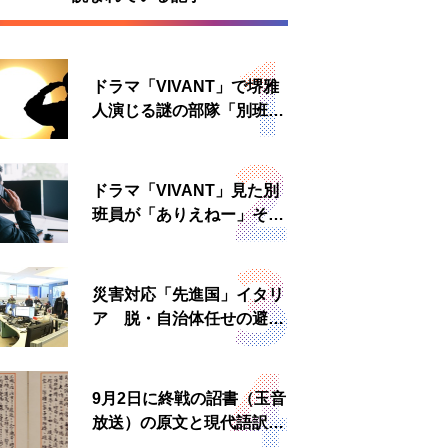
ドラマ「VIVANT」で堺雅
人演じる謎の部隊「別班」
は実在する？内情知る人物
に聞いた
ドラマ「VIVANT」見た別
班員が「ありえねー」その
理由とは 非公然組織ゆえ
の悲哀
災害対応「先進国」イタリ
ア 脱・自治体任せの避難
所運営、被災者への温かい
食事も
9月2日に終戦の詔書（玉音
放送）の原文と現代語訳を
読む もう一つの「終戦の