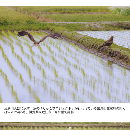
魚を田んぼに戻す「魚のゆりかごプロジェクト」が行われている栗見出在家町の田ん
ぼ＝2025年5月、滋賀県東近江市、今村優莉撮影