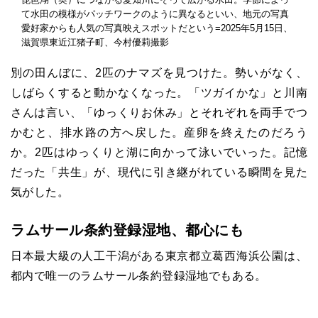
て水田の模様がパッチワークのように異なるといい、地元の写真
愛好家からも人気の写真映えスポットだという=2025年5月15日、
滋賀県東近江猪子町、今村優莉撮影
別の田んぼに、2匹のナマズを見つけた。勢いがなく、
しばらくすると動かなくなった。「ツガイかな」と川南
さんは言い、「ゆっくりお休み」とそれぞれを両手でつ
かむと、排水路の方へ戻した。産卵を終えたのだろう
か。2匹はゆっくりと湖に向かって泳いでいった。記憶
だった「共生」が、現代に引き継がれている瞬間を見た
気がした。
ラムサール条約登録湿地、都心にも
日本最大級の人工干潟がある東京都立葛西海浜公園は、
都内で唯一のラムサール条約登録湿地でもある。