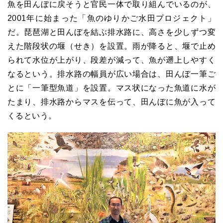
魚を田んぼに戻そうと官民一体で取り組んでいるのが、
2001年に始まった「魚のゆりかご水田プロジェクト」
だ。琵琶湖と田んぼを結ぶ排水路に、高さを少しずつ変
えた階段状の堰（せき）を設置。雨が降ると、堰で止め
られて水位が上がり、段差が減って、魚が遡上しやすく
なるという。排水路の幅員が広い場合は、田んぼ一筆ご
とに「一筆型魚道」を設置。マス状になった魚道に水が
たまり、排水路からマスを伝って、田んぼに魚が入って
くるという。