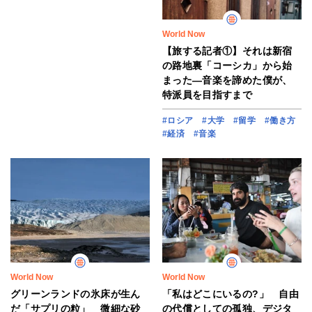
World Now
【旅する記者①】それは新宿
の路地裏「コーシカ」から始
まった―音楽を諦めた僕が、
特派員を目指すまで
#ロシア
#大学
#留学
#働き方
#経済
#音楽
World Now
World Now
グリーンランドの氷床が生ん
「私はどこにいるの?」 自由
だ「サプリの粒」 微細な砂
の代償としての孤独、デジタ