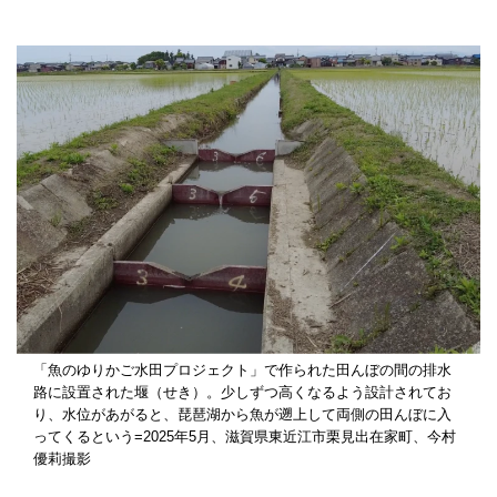
「魚のゆりかご水田プロジェクト」で作られた田んぼの間の排水
路に設置された堰（せき）。少しずつ高くなるよう設計されてお
り、水位があがると、琵琶湖から魚が遡上して両側の田んぼに入
ってくるという=2025年5月、滋賀県東近江市栗見出在家町、今村
優莉撮影