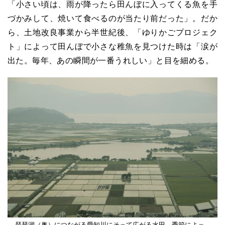
「小さい頃は、雨が降ったら田んぼに入ってくる魚を手
づかみして、焼いて食べるのが当たり前だった」。だか
ら、土地改良事業から半世紀後、「ゆりかごプロジェク
ト」によって田んぼで小さな稚魚を見つけた時は「涙が
出た。毎年、あの瞬間が一番うれしい」と目を細める。
琵琶湖（奥）につながる愛知川にそって広がる水田。季節によっ