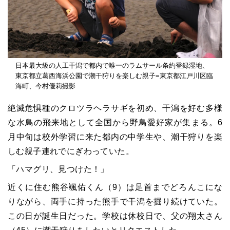
日本最大級の人工干潟で都内で唯一のラムサール条約登録湿地、
東京都立葛西海浜公園で潮干狩りを楽しむ親子=東京都江戸川区臨
海町、今村優莉撮影
絶滅危惧種のクロツラヘラサギを初め、干潟を好む多様
な水鳥の飛来地として全国から野鳥愛好家が集まる。6
月中旬は校外学習に来た都内の中学生や、潮干狩りを楽
しむ親子連れでにぎわっていた。
「ハマグリ、見つけた！」
近くに住む熊谷颯佑くん（9）は足首までどろんこにな
りながら、両手に持った熊手で干潟を掘り続けていた。
この日が誕生日だった。学校は休校日で、父の翔太さん