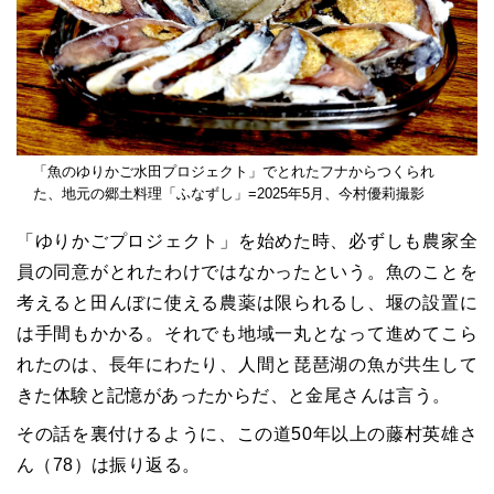
「魚のゆりかご水田プロジェクト」でとれたフナからつくられ
た、地元の郷土料理「ふなずし」=2025年5月、今村優莉撮影
「ゆりかごプロジェクト」を始めた時、必ずしも農家全
員の同意がとれたわけではなかったという。魚のことを
考えると田んぼに使える農薬は限られるし、堰の設置に
は手間もかかる。それでも地域一丸となって進めてこら
れたのは、長年にわたり、人間と琵琶湖の魚が共生して
きた体験と記憶があったからだ、と金尾さんは言う。
その話を裏付けるように、この道50年以上の藤村英雄さ
ん（78）は振り返る。