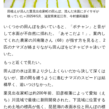
田植えが済んだ栗見出在家町の田んぼ。澄んだ水面にダイサギが
映っていた＝2025年5月、滋賀県東近江市、今村優莉撮影
いくつかの田んぼを歩いていると、「ポチャン」と音が
して水面が不自然に揺れた。「あそこだよ！」。案内し
てくれた農家の川南隆さん（68）が指す方を見ると、2
匹のナマズが絡まりながら田んぼをビチャビチャ泳いで
いた。
もっと近くで見たい。
田んぼの水は足首より少し上くらいだから決して深くは
ないが、苗の間を縫うように進むナマズのスピードは結
構早く、追いつけなかった。
栗見出在家町は約200年前、旧彦根藩によって愛知（え
ち）川流域で最後に新田開発された。下流域に位置する
ため土地の標高が低く、琵琶湖の表面水位と田んぼの標