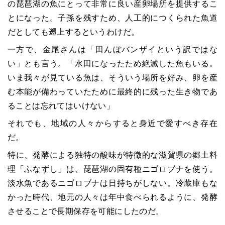
の琵琶湖の魚にとって非常に良い産卵場所を提供するこ
とになった。子孫を残すため、人工的につくられた魚道
だとしても遡上するというわけだ。
一方で、金尾さんは「田んぼバンザイという訳ではな
い」とも言う。「水田になったため絶滅した魚もいる。
いま我々が見ている魚は、そういう場所を好み、卵を産
む本能が備わっていたために最終的に残った生き物であ
ることは忘れてはいけない」
それでも、地域の人々からすると身近で愛すべき存在
だ。
特に、発酵による独特の酸味が特徴的な滋賀県の郷土料
理「ふなずし」は、琵琶湖の固有種ニゴロブナを使う。
淡水魚であるニゴロブナは日持ちがしない。冷蔵庫もな
かった時代、地元の人々は年中食べられるように、発酵
させることで長期保存を可能にしたのだ。