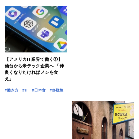
【アメリカIT業界で働く①】
仙台から米テック企業へ 「仲
良くなりたければメシを食
え」
#働き方
#IT
#日本食
#多様性