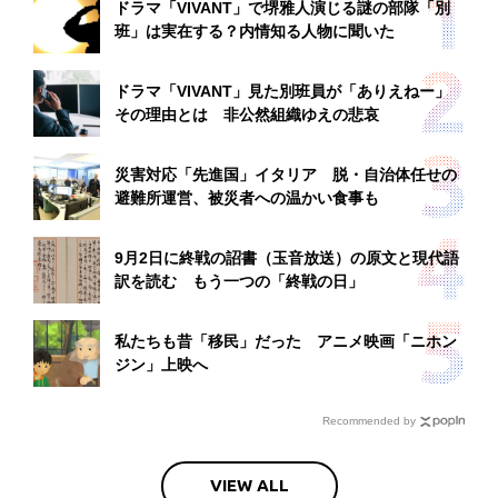
ドラマ「VIVANT」で堺雅人演じる謎の部隊「別
班」は実在する？内情知る人物に聞いた
ドラマ「VIVANT」見た別班員が「ありえねー」
その理由とは 非公然組織ゆえの悲哀
災害対応「先進国」イタリア 脱・自治体任せの
避難所運営、被災者への温かい食事も
9月2日に終戦の詔書（玉音放送）の原文と現代語
訳を読む もう一つの「終戦の日」
私たちも昔「移民」だった アニメ映画「ニホン
ジン」上映へ
Recommended by
VIEW ALL