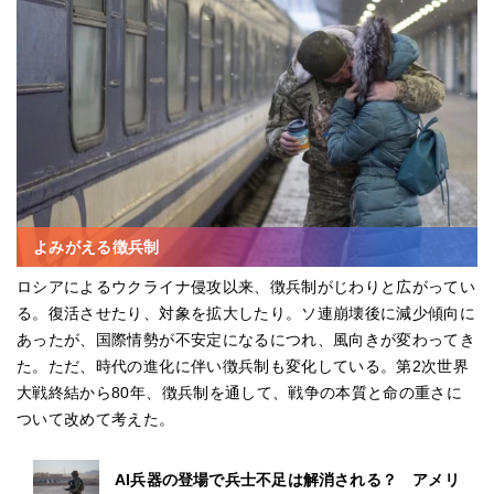
よみがえる徴兵制
ロシアによるウクライナ侵攻以来、徴兵制がじわりと広がってい
る。復活させたり、対象を拡大したり。ソ連崩壊後に減少傾向に
あったが、国際情勢が不安定になるにつれ、風向きが変わってき
た。ただ、時代の進化に伴い徴兵制も変化している。第2次世界
大戦終結から80年、徴兵制を通して、戦争の本質と命の重さに
ついて改めて考えた。
AI兵器の登場で兵士不足は解消される？ アメリ