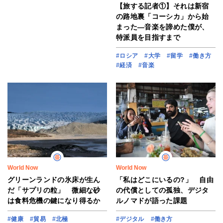
【旅する記者①】それは新宿
の路地裏「コーシカ」から始
まった―音楽を諦めた僕が、
特派員を目指すまで
#ロシア
#大学
#留学
#働き方
#経済
#音楽
World Now
World Now
グリーンランドの氷床が生ん
「私はどこにいるの?」 自由
だ「サプリの粒」 微細な砂
の代償としての孤独、デジタ
は食料危機の鍵になり得るか
ルノマドが語った課題
#健康
#貿易
#北極
#デジタル
#働き方