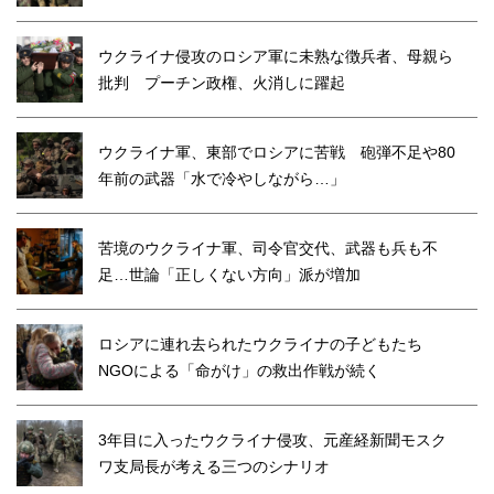
ウクライナ侵攻のロシア軍に未熟な徴兵者、母親ら
批判 プーチン政権、火消しに躍起
ウクライナ軍、東部でロシアに苦戦 砲弾不足や80
年前の武器「水で冷やしながら…」
苦境のウクライナ軍、司令官交代、武器も兵も不
足…世論「正しくない方向」派が増加
ロシアに連れ去られたウクライナの子どもたち
NGOによる「命がけ」の救出作戦が続く
3年目に入ったウクライナ侵攻、元産経新聞モスク
ワ支局長が考える三つのシナリオ