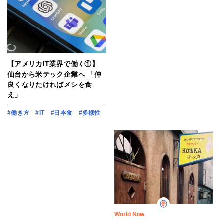
【アメリカIT業界で働く①】
仙台から米テック企業へ 「仲
良くなりたければメシを食
え」
#働き方
#IT
#日本食
#多様性
World Now