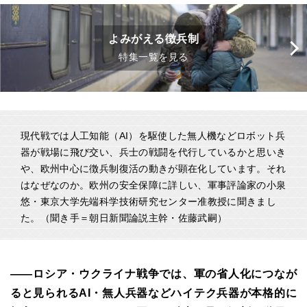
よみがえる徴兵制
特集一覧を見る
現代戦では人工知能（AI）を駆使した無人機などロボット兵
器が戦場に飛び交い、兵士の戦闘を代行しているかと思いき
や、欧州中心に徴兵制復活の動きが顕在化しています。それ
はなぜなのか。欧州の安全保障に詳しい、軍事評論家の小泉
悠・東京大学先端科学技術研究センター准教授に聞きまし
た。（聞き手＝朝日新聞論説主幹・佐藤武嗣）
――ロシア・ウクライナ戦争では、軍の省人化につなが
ると見られるAI・無人兵器などハイテク兵器が本格的に