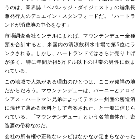
うのは、業界誌「ベバレッジ・ダイジェスト」の編集長
兼発行人のデュエイン・スタンフォードだ。「ハートラ
ンドが消費地の中心をなす」
市場調査会社ミンテルによれば、マウンテンデュー全種
類を合計すると、米国内の清涼飲料水市場で第5位にラ
ンクされる。しかし、ハートランドではさらに売り上げ
が多く、特に年間所得5万ドル以下の世帯の男性に飲ま
れている。
この地域で人気がある理由のひとつは、ここが発祥の地
だからだろう。マウンテンデューは、バーニーとアロイ
シアス・ハートマン兄弟によってテネシー州産の密造酒
に混ぜて薄める飲料として考案された、と一般に信じら
れている。「マウンテンデュー」という名前自体が、密
造酒の俗称なのだ。
会社の所有権や正確なレシピはなかなか定まらなかった