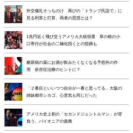
外交儀礼そっちのけ 再びの「トランプ氏詣で」に
見る利害と打算、両者の思惑とは？
1兆円近く飛び交うアメリカ大統領選 草の根の小
口寄付が社会の二極化招くとの指摘も
糖尿病の薬にお酒が飲みたくなくなる予想外の作
用 依存症治療のヒントに？
「２番目といいつつ自分が一番と思ってる」大阪の
姉妹都市シカゴ、心意気も同じだった
アメリカ史上初の「セカンドジェントルマン」が背
負う、パイオニアの責務