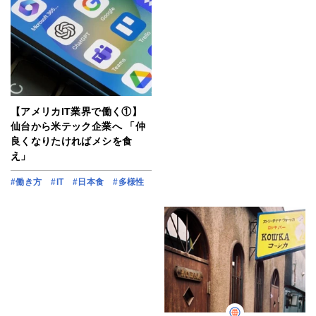
【アメリカIT業界で働く①】
仙台から米テック企業へ 「仲
良くなりたければメシを食
え」
#働き方
#IT
#日本食
#多様性