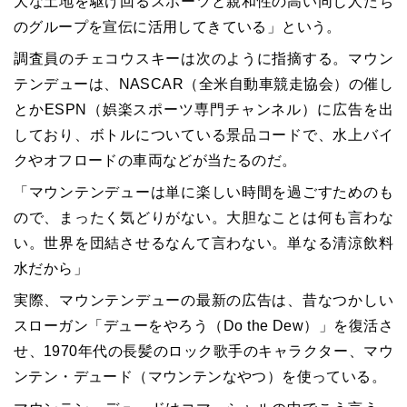
大な土地を駆け回るスポーツと親和性の高い同じ人たち
のグループを宣伝に活用してきている」という。
調査員のチェコウスキーは次のように指摘する。マウン
テンデューは、NASCAR（全米自動車競走協会）の催し
とかESPN（娯楽スポーツ専門チャンネル）に広告を出
しており、ボトルについている景品コードで、水上バイ
クやオフロードの車両などが当たるのだ。
「マウンテンデューは単に楽しい時間を過ごすためのも
ので、まったく気どりがない。大胆なことは何も言わな
い。世界を団結させるなんて言わない。単なる清涼飲料
水だから」
実際、マウンテンデューの最新の広告は、昔なつかしい
スローガン「デューをやろう（Do the Dew）」を復活さ
せ、1970年代の長髪のロック歌手のキャラクター、マウ
ンテン・デュード（マウンテンなやつ）を使っている。