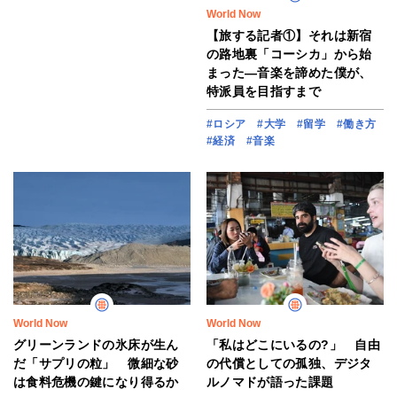
World Now
【旅する記者①】それは新宿
の路地裏「コーシカ」から始
まった―音楽を諦めた僕が、
特派員を目指すまで
#ロシア
#大学
#留学
#働き方
#経済
#音楽
World Now
World Now
グリーンランドの氷床が生ん
「私はどこにいるの?」 自由
だ「サプリの粒」 微細な砂
の代償としての孤独、デジタ
は食料危機の鍵になり得るか
ルノマドが語った課題