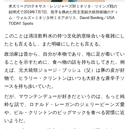
米大リーグのテキサス・レンジャーズ対ミネソタ・ツインズ戦の
始球式で2019年7月7日、投手を務めた民主党副大統領候補のティ
ム・ウォルズ＝ミネソタ州ミネアポリス、David Berding／USA
TODAY Sports
このことは清涼飲料水の持つ文化的意味合いを複雑にし
たとも言えるし、また明確にしたとも言える。
政治家は昔から、自分が本物であり、地に足が着いてい
ることを示すために、食べ物の話を持ち出してきた。例
えば、元大統領ジョージ・ブッシュ（父）は豚の皮が好
物で、ヒラリー・クリントンはいつも大好きな唐辛子ソ
ースを持ち歩いていた。
だが、マウンテンデューが好きだというのは、もっと純
粋な話で、ロナルド・レーガンのジェリービーンズ愛
や、ビル・クリントンのビッグマックを食べる習慣に近
いようだ。