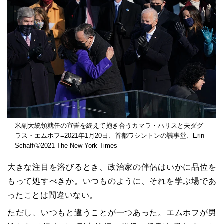
米副大統領就任の宣誓を終えて抱き合うカマラ・ハリスと夫ダグ
ラス・エムホフ=2021年1月20日、首都ワシントンの議事堂、Erin
Schaff/©2021 The New York Times
大きな注目を浴びるとき、政治家の伴侶はいかに品位を
もって処すべきか。いつものように、それを学ぶ場であ
ったことは間違いない。
ただし、いつもと違うことが一つあった。エムホフが男