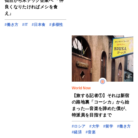
仙台から米テック企業へ 「仲
良くなりたければメシを食
え」
#働き方
#IT
#日本食
#多様性
World Now
【旅する記者①】それは新宿
の路地裏「コーシカ」から始
まった―音楽を諦めた僕が、
特派員を目指すまで
#ロシア
#大学
#留学
#働き方
#経済
#音楽