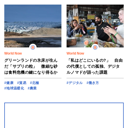
World Now
World Now
グリーンランドの氷床が生ん
「私はどこにいるの?」 自由
だ「サプリの粒」 微細な砂
の代償としての孤独、デジタ
は食料危機の鍵になり得るか
ルノマドが語った課題
#健康
#貿易
#北極
#デジタル
#働き方
#地球温暖化
#農業