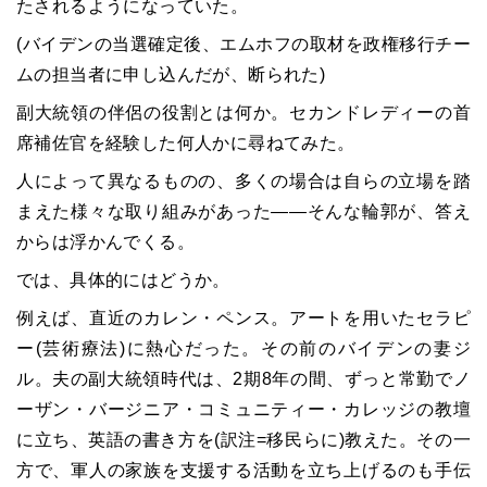
たされるようになっていた。
(バイデンの当選確定後、エムホフの取材を政権移行チー
ムの担当者に申し込んだが、断られた)
副大統領の伴侶の役割とは何か。セカンドレディーの首
席補佐官を経験した何人かに尋ねてみた。
人によって異なるものの、多くの場合は自らの立場を踏
まえた様々な取り組みがあった――そんな輪郭が、答え
からは浮かんでくる。
では、具体的にはどうか。
例えば、直近のカレン・ペンス。アートを用いたセラピ
ー(芸術療法)に熱心だった。その前のバイデンの妻ジ
ル。夫の副大統領時代は、2期8年の間、ずっと常勤でノ
ーザン・バージニア・コミュニティー・カレッジの教壇
に立ち、英語の書き方を(訳注=移民らに)教えた。その一
方で、軍人の家族を支援する活動を立ち上げるのも手伝