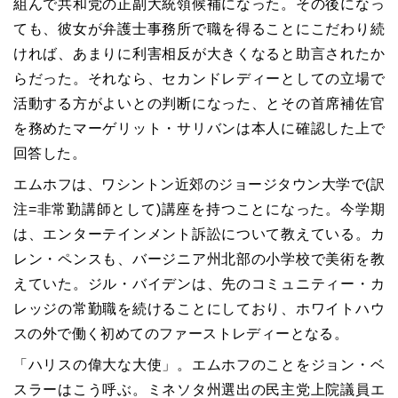
組んで共和党の正副大統領候補になった。その後になっ
ても、彼女が弁護士事務所で職を得ることにこだわり続
ければ、あまりに利害相反が大きくなると助言されたか
らだった。それなら、セカンドレディーとしての立場で
活動する方がよいとの判断になった、とその首席補佐官
を務めたマーゲリット・サリバンは本人に確認した上で
回答した。
エムホフは、ワシントン近郊のジョージタウン大学で(訳
注=非常勤講師として)講座を持つことになった。今学期
は、エンターテインメント訴訟について教えている。カ
レン・ペンスも、バージニア州北部の小学校で美術を教
えていた。ジル・バイデンは、先のコミュニティー・カ
レッジの常勤職を続けることにしており、ホワイトハウ
スの外で働く初めてのファーストレディーとなる。
「ハリスの偉大な大使」。エムホフのことをジョン・ベ
スラーはこう呼ぶ。ミネソタ州選出の民主党上院議員エ