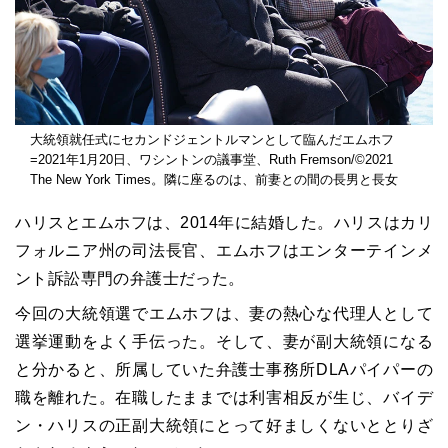
大統領就任式にセカンドジェントルマンとして臨んだエムホフ
=2021年1月20日、ワシントンの議事堂、Ruth Fremson/©2021
The New York Times。隣に座るのは、前妻との間の長男と長女
ハリスとエムホフは、2014年に結婚した。ハリスはカリ
フォルニア州の司法長官、エムホフはエンターテインメ
ント訴訟専門の弁護士だった。
今回の大統領選でエムホフは、妻の熱心な代理人として
選挙運動をよく手伝った。そして、妻が副大統領になる
と分かると、所属していた弁護士事務所DLAパイパーの
職を離れた。在職したままでは利害相反が生じ、バイデ
ン・ハリスの正副大統領にとって好ましくないととりざ