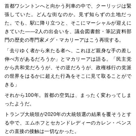
首都ワシントンへと向かう列車の中で、クーリッジは緊
張していた。どんな街なのか。見ず知らずの土地だっ
た。でも、駅に降り立つと、そこにマーシャルが迎えに
きていた――2人の出会いを、議会図書館・筆記資料部
門の歴史の専門家メグ・マカリーアはこう再現する。
「去りゆく者から来たる者へ、これほど親身な手の差し
伸べ方があるだろうか」とマカリーアは語る。「民主党
から共和党だろうが、その逆だろうが、政権移行の党派
の世界をはるかに超えた行為をそこに見て取ることがで
きる」
それから100年。首都の空気は、まったく変わってしま
ったようだ。
トランプ大統領が2020年の大統領選の結果を覆そうとす
る中で、エムホフとセカンドレディーのカレン・ペンス
との直接の接触は一切なかった。