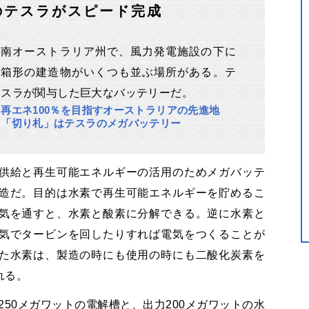
のテスラがスピード完成
南オーストラリア州で、風力発電施設の下に
箱形の建造物がいくつも並ぶ場所がある。テ
スラが関与した巨大なバッテリーだ。
再エネ100％を目指すオーストラリアの先進地
「切り札」はテスラのメガバッテリー
供給と再生可能エネルギーの活用のためメガバッテ
造だ。目的は水素で再生可能エネルギーを貯めるこ
気を通すと、水素と酸素に分解できる。逆に水素と
気でタービンを回したりすれば電気をつくることが
た水素は、製造の時にも使用の時にも二酸化炭素を
れる。
250メガワットの電解槽と、出力200メガワットの水