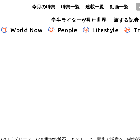
今月の特集
特集一覧
連載一覧
動画一覧
GLOBE+
学生ライターが見た世界
旅する記者
World Now
People
Lifestyle
Tr
出さない「グリーン」な水素や鉄鉱石、アンモニア、豪州で増産へ 輸出