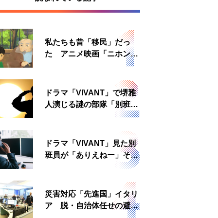
私たちも昔「移民」だっ
た アニメ映画「ニホンジ
ン」上映へ
ドラマ「VIVANT」で堺雅
人演じる謎の部隊「別班」
は実在する？内情知る人物
に聞いた
ドラマ「VIVANT」見た別
班員が「ありえねー」その
理由とは 非公然組織ゆえ
の悲哀
災害対応「先進国」イタリ
ア 脱・自治体任せの避難
所運営、被災者への温かい