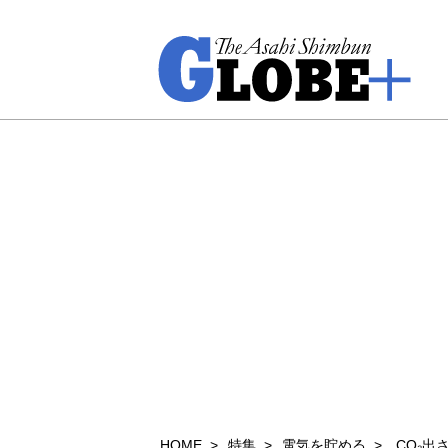
HOME
特集
電気を貯める
CO₂