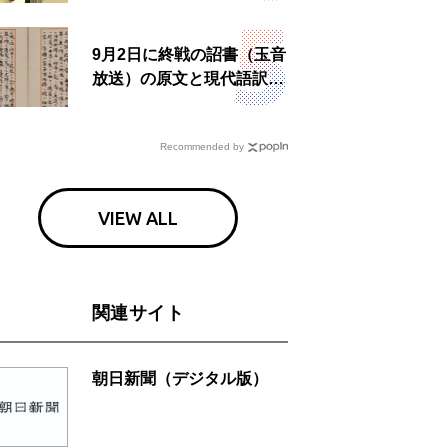
食事も
9月2日に終戦の詔書（玉音
放送）の原文と現代語訳を
読む もう一つの「終戦の
日」
Recommended by
VIEW ALL
関連サイト
朝日新聞（デジタル版）