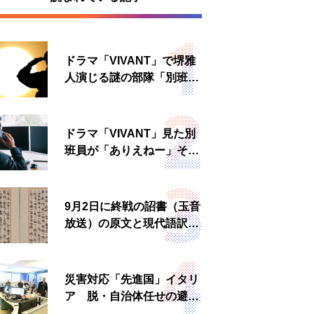
ドラマ「VIVANT」で堺雅
人演じる謎の部隊「別班」
は実在する？内情知る人物
に聞いた
ドラマ「VIVANT」見た別
班員が「ありえねー」その
理由とは 非公然組織ゆえ
の悲哀
9月2日に終戦の詔書（玉音
放送）の原文と現代語訳を
読む もう一つの「終戦の
日」
災害対応「先進国」イタリ
ア 脱・自治体任せの避難
所運営、被災者への温かい