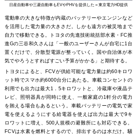
日産自動車や三菱自動車もEVやPHVを提供した＝東京電力HD提供
電動車の大きな特徴が内蔵のバッテリーやエンジンなど
を活用した電力量の大きさだ。しかも遠方の被災地まで
自力で移動できる。トヨタの先進技術統括部水素・FC推
進Gの三谷和久さんは「一般のユーザーさんが自宅に1台
置くだけで、分散型電源が整っていく。国や自治体が本
気でやろうとすればすごい予算がかかる」と期待する。
トヨタによると、FCVが供給可能な電力量は約60キロワ
ット時でスマホ約6000台分にあたる。車載コンセントの
利用でも出力は最大1．5キロワットと、冷蔵庫や液晶テ
レビ、照明器具が同時に使え、一般家庭の1軒分の電力
を賄える場合もあるという。車載バッテリーの電気で家
電を使えるようにする給電器を使えば出力は最大で9キ
ロワットに増え、500人規模の避難所にも対応できる。
FCVは水素を燃料とするので、排出するのは水だけ。騒