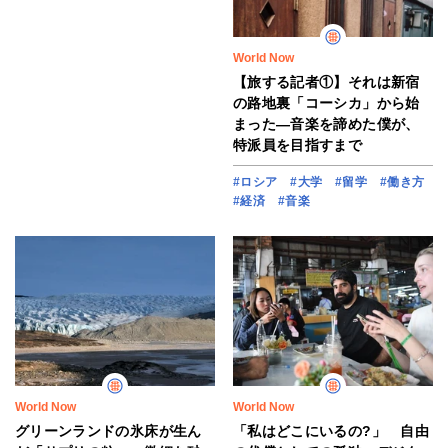
World Now
【旅する記者①】それは新宿
の路地裏「コーシカ」から始
まった―音楽を諦めた僕が、
特派員を目指すまで
#ロシア
#大学
#留学
#働き方
#経済
#音楽
World Now
World Now
グリーンランドの氷床が生ん
「私はどこにいるの?」 自由