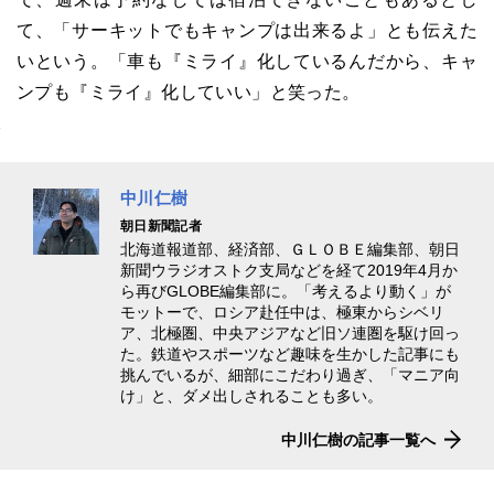
て、「サーキットでもキャンプは出来るよ」とも伝えた
いという。「車も『ミライ』化しているんだから、キャ
ンプも『ミライ』化していい」と笑った。
中川仁樹
朝日新聞記者
北海道報道部、経済部、ＧＬＯＢＥ編集部、朝日
新聞ウラジオストク支局などを経て2019年4月か
ら再びGLOBE編集部に。「考えるより動く」が
モットーで、ロシア赴任中は、極東からシベリ
ア、北極圏、中央アジアなど旧ソ連圏を駆け回っ
た。鉄道やスポーツなど趣味を生かした記事にも
挑んでいるが、細部にこだわり過ぎ、「マニア向
け」と、ダメ出しされることも多い。
中川仁樹の記事一覧へ