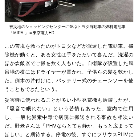
被災地のショッピングセンターに並ぶトヨタ自動車の燃料電池車
「MIRAI」＝東京電力HD
この苦境を救ったのがトヨタなどが派遣した電動車。掃
除機が動くと、ある女性は手をたたいて喜んだ。洗濯の
ほか炊飯器でご飯を炊く人もいた。自衛隊が設置した風
呂場の横にはドライヤーが置かれ、子供らの髪を乾かし
た。倒木の片付けに、バッテリー式のチェーンソーを使
うこともできたという。
災害時に使われることが多い小型発電機も活躍したが、
「騒音で眠れない」という苦情もあった。室内で使用
し、一酸化炭素中毒で病院に搬送される事故も相次い
だ。野老さんは「PHVならとても静か。もっと広まって
ほしい」と期待する。停電の後、すぐにプリウスPHVに