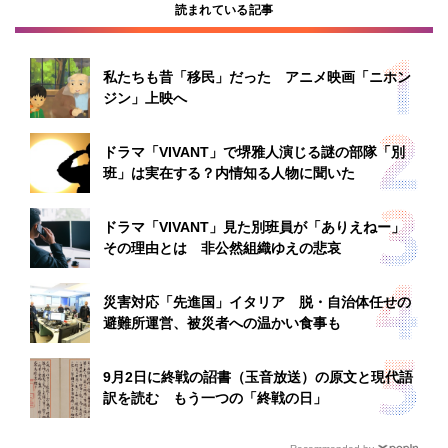
読まれている記事
私たちも昔「移民」だった アニメ映画「ニホン
ジン」上映へ
ドラマ「VIVANT」で堺雅人演じる謎の部隊「別
班」は実在する？内情知る人物に聞いた
ドラマ「VIVANT」見た別班員が「ありえねー」
その理由とは 非公然組織ゆえの悲哀
災害対応「先進国」イタリア 脱・自治体任せの
避難所運営、被災者への温かい食事も
9月2日に終戦の詔書（玉音放送）の原文と現代語
訳を読む もう一つの「終戦の日」