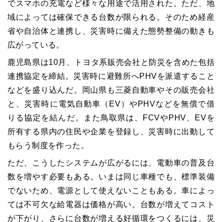
でスマホの充電など様々な用途で活用された。ただ、地
域によっては確保できる台数が限られる。そのため経産
省や自治体と連携し、災害時に備えた態勢整備の動きも
広がっている。
鹿児島県は10月、トヨタ系販売会社と防災を含めた包括
連携協定を締結。災害時に避難所へPHVを派遣すること
などを盛り込んだ。岡山県も三菱自動車やその販売会社
と、災害時に電気自動車（EV）やPHVなどを無償で借
りる協定を結んだ。また鳥取県は、FCVやPHV、EVを
所有する県内の住民や企業を登録し、災害時に出動して
もらう制度を作った。
ただ、こうしたシステムが広がるには、電動車の普及台
数を増やす必要もある。いまは同じ車種でも、標準装備
でないため、電源として使えないこともある。車によっ
ては不可欠な給電器は価格が高い。台数が増えてコスト
が下がり、さらに台数が増える好循環をつくるには、災