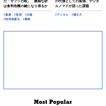
だ「サプリの粒」 微細な砂
の代償としての孤独、デジタ
は食料危機の鍵になり得るか
ルノマドが語った課題
#健康
#貿易
#北極
#デジタル
#働き方
#地球温暖化
#農業