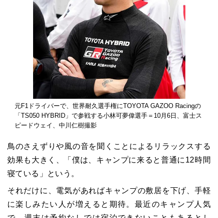
元F1ドライバーで、世界耐久選手権にTOYOTA GAZOO Racingの
「TS050 HYBRID」で参戦する小林可夢偉選手＝10月6日、富士ス
ピードウェイ、中川仁樹撮影
鳥のさえずりや風の音を聞くことによるリラックスする
効果も大きく、「僕は、キャンプに来ると普通に12時間
寝ている」という。
それだけに、電気があればキャンプの敷居を下げ、手軽
に楽しみたい人が増えると期待。最近のキャンプ人気
で、週末は予約なしでは宿泊できないこともあるとし