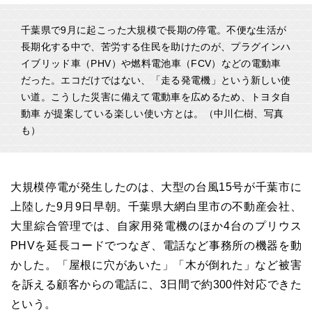
千葉県で9月に起こった大規模で長期の停電。不便な生活が
長期化する中で、苦労する住民を助けたのが、プラグインハ
イブリッド車（PHV）や燃料電池車（FCV）などの電動車
だった。エコだけではない、「走る発電機」という新しい使
い道。こうした災害に備えて電動車を広めるため、トヨタ自
動車 が提案している楽しい使い方とは。（中川仁樹、写真
も）
大規模停電が発生したのは、大型の台風15号が千葉市に
上陸した9月9日早朝。千葉県大網白里市の不動産会社、
大里綜合管理では、自家用発電機のほか4台のプリウス
PHVを延長コードでつなぎ、電話など事務所の機器を動
かした。「屋根に穴があいた」「木が倒れた」など被害
を訴える顧客からの電話に、3日間で約300件対応できた
という。