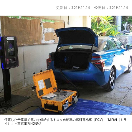
更新日：
2019.11.14
公開日：
2019.11.14
停電した千葉県で電力を供給するトヨタ自動車の燃料電池車（FCV）「MIRAI（ミラ
イ）」＝東京電力HD提供