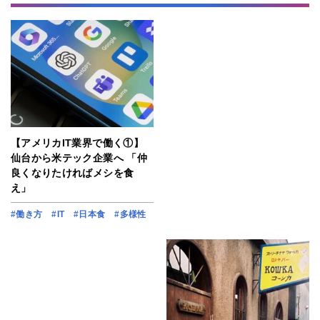
【アメリカIT業界で働く①】
仙台から米テック企業へ 「仲
良くなりたければメシを食
え」
#働き方
#IT
#日本食
#多様性