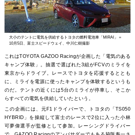
大小のテントに電気を供給するトヨタの燃料電池車「MIRAI」＝
10月5日、富士スピードウェイ、中川仁樹撮影
これはTOYOTA GAZOO Racingが企画した「電気のある
キャンプ体験」。抽選で選ばれた3組がFCVのミライを
東京からドライブ。レースでトヨタを応援するととも
に、ミライを電源に使ったキャンプを体験するというも
のだ。テントの近くには5台のミライが停車し、そこか
らすべての電気を供給していたという。
この企画には、元F1ドライバーで、トヨタの「TS050
HYBRID」を操縦して富士のレースで2位に入った小林
可夢偉選手が監修として参加。レーシングドライバー
で、GAZOO Racingのアンバサダーでもある脇阪寿一さ