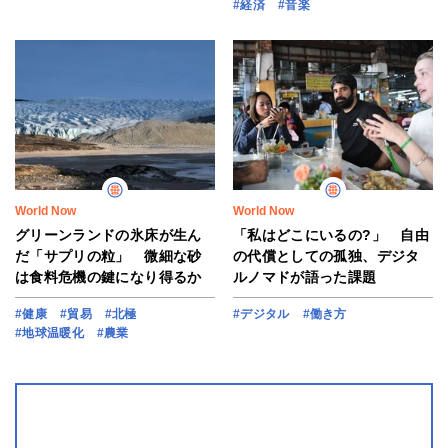
#経済
#音楽
World Now
World Now
グリーンランドの氷床が生ん
「私はどこにいるの?」 自由
だ「サプリの粒」 微細な砂
の代償としての孤独、デジタ
は食料危機の鍵になり得るか
ルノマドが語った課題
#健康
#貿易
#北極
#デジタル
#働き方
#地球温暖化
#農業