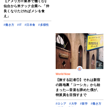
【アメリカIT業界で働く①】
仙台から米テック企業へ 「仲
良くなりたければメシを食
え」
#働き方
#IT
#日本食
#多様性
World Now
【旅する記者①】それは新宿
の路地裏「コーシカ」から始
まった―音楽を諦めた僕が、
特派員を目指すまで
#ロシア
#大学
#留学
#働き方