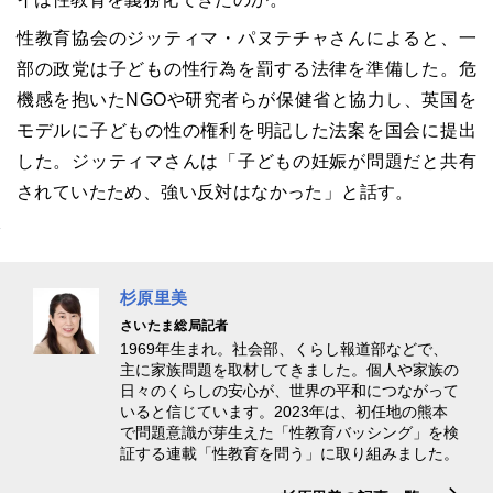
性教育協会のジッティマ・パヌテチャさんによると、一
部の政党は子どもの性行為を罰する法律を準備した。危
機感を抱いたNGOや研究者らが保健省と協力し、英国を
モデルに子どもの性の権利を明記した法案を国会に提出
した。
ジッティマ
さんは「子どもの妊娠が問題だと共有
されていたため、強い反対はなかった」と話す。
杉原里美
さいたま総局記者
1969年生まれ。社会部、くらし報道部などで、
主に家族問題を取材してきました。個人や家族の
日々のくらしの安心が、世界の平和につながって
いると信じています。2023年は、初任地の熊本
で問題意識が芽生えた「性教育バッシング」を検
証する連載「性教育を問う」に取り組みました。