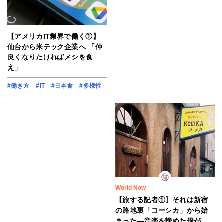
【アメリカIT業界で働く①】
仙台から米テック企業へ 「仲
良くなりたければメシを食
え」
#働き方
#IT
#日本食
#多様性
World Now
【旅する記者①】それは新宿
の路地裏「コーシカ」から始
まった―音楽を諦めた僕が、