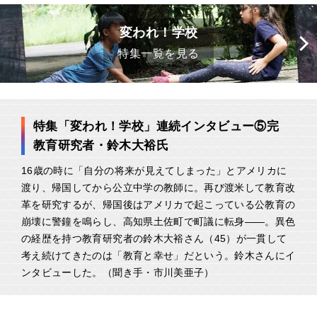
変われ！学校
特集一覧を見る
特集「変われ！学校」連続インタビュー⑤完
教育研究者・鈴木大裕氏
16歳の時に「自分の将来が見えてしまった」とアメリカに
渡り、帰国してから公立中学の教師に。再び渡米して教育改
革を研究するが、帰国後はアメリカで起こっている公教育の
崩壊に警鐘を鳴らし、高知県土佐町で町議に転身――。異色
の経歴を持つ教育研究者の鈴木大裕さん（45）が一貫して
考え続けてきたのは「教育と幸せ」だという。鈴木さんにイ
ンタビューした。（聞き手・市川美亜子）