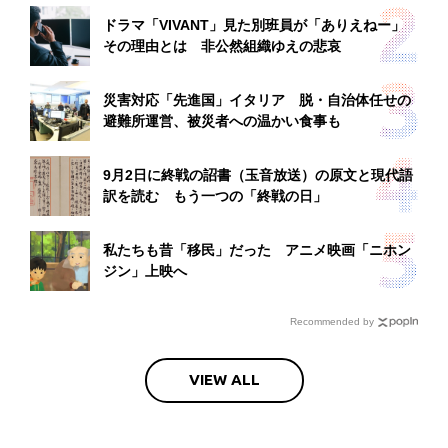
ドラマ「VIVANT」見た別班員が「ありえねー」
その理由とは 非公然組織ゆえの悲哀
災害対応「先進国」イタリア 脱・自治体任せの
避難所運営、被災者への温かい食事も
9月2日に終戦の詔書（玉音放送）の原文と現代語
訳を読む もう一つの「終戦の日」
私たちも昔「移民」だった アニメ映画「ニホン
ジン」上映へ
Recommended by
VIEW ALL