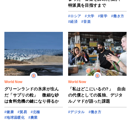
特派員を目指すまで
#ロシア
#大学
#留学
#働き方
#経済
#音楽
World Now
World Now
グリーンランドの氷床が生ん
「私はどこにいるの?」 自由
だ「サプリの粒」 微細な砂
の代償としての孤独、デジタ
は食料危機の鍵になり得るか
ルノマドが語った課題
#健康
#貿易
#北極
#デジタル
#働き方
#地球温暖化
#農業