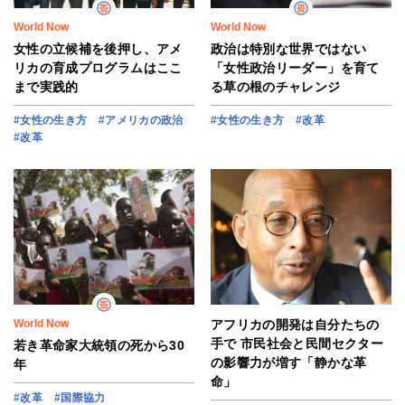
World Now
World Now
女性の立候補を後押し、アメ
政治は特別な世界ではない
リカの育成プログラムはここ
「女性政治リーダー」を育て
まで実践的
る草の根のチャレンジ
#女性の生き方
#アメリカの政治
#女性の生き方
#改革
#改革
World Now
アフリカの開発は自分たちの
手で 市民社会と民間セクター
若き革命家大統領の死から30
の影響力が増す「静かな革
年
命」
#改革
#国際協力