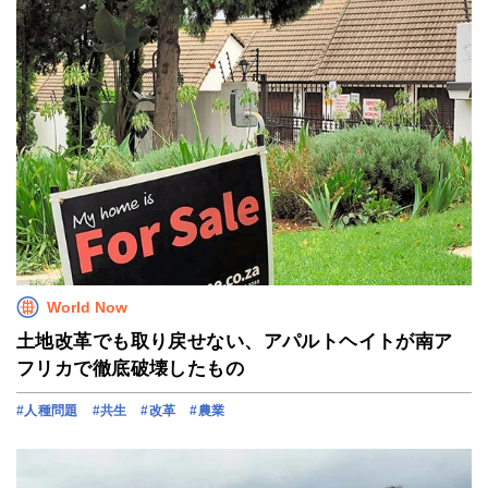
World Now
土地改革でも取り戻せない、アパルトヘイトが南ア
フリカで徹底破壊したもの
#人種問題
#共生
#改革
#農業