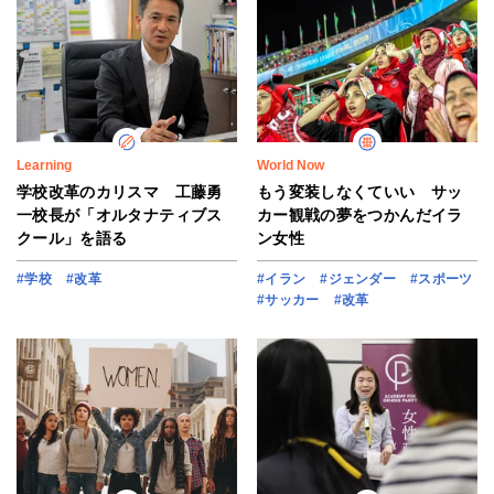
Learning
World Now
学校改革のカリスマ 工藤勇
もう変装しなくていい サッ
一校長が「オルタナティブス
カー観戦の夢をつかんだイラ
クール」を語る
ン女性
#学校
#改革
#イラン
#ジェンダー
#スポーツ
#サッカー
#改革