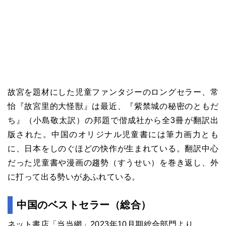
故宮を題材にした児童ファンタジーのロングセラー、常
怡『故宮里的大怪獣』は最近、『紫禁城の秘密のともだ
ち』（小島敬太訳）の邦題で偕成社から全3冊が翻訳出
版された。中国のオリジナル児童書には筆力画力とも
に、日本をしのぐほどの快作が生まれている。翻訳中心
だった児童書や漫画の趨勢（すうせい）を巻き返し、外
に打って出る勢いがあふれている。
中国のベストセラー（総合）
ネット書店「当当網」
2023
年
10
月期総合部門より