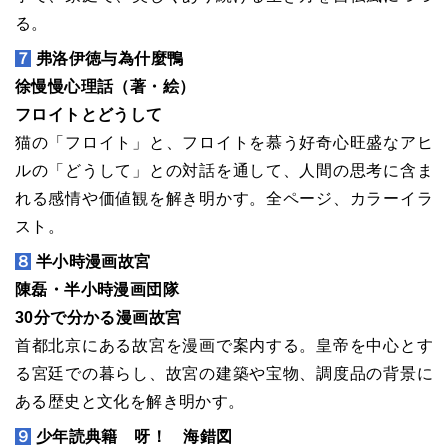
る。
７
弗洛伊徳与為什麼鴨
徐慢慢心理話（著・絵）
フロイトとどうして
猫の「フロイト」と、フロイトを慕う好奇心旺盛なアヒ
ルの「どうして」との対話を通して、人間の思考に含ま
れる感情や価値観を解き明かす。全ページ、カラーイラ
スト。
８
半小時漫画故宮
陳磊・半小時漫画団隊
30分で分かる漫画故宮
首都北京にある故宮を漫画で案内する。皇帝を中心とす
る宮廷での暮らし、故宮の建築や宝物、調度品の背景に
ある歴史と文化を解き明かす。
９
少年読典籍 呀！ 海錯図