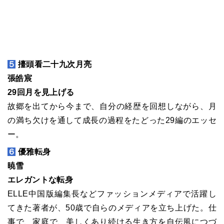
５
擡頭看二十九次月亮
張皓宸
29回月を見上げる
故郷を出てから今まで、自分の経歴を回想しながら、月
の満ち欠けを通して成長の過程をたどった29編のエッセ
ー。
６
優雅転身
暁雪
エレガントな転身
ELLE中国版編集長などファッションメディアで活躍し
てきた著者が、50歳で自らのメディアを立ち上げた。仕
事で、家庭で、美しくあり続ける生き方を自伝風につづ