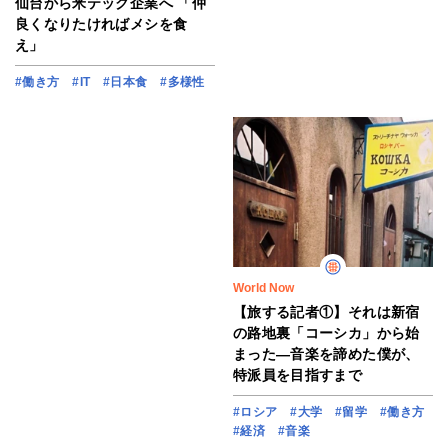
仙台から米テック企業へ 「仲
良くなりたければメシを食
え」
#働き方
#IT
#日本食
#多様性
World Now
【旅する記者①】それは新宿
の路地裏「コーシカ」から始
まった―音楽を諦めた僕が、
特派員を目指すまで
#ロシア
#大学
#留学
#働き方
#経済
#音楽