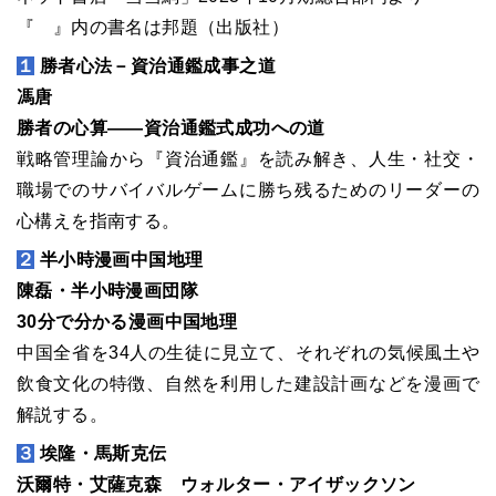
『 』内の書名は邦題（出版社）
１
勝者心法－資治通鑑成事之道
馮唐
勝者の心算――資治通鑑式成功への道
戦略管理論から『資治通鑑』を読み解き、人生・社交・
職場でのサバイバルゲームに勝ち残るためのリーダーの
心構えを指南する。
２
半小時漫画中国地理
陳磊・半小時漫画団隊
30分で分かる漫画中国地理
中国全省を34人の生徒に見立て、それぞれの気候風土や
飲食文化の特徴、自然を利用した建設計画などを漫画で
解説する。
３
埃隆・馬斯克伝
沃爾特・艾薩克森 ウォルター・アイザックソン