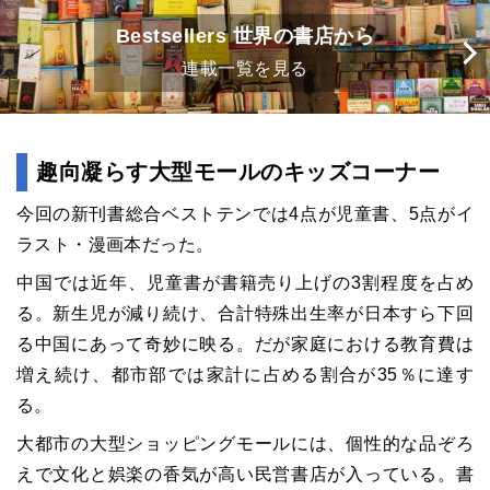
Bestsellers 世界の書店から
連載一覧を見る
趣向凝らす大型モールのキッズコーナー
今回の新刊書総合ベストテンでは4点が児童書、5点がイ
ラスト・漫画本だった。
中国では近年、児童書が書籍売り上げの3割程度を占め
る。新生児が減り続け、合計特殊出生率が日本すら下回
る中国にあって奇妙に映る。だが家庭における教育費は
増え続け、都市部では家計に占める割合が35％に達す
る。
大都市の大型ショッピングモールには、個性的な品ぞろ
えで文化と娯楽の香気が高い民営書店が入っている。書