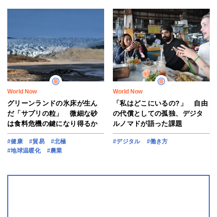
World Now
World Now
グリーンランドの氷床が生ん
「私はどこにいるの?」 自由
だ「サプリの粒」 微細な砂
の代償としての孤独、デジタ
は食料危機の鍵になり得るか
ルノマドが語った課題
#健康
#貿易
#北極
#デジタル
#働き方
#地球温暖化
#農業