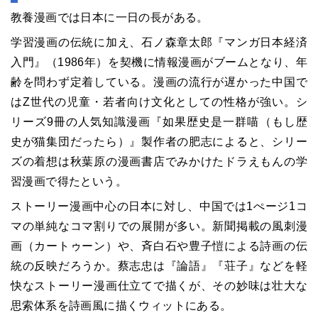
教養漫画では日本に一日の長がある。
学習漫画の伝統に加え、石ノ森章太郎『マンガ日本経済
入門』（1986年）を契機に情報漫画がブームとなり、年
齢を問わず定着している。漫画の流行が遅かった中国で
はZ世代の児童・若者向け文化としての性格が強い。シ
リーズ9冊の人気知識漫画『如果歴史是一群喵（もし歴
史が猫集団だったら）』製作者の肥志によると、シリー
ズの着想は秋葉原の漫画書店でみかけたドラえもんの学
習漫画で得たという。
ストーリー漫画中心の日本に対し、中国では1ぺージ1コ
マの単純なコマ割りでの展開が多い。新聞掲載の風刺漫
画（カートゥーン）や、斉白石や豊子愷による詩画の伝
統の反映だろうか。蔡志忠は『論語』『荘子』などを軽
快なストーリー漫画仕立てで描くが、その妙味は壮大な
思索体系を詩画風に描くウィットにある。