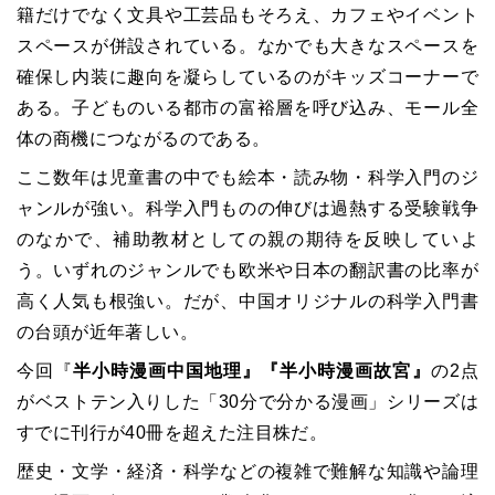
籍だけでなく文具や工芸品もそろえ、カフェやイベント
スペースが併設されている。なかでも大きなスペースを
確保し内装に趣向を凝らしているのがキッズコーナーで
ある。子どものいる都市の富裕層を呼び込み、モール全
体の商機につながるのである。
ここ数年は児童書の中でも絵本・読み物・科学入門のジ
ャンルが強い。科学入門ものの伸びは過熱する受験戦争
のなかで、補助教材としての親の期待を反映していよ
う。いずれのジャンルでも欧米や日本の翻訳書の比率が
高く人気も根強い。だが、中国オリジナルの科学入門書
の台頭が近年著しい。
今回『
半小時漫画中国地理』『
半小時漫画故宮
』
の2点
がベストテン入りした「30分で分かる漫画」シリーズは
すでに刊行が40冊を超えた注目株だ。
歴史・文学・経済・科学などの複雑で難解な知識や論理