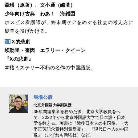
聶璜（原著）、文小通（編著）
少年向け古典 わあ！ 海錯図
ホスピス看護師が、終末期ケアをめぐる社会の考え方に
疑問を投げかける。
10
X的悲劇
埃勒里・奎因 エラリー・クイーン
『Xの悲劇』
本格ミステリー不朽の名作の中国語版。
馬場公彦
北京外国語大学副教授
35年間編集者を務めた後、北京大学教員をへ
て、2022年から北京外国語大学で日本語・日本
学を教える。著書に『戦後日本人の中国像』（大
平正芳記念賞特別賞受賞）、『現代日本人の中国
像』（いずれも新曜社）など。