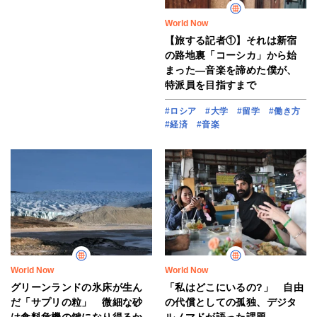
World Now
【旅する記者①】それは新宿
の路地裏「コーシカ」から始
まった―音楽を諦めた僕が、
特派員を目指すまで
#ロシア
#大学
#留学
#働き方
#経済
#音楽
World Now
World Now
グリーンランドの氷床が生ん
「私はどこにいるの?」 自由
だ「サプリの粒」 微細な砂
の代償としての孤独、デジタ