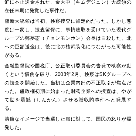
鮮に不正送金された。金大中（キムデジュン）大統領の
在任末期に発覚した事件だ。
盧新大統領は当初、検察捜査に肯定的だった。しかし態
度は一変し、捜査留保に。事情聴取を受けていた現代グ
ループの鄭夢憲（チョンモンホン）会長は自殺した。北
への巨額送金は、後に北の核武装化につながった可能性
がある。
金融監督院や国税庁、公正取引委員会の告発で検察が動
くという慣例を破り、2003年2月、検察はSKグループへ
の捜査を開始した。当初は企業内部の不正取引が焦点だ
った。盧政権初期に始まった財閥企業への捜査は、やが
て世を震撼（しんかん）させる贈収賄事件へと発展す
る。
清廉なイメージで当選した盧に対して、国民の怒りが爆
発した。