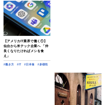
【アメリカIT業界で働く①】
仙台から米テック企業へ 「仲
良くなりたければメシを食
え」
#働き方
#IT
#日本食
#多様性