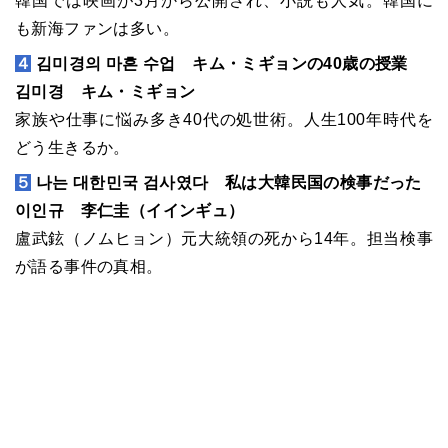
韓国では映画が3月から公開され、小説も人気。韓国に
も新海ファンは多い。
４
김미경의 마흔 수업 キム・ミギョンの40歳の授業
김미경 キム・ミギョン
家族や仕事に悩み多き40代の処世術。人生100年時代を
どう生きるか。
５
나는 대한민국 검사였다 私は大韓民国の検事だった
이인규 李仁圭（イインギュ）
盧武鉉（ノムヒョン）元大統領の死から14年。担当検事
が語る事件の真相。