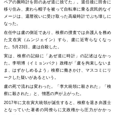
ペアの腕時計を田のあぜ道に捨てた」。退任後に田舎に
移り住み、麦わら帽子を被って自転車に乗る庶民的なイ
メージは、還暦祝いに受け取った高級時計でぶち壊しに
なった。
在任中は盧の側近であり、検察の捜査では弁護人を務め
た文在寅（ムンジェイン）すら、盧に近寄らなくなっ
た。5月23日、盧は自殺した。
実は、検察の記録に「あぜ道に時計」の記述はなかっ
た。李明博（イミョンバク）政権が「盧を拘束しないま
ま、はずかしめるよう」検察に働きかけ、マスコミにリ
ークした疑いがあるという。
盧の死で流れは変わった。「李大統領に殺された」「検
察に殺された」と、憎悪の声が上がった。
2017年に文在寅大統領が誕生すると、検察を退き弁護士
となっていた著者の同僚らに文政権から圧力がかかっ