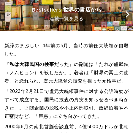
Bestsellers 世界の書店から
連載一覧を見る
新緑のまぶしい14年前の5月、当時の前任大統領が自殺
した。
『
私は大韓民国の検事だった
』の副題は「だれが盧武鉉
（ノムヒョン）を殺したか」。著者は「財界の冥土の使
者」と恐れられ、盧元大統領の捜査を担った元検事だ。
「2023年2月21日で盧元大統領事件に対する公訴時効が
すべて成立する。国民に捜査の真実を知らせるべき時が
きた」。財閥企業の脱税や不正内部取引、政経癒着や不
正蓄財など、「巨悪」に立ち向かってきた。
2000年6月の南北首脳会談直前、4億5000万ドルが北朝