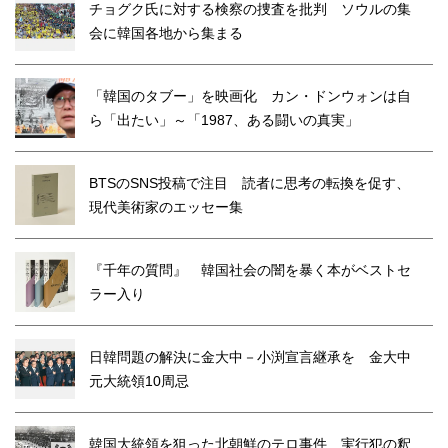
チョグク氏に対する検察の捜査を批判 ソウルの集
会に韓国各地から集まる
「韓国のタブー」を映画化 カン・ドンウォンは自
ら「出たい」～「1987、ある闘いの真実」
BTSのSNS投稿で注目 読者に思考の転換を促す、
現代美術家のエッセー集
『千年の質問』 韓国社会の闇を暴く本がベストセ
ラー入り
日韓問題の解決に金大中－小渕宣言継承を 金大中
元大統領10周忌
韓国大統領を狙った北朝鮮のテロ事件 実行犯の釈