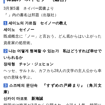
3月第5週 ネイバー図書より
『 』内の書名は邦題（出版社）
１
세이노의 가르침 セイノーの教え
세이노 セイノー
既成概念に「ノー」と言おう。どん底からはい上がった
資産家の処世術。
２
나는 어떻게 행복할 수 있는가 私はどうすれば幸せで
いられるか
장재형 チャン・ジェヒョン
ヘッセ、サルトル、カフカら28人の文学の主人公から幸
せの意味を学ぶ。
３
스즈메의 문단속 『すずめの戸締まり』（角川文
庫）
신카이 마코토 新海誠