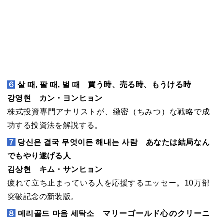
６
살 때, 팔 때, 벌 때 買う時、売る時、もうける時
강영현 カン・ヨンヒョン
株式投資専門アナリストが、緻密（ちみつ）な戦略で成
功する投資法を解説する。
７
당신은 결국 무엇이든 해내는 사람 あなたは結局なん
でもやり遂げる人
김상현 キム・サンヒョン
疲れて立ち止まっている人を応援するエッセー。10万部
突破記念の新装版。
８
메리골드 마음 세탁소 マリーゴールド心のクリーニ