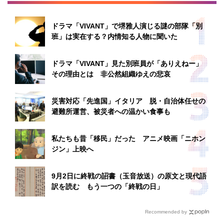
ドラマ「VIVANT」で堺雅人演じる謎の部隊「別
班」は実在する？内情知る人物に聞いた
ドラマ「VIVANT」見た別班員が「ありえねー」
その理由とは 非公然組織ゆえの悲哀
災害対応「先進国」イタリア 脱・自治体任せの
避難所運営、被災者への温かい食事も
私たちも昔「移民」だった アニメ映画「ニホン
ジン」上映へ
9月2日に終戦の詔書（玉音放送）の原文と現代語
訳を読む もう一つの「終戦の日」
Recommended by