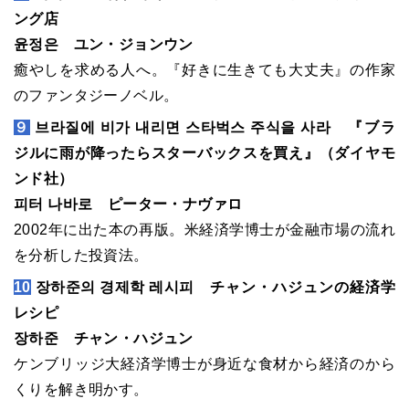
ング店
윤정은 ユン・ジョンウン
癒やしを求める人へ。『好きに生きても大丈夫』の作家
のファンタジーノベル。
９
브라질에 비가 내리면 스타벅스 주식을 사라 『ブラ
ジルに雨が降ったらスターバックスを買え』（ダイヤモ
ンド社）
피터 나바로 ピーター・ナヴァロ
2002年に出た本の再版。米経済学博士が金融市場の流れ
を分析した投資法。
10
장하준의 경제학 레시피 チャン・ハジュンの経済学
レシピ
장하준 チャン・ハジュン
ケンブリッジ大経済学博士が身近な食材から経済のから
くりを解き明かす。