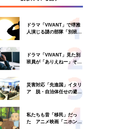
ドラマ「VIVANT」で堺雅
人演じる謎の部隊「別班」
は実在する？内情知る人物
に聞いた
ドラマ「VIVANT」見た別
班員が「ありえねー」その
理由とは 非公然組織ゆえ
の悲哀
災害対応「先進国」イタリ
ア 脱・自治体任せの避難
所運営、被災者への温かい
食事も
私たちも昔「移民」だっ
た アニメ映画「ニホンジ
ン」上映へ