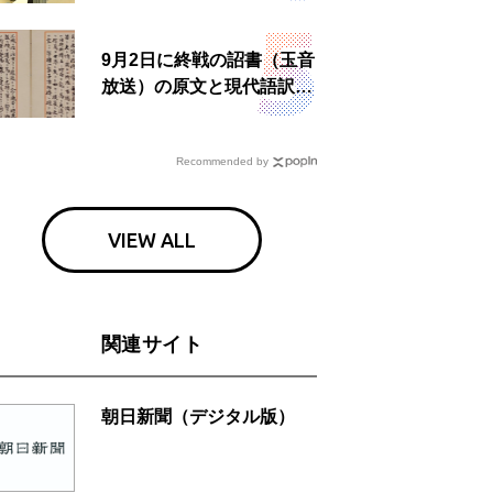
食事も
9月2日に終戦の詔書（玉音
放送）の原文と現代語訳を
読む もう一つの「終戦の
日」
Recommended by
VIEW ALL
関連サイト
朝日新聞（デジタル版）