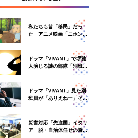
私たちも昔「移民」だっ
た アニメ映画「ニホンジ
ン」上映へ
ドラマ「VIVANT」で堺雅
人演じる謎の部隊「別班」
は実在する？内情知る人物
に聞いた
ドラマ「VIVANT」見た別
班員が「ありえねー」その
理由とは 非公然組織ゆえ
の悲哀
災害対応「先進国」イタリ
ア 脱・自治体任せの避難
所運営、被災者への温かい