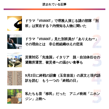
読まれている記事
ドラマ「VIVANT」で堺雅人演じる謎の部隊「別
班」は実在する？内情知る人物に聞いた
ドラマ「VIVANT」見た別班員が「ありえねー」
その理由とは 非公然組織ゆえの悲哀
災害対応「先進国」イタリア 脱・自治体任せの
避難所運営、被災者への温かい食事も
9月2日に終戦の詔書（玉音放送）の原文と現代語
訳を読む もう一つの「終戦の日」
私たちも昔「移民」だった アニメ映画「ニホン
ジン」上映へ