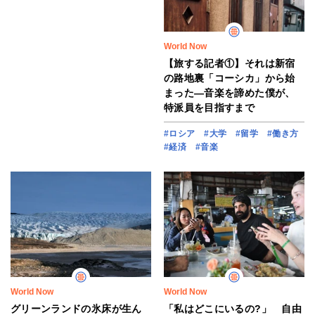
World Now
【旅する記者①】それは新宿
の路地裏「コーシカ」から始
まった―音楽を諦めた僕が、
特派員を目指すまで
#ロシア
#大学
#留学
#働き方
#経済
#音楽
World Now
World Now
グリーンランドの氷床が生ん
「私はどこにいるの?」 自由