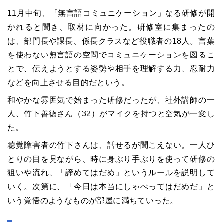
11月中旬、「無言語コミュニケーション」なる研修が開
かれると聞き、取材に向かった。研修室に集まったの
は、部門長や課長、係長クラスなど役職者の18人。言葉
を使わない無言語の空間でコミュニケーションを図るこ
とで、伝えようとする姿勢や相手を理解する力、忍耐力
などを向上させる目的だという。
和やかな雰囲気で始まった研修だったが、社外講師の一
人、竹下善徳さん（32）がマイクを持つと空気が一変し
た。
聴覚障害者の竹下さんは、話せるが聞こえない。一人ひ
とりの目を見ながら、時に身ぶり手ぶりを使って研修の
狙いや流れ、「諦めてはだめ」というルールを説明して
いく。次第に、「今日は本当にしゃべってはだめだ」と
いう覚悟のようなものが部屋に満ちていった。