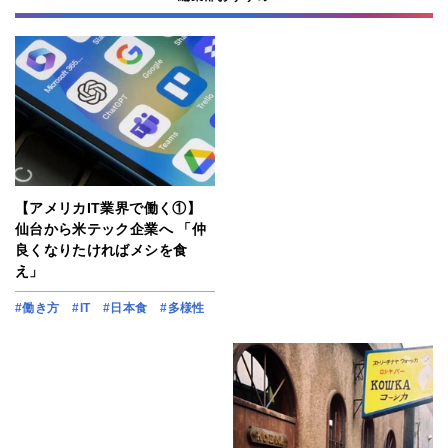
【アメリカIT業界で働く①】
仙台から米テック企業へ 「仲
良くなりたければメシを食
え」
#働き方
#IT
#日本食
#多様性