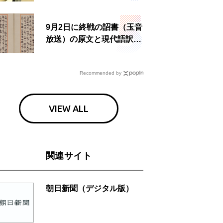
食事も
9月2日に終戦の詔書（玉音
放送）の原文と現代語訳を
読む もう一つの「終戦の
日」
Recommended by
VIEW ALL
関連サイト
朝日新聞（デジタル版）