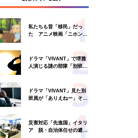
私たちも昔「移民」だっ
た アニメ映画「ニホンジ
ン」上映へ
ドラマ「VIVANT」で堺雅
人演じる謎の部隊「別班」
は実在する？内情知る人物
に聞いた
ドラマ「VIVANT」見た別
班員が「ありえねー」その
理由とは 非公然組織ゆえ
の悲哀
災害対応「先進国」イタリ
ア 脱・自治体任せの避難
所運営、被災者への温かい