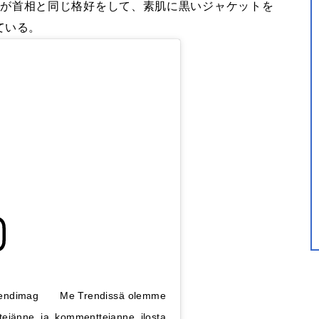
くが首相と同じ格好をして、素肌に黒いジャケットを
ている。
trendimag⠀ ⠀ Me Trendissä olemme
tejänne ja kommenttejanne ilosta