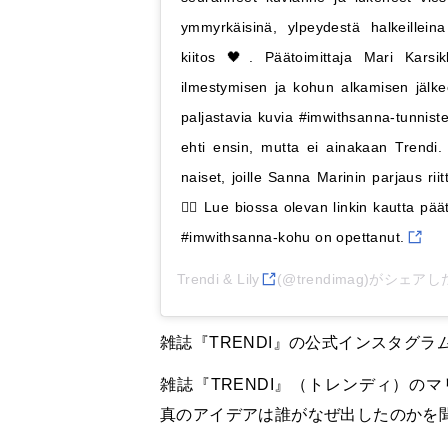
ymmyrkäisinä, ylpeydestä halkeillei
kiitos 🖤. Päätoimittaja Mari Kars
ilmestymisen ja kohun alkamisen jälke
paljastavia kuvia #imwithsanna-tunnis
ehti ensin, mutta ei ainakaan Trendi. 
naiset, joille Sanna Marinin parjaus riitt
👉🏼 Lue biossa olevan linkin kautta päät
#imwithsanna-kohu on opettanut.
Trendi & Lily
(@trendimag)がシェアし
雑誌『
TRENDI
』の公式インスタグラ
雑誌『
TRENDI
』（トレンディ）のマ
真のアイデアは誰がなぜ出したのかを