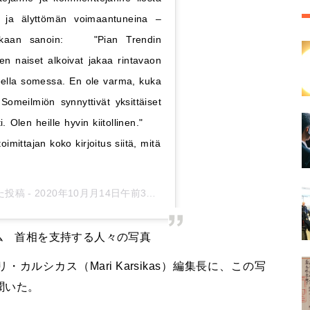
na ja älyttömän voimaantuneina –
ikkaan sanoin:⠀ ⠀ "Pian Trendin
en naiset alkoivat jakaa rintavaon
teella somessa. En ole varma, kuka
Someilmiön synnyttivät yksittäiset
i. Olen heille hyvin kiitollinen."⠀ ⠀
oimittajan koko kirjoitus siitä, mitä
た投稿 -
2020年10月月14日午前3時58分PDT
ム 首相を支持する人々の写真
リ・カルシカス（
Mari Karsikas
）編集長に、この写
聞いた。