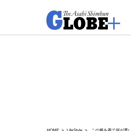
HOME
LifeStyle
この服を着て何が悪