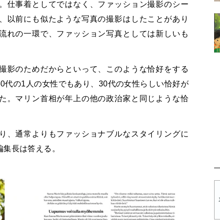
。仕事着としてではなく、ファッション撮影のシー
、以前にも似たような写真の撮影はしたことがあり
流れの一環で、ファッション写真としては新しいも
撮影のためだからといって、このような恰好をする
30
代の
1
人の女性でもあり、
30
代の女性らしい恰好が
た。マリン首相が年上の他の政治家と同じような恰
り、通常よりもファッショナブルなスタイリングに
編集長は答える。