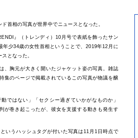
ンド首相の写真が世界中でニュースとなった。
RENDI
』（トレンディ）
10
月号で表紙を飾ったサン
最年少
34
歳の女性首相ということで、
2019
年
12
月に
ースとなった。
は、胸元が大きく開いたジャケット姿の写真。雑誌
特集のページで掲載されているこの写真が物議を醸
行動ではない」「セクシー過ぎていかがなものか」
判が巻き起こったが、彼女を支援する動きも発生す
）というハッシュタグが付いた写真は
11
月
1
日時点で