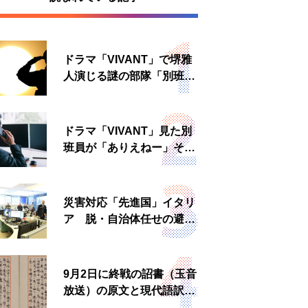
ドラマ「VIVANT」で堺雅
人演じる謎の部隊「別班」
は実在する？内情知る人物
に聞いた
ドラマ「VIVANT」見た別
班員が「ありえねー」その
理由とは 非公然組織ゆえ
の悲哀
災害対応「先進国」イタリ
ア 脱・自治体任せの避難
所運営、被災者への温かい
食事も
9月2日に終戦の詔書（玉音
放送）の原文と現代語訳を
読む もう一つの「終戦の