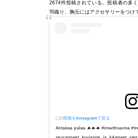
2674
件投稿されている。投稿者の多
羽織り、胸元にはアクセサリーをつけ
この投稿をInstagramで見る
Antakaa palaa 🔥🔥🔥 #imwithsanna #
seuranneet kuvianne ja lukeneet vies