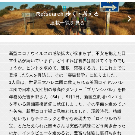
Re:search 歩く・考える
連載一覧を見る
新型コロナウイルスの感染拡大が収まらず、不安を抱えた日
常生活が続いています。どうすれば視界は開けてくるのでし
ょうか。ヒントを求めて、連載「突破する力」にこれまでに
登場した5人を再訪し、その「突破哲学」に迫りました。
1人目は、世界三大バレエ団に数えられる英国ロイヤルバレ
エ団で日本人女性初の最高位ダンサー「プリンシパル」を長
年務めた吉田都さん（54）。9月1日、新国立劇場バレエ団
を率いる舞踊芸術監督に就任しました。その準備を進めてい
た矢先、新型コロナ禍に見舞われました。現役時代、精緻
（せいち）なテクニックと豊かな表現力で「ロイヤルの至
宝」とたたえられた吉田さんは突然の試練にどう向き合った
のか。インタビューを進めると、豊富な経験に裏打ちされ