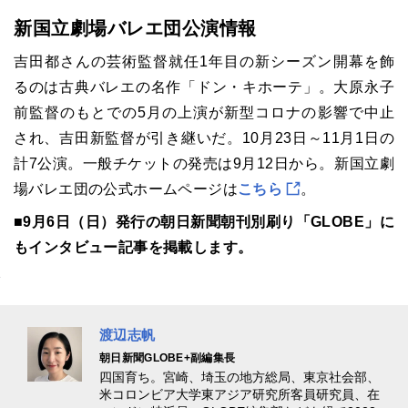
新国立劇場バレエ団公演情報
吉田都さんの芸術監督就任
1
年目の新シーズン開幕を飾
るのは古典バレエの名作「ドン・キホーテ」。大原永子
前監督のもとでの
5
月の上演が新型コロナの影響で中止
され、吉田新監督が引き継いだ。
10
月
23
日～
11
月
1
日の
計
7
公演。一般チケットの発売は
9
月
12
日から。新国立劇
場バレエ団の公式ホームページは
こちら
。
■9月6日（日）発行の朝日新聞朝刊別刷り「GLOBE」に
もインタビュー記事を掲載します。
渡辺志帆
朝日新聞GLOBE+副編集長
四国育ち。宮崎、埼玉の地方総局、東京社会部、
米コロンビア大学東アジア研究所客員研究員、在