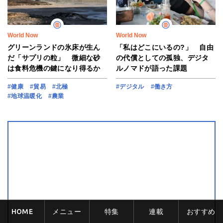
World Now
World Now
グリーンランドの氷床が生ん
「私はどこにいるの?」 自由
だ「サプリの粒」 微細な砂
の代償としての孤独、デジタ
は食料危機の鍵になり得るか
ルノマドが語った課題
#健康
#貿易
#北極
#デジタル
#働き方
#地球温暖化
#農業
HOME
メニュー
特集
連載
おすすめ