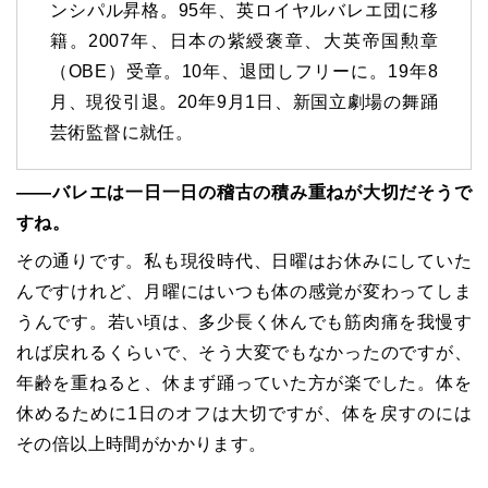
ンシパル昇格。95年、英ロイヤルバレエ団に移
籍。2007年、日本の紫綬褒章、大英帝国勲章
（OBE）受章。10年、退団しフリーに。19年8
月、現役引退。20年9月1日、新国立劇場の舞踊
芸術監督に就任。
――バレエは一日一日の稽古の積み重ねが大切だそうで
すね。
その通りです。私も現役時代、日曜はお休みにしていた
んですけれど、月曜にはいつも体の感覚が変わってしま
うんです。若い頃は、多少長く休んでも筋肉痛を我慢す
れば戻れるくらいで、そう大変でもなかったのですが、
年齢を重ねると、休まず踊っていた方が楽でした。体を
休めるために
1
日のオフは大切ですが、体を戻すのには
その倍以上時間がかかります。