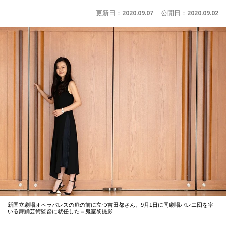
更新日：
2020.09.07
公開日：
2020.09.02
新国立劇場オペラパレスの扉の前に立つ吉田都さん。9月1日に同劇場バレエ団を率
いる舞踊芸術監督に就任した＝鬼室黎撮影