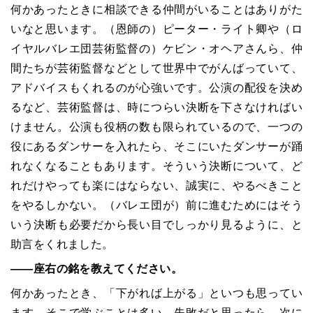
何かあったときに相談できる仲間がいることはありがた
いなと思います。（恩師の）ピーター・ライト卿や（ロ
イヤルバレエ団芸術監督の）ケビン・オヘアさんら、仲
間たちが芸術監督などとして世界中でがんばっていて、
アドバイスもくれるのが心強いです。公演の配役を決め
るなど、芸術監督は、時につらい決断を下さなければい
けません。公演も役柄の数も限られているので、一つの
役にあるダンサーを入れたら、そこにいたダンサーが踊
れなくなることもあります。そういう決断について、ど
れだけやっても楽にはならない、誠実に、やるべきこと
をやるしかない。（バレエ団が）前に進むためにはそう
いう決断も必要だから長い目でしっかり見るように、と
助言をくれました。
――座右の銘を教えてください。
何かあったとき、「下がれば上がる」といつも思ってい
ます。そこで学ぶことは多い。失敗だと思ったら、次に