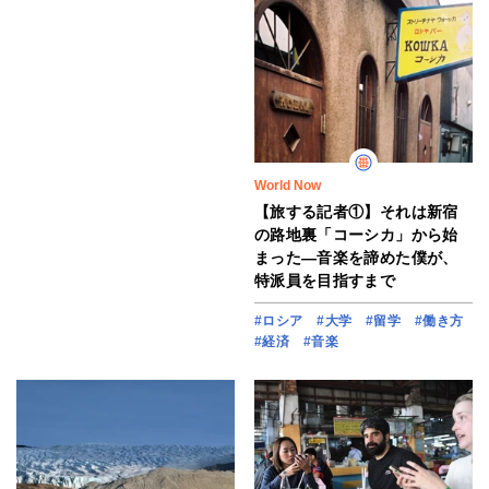
World Now
【旅する記者①】それは新宿
の路地裏「コーシカ」から始
まった―音楽を諦めた僕が、
特派員を目指すまで
#ロシア
#大学
#留学
#働き方
#経済
#音楽