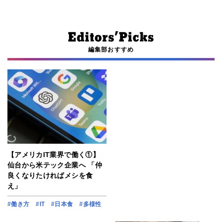
編集部おすすめ
【アメリカIT業界で働く①】
仙台から米テック企業へ 「仲
良くなりたければメシを食
え」
#働き方
#IT
#日本食
#多様性