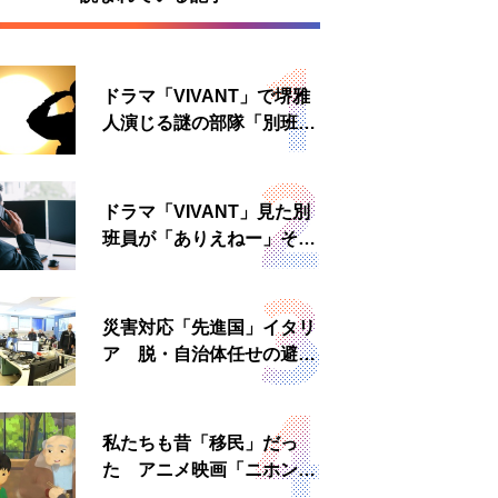
ドラマ「VIVANT」で堺雅
人演じる謎の部隊「別班」
は実在する？内情知る人物
に聞いた
ドラマ「VIVANT」見た別
班員が「ありえねー」その
理由とは 非公然組織ゆえ
の悲哀
災害対応「先進国」イタリ
ア 脱・自治体任せの避難
所運営、被災者への温かい
食事も
私たちも昔「移民」だっ
た アニメ映画「ニホンジ
ン」上映へ