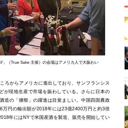
AY」（True Sake 主催）の会場はアメリカ人で大賑わい
年ころからアメリカに進出しており、サンフランシス
どが現地生産で市場を賑わしている。さらに日本の
旭酒造の「獺祭」の躍進は目覚ましい。中国四国農政
16万円の輸出額が2018年には23億2400万円と約3倍
2018年にはNYで米国産酒を製造、販売を開始してい