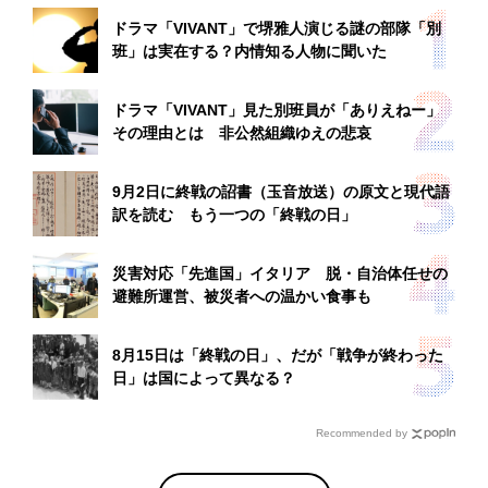
ドラマ「VIVANT」で堺雅人演じる謎の部隊「別
班」は実在する？内情知る人物に聞いた
ドラマ「VIVANT」見た別班員が「ありえねー」
その理由とは 非公然組織ゆえの悲哀
9月2日に終戦の詔書（玉音放送）の原文と現代語
訳を読む もう一つの「終戦の日」
災害対応「先進国」イタリア 脱・自治体任せの
避難所運営、被災者への温かい食事も
8月15日は「終戦の日」、だが「戦争が終わった
日」は国によって異なる？
Recommended by