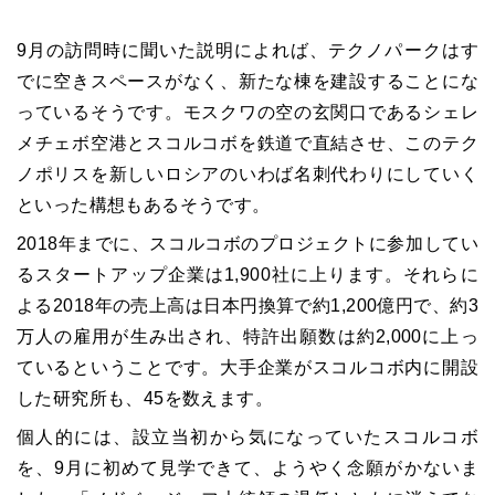
9月の訪問時に聞いた説明によれば、テクノパークはす
でに空きスペースがなく、新たな棟を建設することにな
っているそうです。モスクワの空の玄関口であるシェレ
メチェボ空港とスコルコボを鉄道で直結させ、このテク
ノポリスを新しいロシアのいわば名刺代わりにしていく
といった構想もあるそうです。
2018年までに、スコルコボのプロジェクトに参加してい
るスタートアップ企業は1,900社に上ります。それらに
よる2018年の売上高は日本円換算で約1,200億円で、約3
万人の雇用が生み出され、特許出願数は約2,000に上っ
ているということです。大手企業がスコルコボ内に開設
した研究所も、45を数えます。
個人的には、設立当初から気になっていたスコルコボ
を、9月に初めて見学できて、ようやく念願がかないま