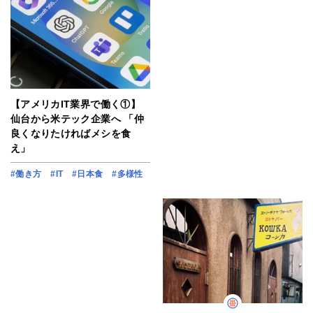
【アメリカIT業界で働く①】
仙台から米テック企業へ 「仲
良くなりたければメシを食
え」
#働き方
#IT
#日本食
#多様性