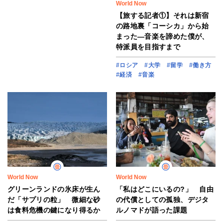
World Now
【旅する記者①】それは新宿
の路地裏「コーシカ」から始
まった―音楽を諦めた僕が、
特派員を目指すまで
#ロシア
#大学
#留学
#働き方
#経済
#音楽
World Now
World Now
グリーンランドの氷床が生ん
「私はどこにいるの?」 自由
だ「サプリの粒」 微細な砂
の代償としての孤独、デジタ
は食料危機の鍵になり得るか
ルノマドが語った課題