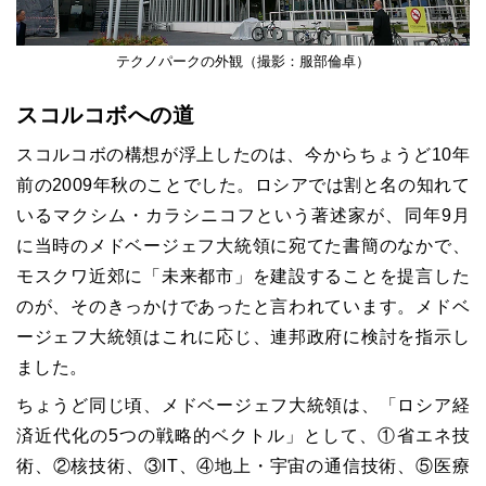
テクノパークの外観（撮影：服部倫卓）
スコルコボへの道
スコルコボの構想が浮上したのは、今からちょうど10年
前の2009年秋のことでした。ロシアでは割と名の知れて
いるマクシム・カラシニコフという著述家が、同年9月
に当時のメドベージェフ大統領に宛てた書簡のなかで、
モスクワ近郊に「未来都市」を建設することを提言した
のが、そのきっかけであったと言われています。メドベ
ージェフ大統領はこれに応じ、連邦政府に検討を指示し
ました。
ちょうど同じ頃、メドベージェフ大統領は、「ロシア経
済近代化の5つの戦略的ベクトル」として、①省エネ技
術、②核技術、③IT、④地上・宇宙の通信技術、⑤医療