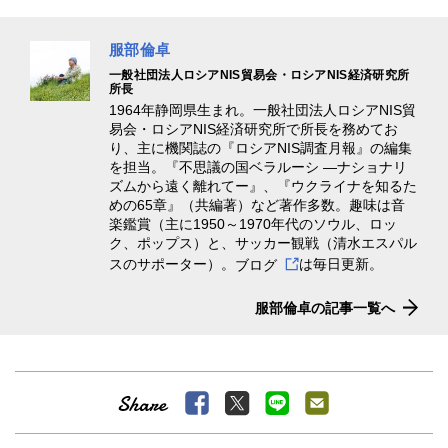
服部倫卓
一般社団法人ロシアNIS貿易会・ロシアNIS経済研究所
所長
1964年静岡県生まれ。一般社団法人ロシアNIS貿
易会・ロシアNIS経済研究所で所長を務めてお
り、主に機関誌の『ロシアNIS調査月報』の編集
を担当。『不思議の国ベラルーシ ―ナショナリ
ズムから遠く離れてー』、『ウクライナを知るた
めの65章』（共編著）など著作多数。趣味は音
楽鑑賞（主に1950～1970年代のソウル、ロッ
ク、ポップス）と、サッカー観戦（清水エスパル
スのサポーター）。
ブログ
は毎日更新。
服部倫卓の記事一覧へ