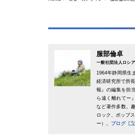
服部倫卓
一般社団法人ロシアN
1964年静岡県生
経済研究所で所長
報』の編集を担当
ら遠く離れてー』
など著作多数。趣
ロック、ポップス
ー）。
ブログ