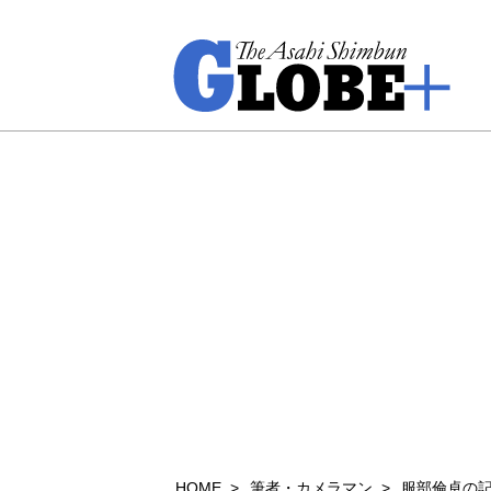
HOME
筆者・カメラマン
服部倫卓の