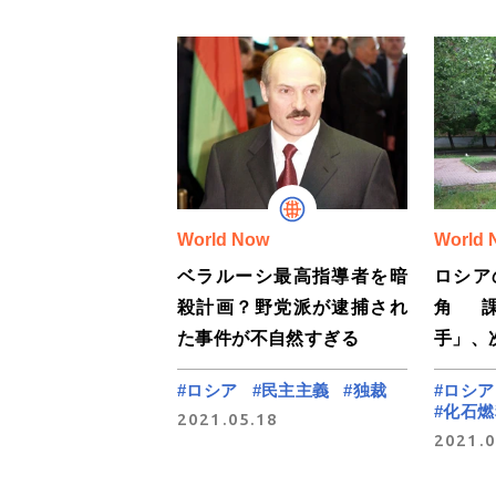
World Now
World 
ベラルーシ最高指導者を暗
ロシア
殺計画？野党派が逮捕され
角 
た事件が不自然すぎる
手」、
#ロシア
#民主主義
#独裁
#ロシア
#化石燃
2021.05.18
2021.0