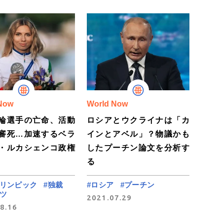
Now
World Now
輪選手の亡命、活動
ロシアとウクライナは「カ
審死…加速するベラ
インとアベル」？物議かも
・ルカシェンコ政権
したプーチン論文を分析す
る
オリンピック
#独裁
#ロシア
#プーチン
ツ
2021.07.29
8.16