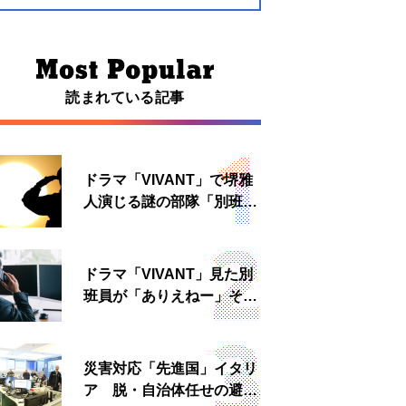
読まれている記事
ドラマ「VIVANT」で堺雅
人演じる謎の部隊「別班」
は実在する？内情知る人物
に聞いた
ドラマ「VIVANT」見た別
班員が「ありえねー」その
理由とは 非公然組織ゆえ
の悲哀
災害対応「先進国」イタリ
ア 脱・自治体任せの避難