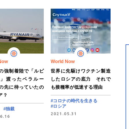
Now
World Now
の強制着陸で「ルビ
世界に先駆けワクチン製造
川」渡ったベラルー
したロシアの底力 それで
の先に待っていたの
も接種率が低迷する理由
ア？
#コロナの時代を生きる
#ロシア
#独裁
2021.05.31
6.16