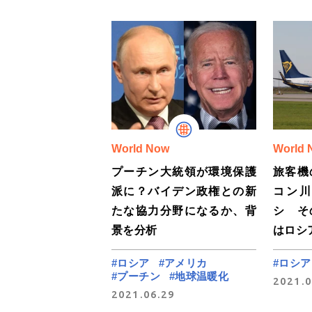
World Now
World 
プーチン大統領が環境保護
旅客機
派に？バイデン政権との新
コン
たな協力分野になるか、背
シ そ
景を分析
はロシ
#ロシア
#アメリカ
#ロシア
#プーチン
#地球温暖化
2021.0
2021.06.29