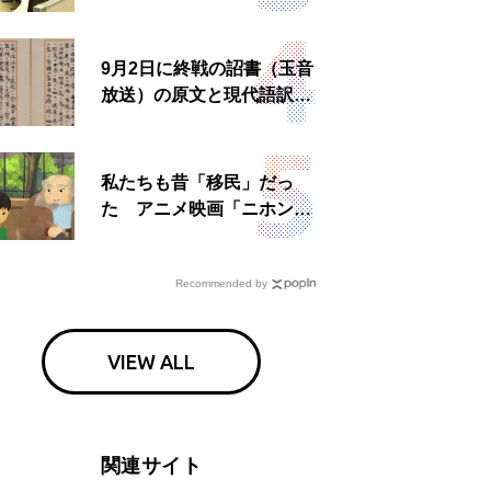
所運営、被災者への温かい
食事も
9月2日に終戦の詔書（玉音
放送）の原文と現代語訳を
読む もう一つの「終戦の
日」
私たちも昔「移民」だっ
た アニメ映画「ニホンジ
ン」上映へ
Recommended by
VIEW ALL
関連サイト