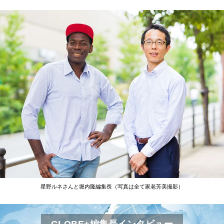
星野ルネさんと堀内隆編集長（写真は全て家老芳美撮影）