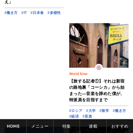
え」
#働き方
#IT
#日本食
#多様性
World Now
【旅する記者①】それは新宿
の路地裏「コーシカ」から始
まった―音楽を諦めた僕が、
特派員を目指すまで
#ロシア
#大学
#留学
#働き方
#経済
#音楽
HOME
メニュー
特集
連載
おすすめ