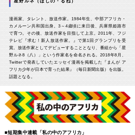
星野ルネ（ほしの・るね）
漫画家、タレント、放送作家。1984年生、中部アフリカ・
カメルーン共和国出身。3～4歳頃に来日後、兵庫県姫路市
で育つ。その後、放送作家を目指して上京。2011年、フジ
テレビ『求む！新人放送作家。』で第1回グランプリを受
賞。放送作家としてデビューすることとなり、番組から「星
野ルネ8（八）」という作家名を命名される。2018年8月、
Twitterで発表していたエッセイ漫画を掲載した『まんが ア
フリカ少年が日本で育った結果』（毎日新聞出版）を出版。
話題となる。
■短期集中連載「私の中のアフリカ」