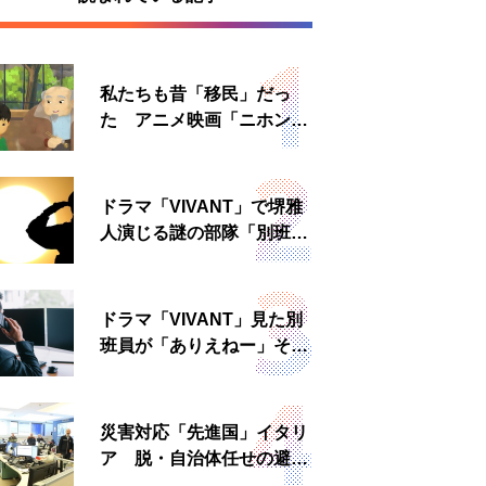
私たちも昔「移民」だっ
た アニメ映画「ニホンジ
ン」上映へ
ドラマ「VIVANT」で堺雅
人演じる謎の部隊「別班」
は実在する？内情知る人物
に聞いた
ドラマ「VIVANT」見た別
班員が「ありえねー」その
理由とは 非公然組織ゆえ
の悲哀
災害対応「先進国」イタリ
ア 脱・自治体任せの避難
所運営、被災者への温かい