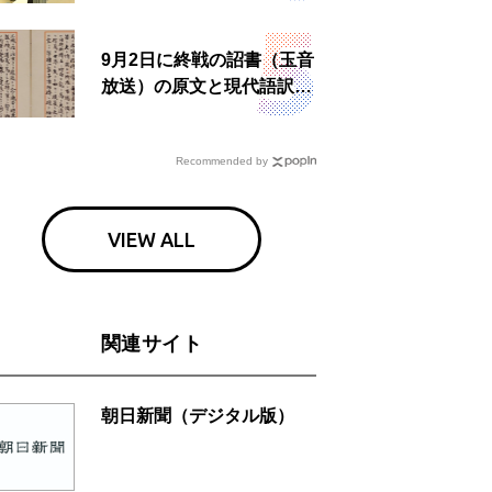
食事も
9月2日に終戦の詔書（玉音
放送）の原文と現代語訳を
読む もう一つの「終戦の
日」
Recommended by
VIEW ALL
関連サイト
朝日新聞（デジタル版）