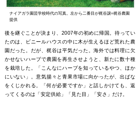
ナイアガラ園芸学校時代の写真。左から二番目が梶谷譲=梶谷農園
提供
後を継ぐことが決まり、2007年の初めに帰国。待ってい
たのは、ビニールハウスの中に木が生えるほど荒れた農
園だった。だが、梶谷は平気だった。海外では料理に欠
かせないハーブで農園を再生させようと、新たに数十種
を栽培した。「こんなにハーブを知っているやつ、ほか
にいない」。意気揚々と青果市場に向かったが、出ばな
をくじかれる。「何が必要ですか」と話しかけても、返
ってくるのは「安定供給」「見た目」「安さ」だけ。