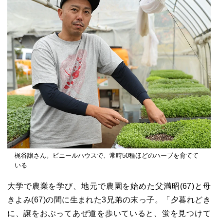
梶谷譲さん。ビニールハウスで、常時50種ほどのハーブを育てて
いる
大学で農業を学び、地元で農園を始めた父満昭(67)と母
きよみ(67)の間に生まれた3兄弟の末っ子。「夕暮れどき
に、譲をおぶってあぜ道を歩いていると、蛍を見つけて