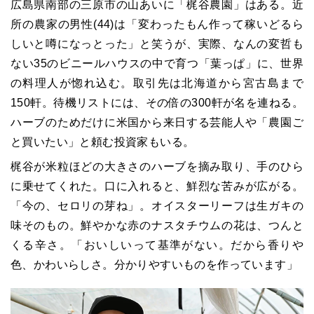
広島県南部の三原市の山あいに「梶谷農園」はある。近
所の農家の男性(44)は「変わったもん作って稼いどるら
しいと噂になっとった」と笑うが、実際、なんの変哲も
ない35のビニールハウスの中で育つ「葉っぱ」に、世界
の料理人が惚れ込む。取引先は北海道から宮古島まで
150軒。待機リストには、その倍の300軒が名を連ねる。
ハーブのためだけに米国から来日する芸能人や「農園ご
と買いたい」と頼む投資家もいる。
梶谷が米粒ほどの大きさのハーブを摘み取り、手のひら
に乗せてくれた。口に入れると、鮮烈な苦みが広がる。
「今の、セロリの芽ね」。オイスターリーフは生ガキの
味そのもの。鮮やかな赤のナスタチウムの花は、つんと
くる辛さ。「おいしいって基準がない。だから香りや
色、かわいらしさ。分かりやすいものを作っています」