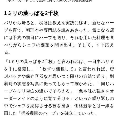
ポストカードにして営業に持って回った=梶谷農園提供
1ミリの葉っぱを2千枚
パリから帰ると、梶谷は教えを実践に移す。新たなハー
ブを育て、料理本や専門誌を読みあさった。気になる店
には予約の前日にハーブを送り、それを用いた料理を食
べながらシェフの要望を聞き出す。そして、すぐ応え
る。
「1ミリの葉っぱを2千枚」と言われれば、一日中ハサミ
を手に格闘し、「1枚ずつ梱包して」と言われれば、密
封バッグや保存容器など思いつく限りの方法で送り、到
着時の状態を写真に撮ってもらって確かめた。「同じハ
ーブをミリ単位の違いでそろえる」「色や味の強さをオ
ーダーメイドのように育て分ける」といった繰り返しの
中でシェフを納得させる技を磨き、価格競争とは一線を
画した「梶谷農園のハーブ」を確立していった。