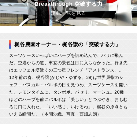
Breakthrough 突破する力
連載一覧を見る
梶谷農園オーナー・梶谷譲の「突破する力」
スーツケースいっぱいにハーブを詰め込んで、パリに飛ん
だ。空港からの道、車窓の景色は目に入らなかった。行き先
はエッフェル塔近くの三つ星フレンチ「アストランス」。
12年前の春、梶谷譲(かじや・ゆずる、39)は世界屈指のシ
ェフ、パスカル・バルボの目を見つめ、スーツケースを開い
た。レモンタイムに、タンポポ、パセリ、マーシュ。20種
ほどのハーブを前にバルボは「美しい」とつぶやき、おもむ
ろに口に入れた。「いい感じ。いけるね」。梶谷の原点とも
いえる瞬間だ。（本間沙織、写真・西畑志朗）