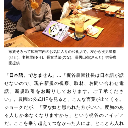
家族そろって広島市内のお気に入りの和食店で。左から次男星都
(せと)、妻祐里(ゆり)、長女埜菜(のな)、長男山都(さんと)=梶谷農
園提供
「日本語、できません」
…「梶谷農園社長は日本語が話
せないので、現在新規の視察、取材、お問い合わせ電
話、新規取引をお断りしております。ご了承くださ
い」。農園の公式HPを見ると、こんな言葉が出てくる。
ジョークだが、「変な奴と思われた方がいい。度胸のあ
る人しか来なくなりますから」という梶谷のアイデア
だ。ここを乗り越えてつながった人には、とことん入れ