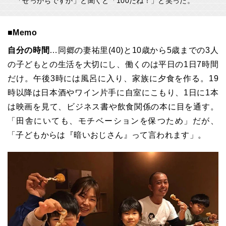
「せっかちですか」と聞くと「100だね！」と笑った。
■Memo
自分の時間
…同郷の妻祐里(40)と10歳から5歳までの3人
の子どもとの生活を大切にし、働くのは平日の1日7時間
だけ。午後3時には風呂に入り、家族に夕食を作る。19
時以降は日本酒やワイン片手に自室にこもり、1日に1本
は映画を見て、ビジネス書や飲食関係の本に目を通す。
「田舎にいても、モチベーションを保つため」だが、
「子どもからは『暗いおじさん』って言われます」。