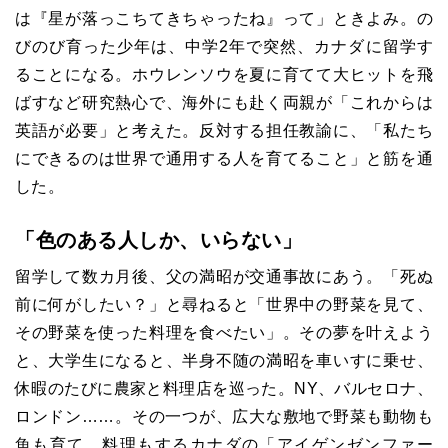
は『星が落っこちてきちゃったね』って」ときよみ。の
びのび育った少年は、中学2年で突然、カナダに留学す
ることになる。ホウレンソウを夏に育てて大ヒットを飛
ばすなど研究熱心で、海外にも赴く両親が「これからは
英語が必要」と考えた。反対する担任教諭に、「私たち
にできるのは世界で通用する人を育てること」と筋を通
した。
「色のある人しか、いらない」
留学して数カ月後、父の満昭が交通事故にあう。「死ぬ
前に何がしたい？」と尋ねると「世界中の野菜を見て、
その野菜を使った料理を食べたい」。その夢を叶えよう
と、大学生になると、半身不随の満昭を車いすに乗せ、
休暇のたびに農家と料理店を巡った。NY、バルセロナ、
ロンドン……。その一つが、広大な敷地で野菜も動物も
魚も育て、料理もするカナダの「アイゲンゼンファー