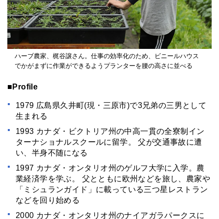
ハーブ農家、梶谷譲さん。仕事の効率化のため、ビニールハウス
でかがまずに作業ができるようプランターを腰の高さに並べる
■Profile
1979 広島県久井町(現・三原市)で3兄弟の三男として
生まれる
1993 カナダ・ビクトリア州の中高一貫の全寮制イン
ターナショナルスクールに留学。 父が交通事故に遭
い、半身不随になる
1997 カナダ・オンタリオ州のゲルフ大学に入学。農
業経済学を学ぶ。 父とともに欧州などを旅し、農家や
「ミシュランガイド」に載っている三つ星レストラン
などを回り始める
2000 カナダ・オンタリオ州のナイアガラパークスに