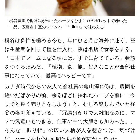
梶谷農園で梶谷譲が作ったハーブをひよこ豆のガレットで巻いた
一品。広島市中区のワインバー「Uluru」で味わえる
梶谷は多忙を極める今も、年にひと月は海外に赴く。昼
は生産者を回って種を仕入れ、夜は名店で食事をする。
「日本でブームになる頃には、すでに育てている」状態
をつくるためだ。「植物、食、旅。好きなことが全部仕
事になっていて、最高にハッピーです」
カナダ時代からの友人で会社員の亀山淳(40)は、農園を
継いだばかりの頃、余るほどに採れたハーブを前に「今
までと違う売り方をしよう」と、むしろ楽しんでいた梶
谷の姿を覚えている。「冗談ばかりで大雑把なのに、マ
メで気遣いもできる。仕事の中で大胆さも加わった」。
そんな「振り幅」の広い人柄が人を惹きつけ、気づけ
ば、ハーブを中心に仲間たちの輪が広がっていた。