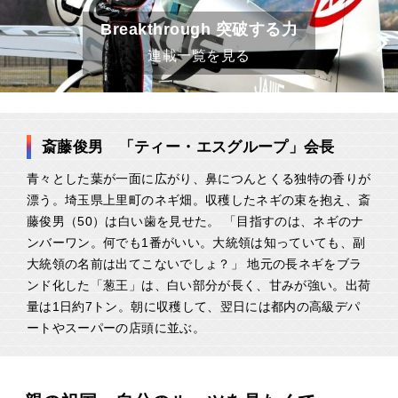
Breakthrough 突破する力
連載一覧を見る
斎藤俊男 「ティー・エスグループ」会長
青々とした葉が一面に広がり、鼻につんとくる独特の香りが
漂う。埼玉県上里町のネギ畑。収穫したネギの束を抱え、斎
藤俊男（50）は白い歯を見せた。 「目指すのは、ネギのナ
ンバーワン。何でも1番がいい。大統領は知っていても、副
大統領の名前は出てこないでしょ？」 地元の長ネギをブラ
ンド化した「葱王」は、白い部分が長く、甘みが強い。出荷
量は1日約7トン。朝に収穫して、翌日には都内の高級デパ
ートやスーパーの店頭に並ぶ。