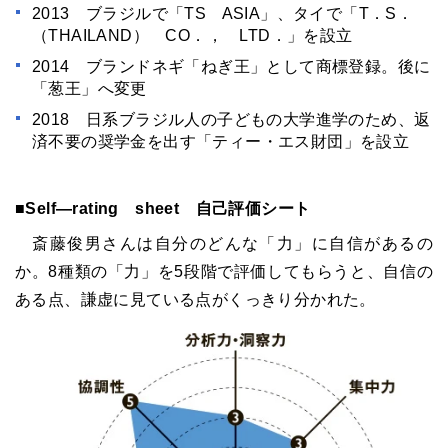
2013 ブラジルで「TS ASIA」、タイで「T．S．
（THAILAND） CO．， LTD．」を設立
2014 ブランドネギ「ねぎ王」として商標登録。後に
「葱王」へ変更
2018 日系ブラジル人の子どもの大学進学のため、返
済不要の奨学金を出す「ティー・エス財団」を設立
■Self―rating sheet 自己評価シート
斎藤俊男さんは自分のどんな「力」に自信があるの
か。
8
種類の「力」を
5
段階で評価してもらうと、自信の
ある点、謙虚に見ている点がくっきり分かれた。