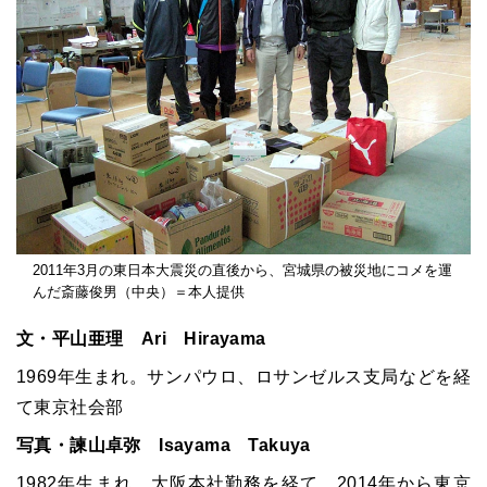
2011年3月の東日本大震災の直後から、宮城県の被災地にコメを運
んだ斎藤俊男（中央）＝本人提供
文・平山亜理 Ari Hirayama
1969
年生まれ。サンパウロ、ロサンゼルス支局などを経
て東京社会部
写真・諫山卓弥 Isayama Takuya
1982
年生まれ。大阪本社勤務を経て、
2014
年から東京