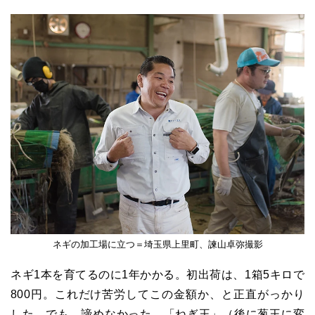
ネギの加工場に立つ＝埼玉県上里町、諫山卓弥撮影
ネギ
1
本を育てるのに
1
年かかる。初出荷は、
1
箱
5
キロで
800
円。これだけ苦労してこの金額か、と正直がっかり
した。でも、諦めなかった。「ねぎ王」（後に葱王に変