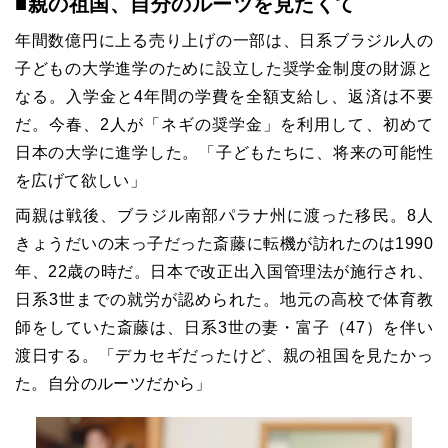
■親の祖国、自分のルーツを見たくて
年間数億円に上る売り上げの一部は、日系ブラジル人の
子どもの大学進学のために設立した奨学金制度の財源と
なる。入学金と
4
年間の学費を全額支給し、返済は不要
だ。今春、
2
人が「ネギの奨学金」を利用して、初めて
日本の大学に進学した。「子どもたちに、将来の可能性
を広げて欲しい」
両親は戦後、ブラジル南部パラナ州に渡った移民。
8
人
きょうだいの末っ子だった斎藤に転機が訪れたのは
1990
年、
22
歳の時だ。日本で改正出入国管理法が施行され、
日系
3
世までの就労が認められた。地元の高校で体育教
師をしていた斎藤は、日系
3
世の妻・富子（
47
）を伴い
渡日する。「デカセギだったけど、親の祖国を見たかっ
た。自分のルーツだから」