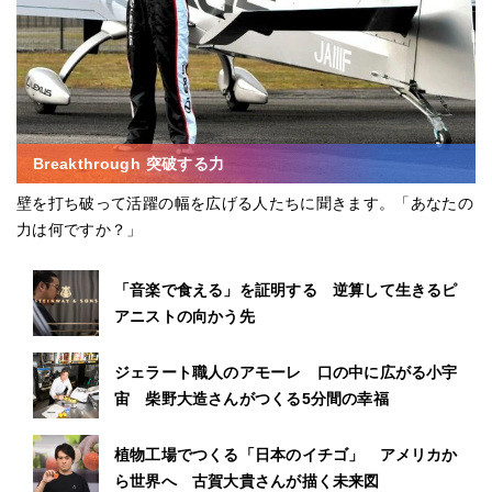
Breakthrough 突破する力
壁を打ち破って活躍の幅を広げる人たちに聞きます。「あなたの
力は何ですか？」
「音楽で食える」を証明する 逆算して生きるピ
アニストの向かう先
ジェラート職人のアモーレ 口の中に広がる小宇
宙 柴野大造さんがつくる5分間の幸福
植物工場でつくる「日本のイチゴ」 アメリカか
ら世界へ 古賀大貴さんが描く未来図