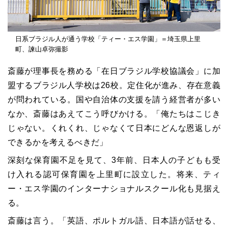
日系ブラジル人が通う学校「ティー・エス学園」＝埼玉県上里
町、諫山卓弥撮影
斎藤が理事長を務める「在日ブラジル学校協議会」に加
盟するブラジル人学校は
26
校。定住化が進み、存在意義
が問われている。国や自治体の支援を請う経営者が多い
なか、斎藤はあえてこう呼びかける。「俺たちはこじき
じゃない。くれくれ、じゃなくて日本にどんな恩返しが
できるかを考えるべきだ」
深刻な保育園不足を見て、
3
年前、日本人の子どもも受
け入れる認可保育園を上里町に設立した。将来、ティ
ー・エス学園のインターナショナルスクール化も見据え
る。
斎藤は言う。「英語、ポルトガル語、日本語が話せる、