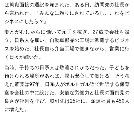
ば就職面接の通訳を頼まれた。ある日、訪問先の社長か
ら言われた。「みんなに頼りにされているし、これをビ
ジネスにしたら？」
妻とがむしゃらに働いて元手を稼ぎ、
27
歳で会社を設
立。日系人を雇い、自動車部品の工場に派遣するビジネ
スを始めた。社長自ら弁当工場で働きながら、営業に行
く日々が続いた。
当時、子持ちの日系人は敬遠されがちだった。子どもを
預けられる場所があれば、親も安心して働ける。そう考
えた斎藤は
97
年、日系人がポルトガル語で世話する保育
室を会社の中に設けた。安価な労働力と社長の面倒見の
良さが評判を呼び、取引先は
25
社に、派遣社員も
450
人
に増えた。