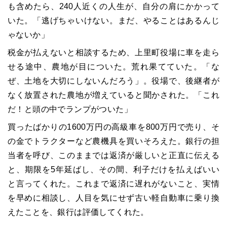
も含めたら、
240
人近くの人生が、自分の肩にかかって
いた。「逃げちゃいけない。まだ、やることはあるんじ
ゃないか」
税金が払えないと相談するため、上里町役場に車を走ら
せる途中、農地が目についた。荒れ果てていた。「な
ぜ、土地を大切にしないんだろう」。役場で、後継者が
なく放置された農地が増えていると聞かされた。「これ
だ！と頭の中でランプがついた」
買ったばかりの
1600
万円の高級車を
800
万円で売り、そ
の金でトラクターなど農機具を買いそろえた。銀行の担
当者を呼び、このままでは返済が厳しいと正直に伝える
と、期限を
5
年延ばし、その間、利子だけを払えばいい
と言ってくれた。これまで返済に遅れがないこと、実情
を早めに相談し、人目を気にせず古い軽自動車に乗り換
えたことを、銀行は評価してくれた。