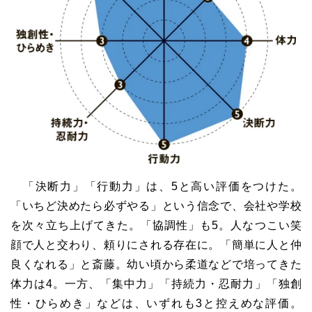
「決断力」「行動力」は、
5
と高い評価をつけた。
「いちど決めたら必ずやる」という信念で、会社や学校
を次々立ち上げてきた。「協調性」も
5
。人なつこい笑
顔で人と交わり、頼りにされる存在に。「簡単に人と仲
良くなれる」と斎藤。幼い頃から柔道などで培ってきた
体力は
4
。一方、「集中力」「持続力・忍耐力」「独創
性・ひらめき」などは、いずれも
3
と控えめな評価。