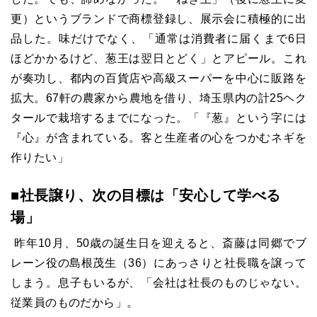
更）というブランドで商標登録し、展示会に積極的に出
品した。味だけでなく、「通常は消費者に届くまで
6
日
ほどかかるけど、葱王は翌日とどく」とアピール。これ
が奏功し、都内の百貨店や高級スーパーを中心に販路を
拡大。
67
軒の農家から農地を借り、埼玉県内の計
25
ヘク
タールで栽培するまでになった。「『葱』という字には
『心』が含まれている。客と生産者の心をつかむネギを
作りたい」
■社長譲り、次の目標は「安心して学べる
場」
昨年
10
月、
50
歳の誕生日を迎えると、斎藤は同郷でブ
レーン役の島根茂生（
36
）にあっさりと社長職を譲って
しまう。息子もいるが、「会社は社長のものじゃない。
従業員のものだから」。