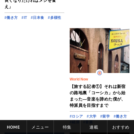
良くなりたければメシを食
え」
#働き方
#IT
#日本食
#多様性
World Now
【旅する記者①】それは新宿
の路地裏「コーシカ」から始
まった―音楽を諦めた僕が、
特派員を目指すまで
#ロシア
#大学
#留学
#働き方
#経済
#音楽
HOME
メニュー
特集
連載
おすすめ