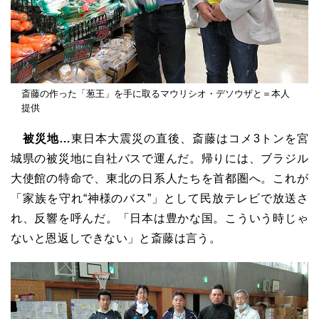
斎藤の作った「葱王」を手に取るマウリシオ・デソウザと＝本人
提供
被災地…
東日本大震災の直後、斎藤はコメ
3
トンを宮
城県の被災地に自社バスで運んだ。帰りには、ブラジル
大使館の特命で、東北の日系人たちを首都圏へ。これが
「家族を守れ“神様のバス”」として民放テレビで放送さ
れ、反響を呼んだ。「日本は豊かな国。こういう時じゃ
ないと恩返しできない」と斎藤は言う。