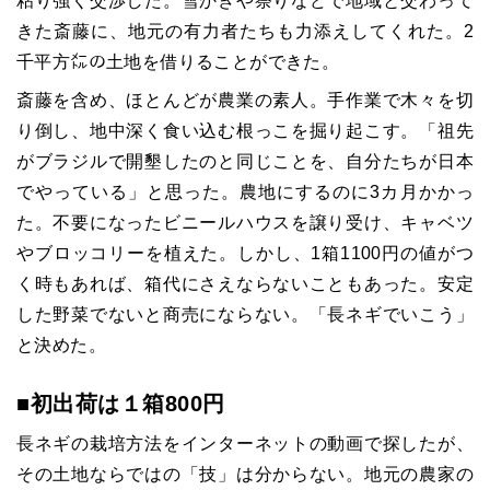
粘り強く交渉した。雪かきや祭りなどで地域と交わって
きた斎藤に、地元の有力者たちも力添えしてくれた。
2
千平方㍍の土地を借りることができた。
斎藤を含め、ほとんどが農業の素人。手作業で木々を切
り倒し、地中深く食い込む根っこを掘り起こす。「祖先
がブラジルで開墾したのと同じことを、自分たちが日本
でやっている」と思った。農地にするのに
3
カ月かかっ
た。不要になったビニールハウスを譲り受け、キャベツ
やブロッコリーを植えた。しかし、
1
箱
1100
円の値がつ
く時もあれば、箱代にさえならないこともあった。安定
した野菜でないと商売にならない。「長ネギでいこう」
と決めた。
■初出荷は１箱800円
長ネギの栽培方法をインターネットの動画で探したが、
その土地ならではの「技」は分からない。地元の農家の