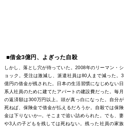
■借金
3
億円、よぎった自殺
しかし、落とし穴が待っていた。
2008
年のリーマン・シ
ョック。受注は激減し、派遣社員は
80
人まで減った。
3
億円の借金が残された。日本の生活習慣になじめない日
系人社員のために建てたアパートの建設費だった。毎月
の返済額は
300
万円以上。頭が真っ白になった。自分が
死ねば、保険金で借金が払えるだろうか。自殺では保険
金は下りないか─。そこまで追い詰められた。でも、妻
や
3
人の子どもを残しては死ねない。残った社員の家族