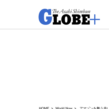
HOME
World Now
アマゾンを舞う赤