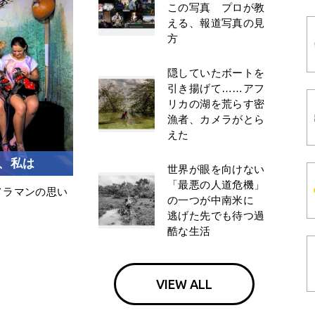
この写真 プロが教
える、報道写真の見
方
隠していたボートを
引き揚げて……アフ
リカの湖を荒らす密
漁者、カメラがとら
えた
、私は
世界が眼を向けない
「最悪の人道危機」
メラマンの思い
の一つが中南米に
逃げた先でも待つ過
酷な生活
VIEW ALL