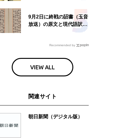
食事も
9月2日に終戦の詔書（玉音
放送）の原文と現代語訳を
読む もう一つの「終戦の
日」
Recommended by
VIEW ALL
関連サイト
朝日新聞（デジタル版）