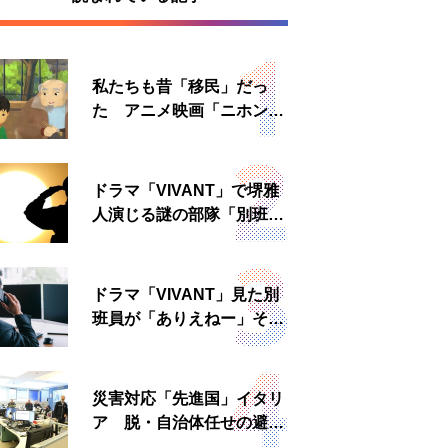
私たちも昔「移民」だっ
た アニメ映画「ニホンジ
ン」上映へ
ドラマ「VIVANT」で堺雅
人演じる謎の部隊「別班」
は実在する？内情知る人物
に聞いた
ドラマ「VIVANT」見た別
班員が「ありえねー」その
理由とは 非公然組織ゆえ
の悲哀
災害対応「先進国」イタリ
ア 脱・自治体任せの避難
所運営、被災者への温かい