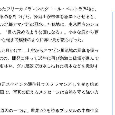
たフリーカメラマンのダニエル・ベルトラ(54)は、
るのを見つけた。操縦士が機体を急降下させると、
ジル北部アマパ州の冠水した低地に、南米固有のショ
。「目の覚めるような画になる」。小さな窓から夢
から端まで模様のように赤い鳥が散らばった。
から1カ月かけて、上空からアマゾン川流域の写真を撮っ
のの、開発に伴って16年に再び急激に破壊が進んで
雨林や、ダム建設で冠水し枯れた樹木などを撮影す
地元スペインの通信社でカメラマンとして働き始め
企画で、写真の伝えるメッセージは自然を守る強い力
原因の一つは、世界2位を誇るブラジルの牛肉生産