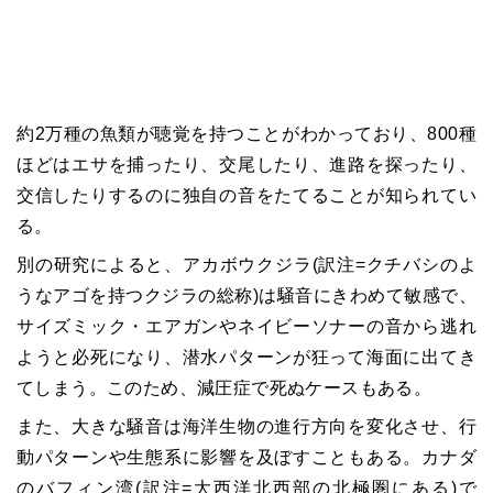
約2万種の魚類が聴覚を持つことがわかっており、800種
ほどはエサを捕ったり、交尾したり、進路を探ったり、
交信したりするのに独自の音をたてることが知られてい
る。
別の研究によると、アカボウクジラ(訳注=クチバシのよ
うなアゴを持つクジラの総称)は騒音にきわめて敏感で、
サイズミック・エアガンやネイビーソナーの音から逃れ
ようと必死になり、潜水パターンが狂って海面に出てき
てしまう。このため、減圧症で死ぬケースもある。
また、大きな騒音は海洋生物の進行方向を変化させ、行
動パターンや生態系に影響を及ぼすこともある。カナダ
のバフィン湾(訳注=大西洋北西部の北極圏にある)で