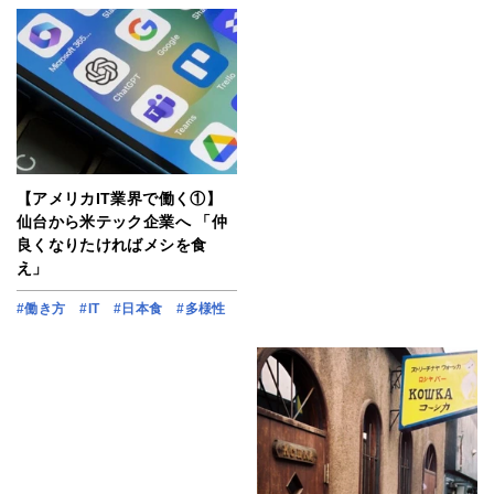
【アメリカIT業界で働く①】
仙台から米テック企業へ 「仲
良くなりたければメシを食
え」
#働き方
#IT
#日本食
#多様性