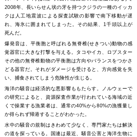
2008年、長いらせん状の牙を持つクジラの一種のイッカ
クは人工地震波による探査試験の影響で南下移動が遅
れ、海氷に囲まれてしまった。その結果、1千頭以上が
死んだ。
爆発音は、平衡胞と呼ばれる無脊椎(せきつい)動物の感
覚器官に大きな打撃を与える。タコやイカ、ロブスター
その他の無脊椎動物の平衡胞は方向やバランスをつかさ
どる器官だ。それがダメージを受けると、方向感覚を失
い、捕食されてしまう危険性が生じる。
海洋の騒音は経済的な悪影響ももたらす。ノルウェーで
の研究によると、資源探査作業が行われている海域の近
くで操業する漁業者は、通常の40%から80%の漁獲量し
か得られず帰港することがわかった。
水中の騒音の規制はきわめて少なく、専門家たちは解決
の道を探っている。国連は最近、騒音公害と海洋生物に