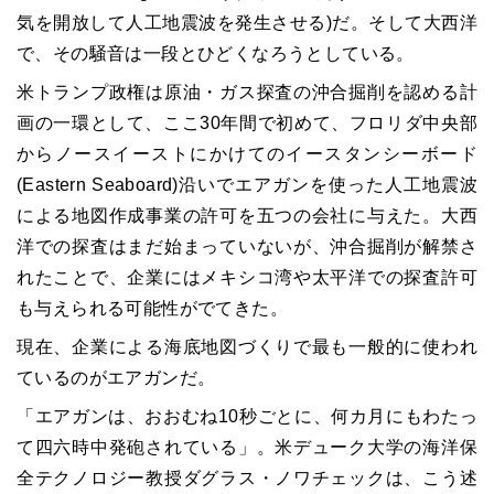
気を開放して人工地震波を発生させる)だ。そして大西洋
で、その騒音は一段とひどくなろうとしている。
米トランプ政権は原油・ガス探査の沖合掘削を認める計
画の一環として、ここ30年間で初めて、フロリダ中央部
からノースイーストにかけてのイースタンシーボード
(Eastern Seaboard)沿いでエアガンを使った人工地震波
による地図作成事業の許可を五つの会社に与えた。大西
洋での探査はまだ始まっていないが、沖合掘削が解禁さ
れたことで、企業にはメキシコ湾や太平洋での探査許可
も与えられる可能性がでてきた。
現在、企業による海底地図づくりで最も一般的に使われ
ているのがエアガンだ。
「エアガンは、おおむね10秒ごとに、何カ月にもわたっ
て四六時中発砲されている」。米デューク大学の海洋保
全テクノロジー教授ダグラス・ノワチェックは、こう述