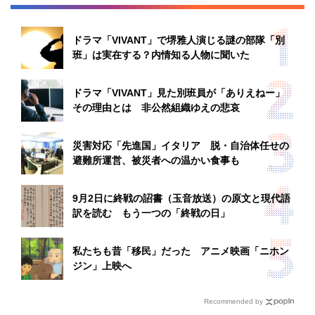
ドラマ「VIVANT」で堺雅人演じる謎の部隊「別
班」は実在する？内情知る人物に聞いた
ドラマ「VIVANT」見た別班員が「ありえねー」
その理由とは 非公然組織ゆえの悲哀
災害対応「先進国」イタリア 脱・自治体任せの
避難所運営、被災者への温かい食事も
9月2日に終戦の詔書（玉音放送）の原文と現代語
訳を読む もう一つの「終戦の日」
私たちも昔「移民」だった アニメ映画「ニホン
ジン」上映へ
Recommended by