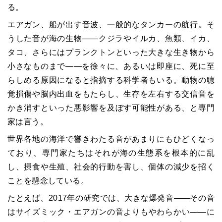
る。
エアガン、船が出す音波、一般的なタンカーの航行。そ
うした音が海の生物――クジラやイルカ、魚類、イカ、
タコ、さらにはプランクトンといった大きな生き物から
小さなものまで――を徐々に、あるいは即座に、死に至
らしめる原因になると指摘する科学者もいる。動物の聴
覚損傷や脳内出血をもたらし、生存を左右する交信音を
かき消すといった悪影響を及ぼす可能性がある、と専門
家は言う。
世界各地の海洋で響きわたる音があまりにもひどくなっ
ており、専門家たちはそれが海の生態系を根本的に乱
し、摂食や生殖、社会的行動を害し、個体の減少を招く
ことを懸念している。
たとえば、2017年の研究では、大きな爆発音――その音
はサイズミック・エアガンの音よりもやわらかい――に