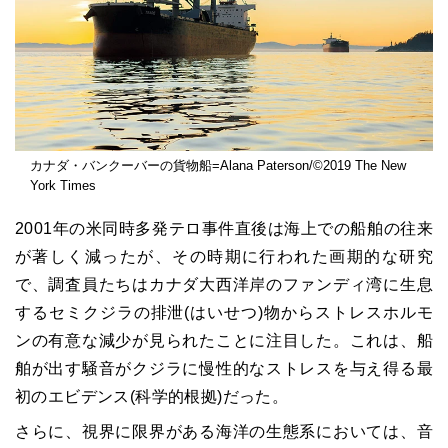
カナダ・バンクーバーの貨物船=Alana Paterson/©2019 The New
York Times
2001年の米同時多発テロ事件直後は海上での船舶の往来
が著しく減ったが、その時期に行われた画期的な研究
で、調査員たちはカナダ大西洋岸のファンディ湾に生息
するセミクジラの排泄(はいせつ)物からストレスホルモ
ンの有意な減少が見られたことに注目した。これは、船
舶が出す騒音がクジラに慢性的なストレスを与え得る最
初のエビデンス(科学的根拠)だった。
さらに、視界に限界がある海洋の生態系においては、音