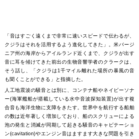
「音はすごく遠くまで非常に速いスピードで伝わるが、
クジラはそれを活用するよう進化してきた」。米バージ
ニア州の海岸からアイルランド近くまで、クジラが出す
音に耳を傾けてきた前出の生物音響学者のクラークは、
そう話し、「クジラは1千マイル離れた場所の暴風の音
も聞くことができる」と指摘した。
人工地震波の騒音とは別に、コンテナ船やネイビーソナ
ー(海軍艦船が搭載している水中音波探知装置)が出す複
合音も海洋生物に支障をきたす。世界中を航行する船舶
の数は近年著しく増加しており、船のスクリューによる
泡の発生と消滅が同期して起きる騒音のキャビテーショ
ン(cavitation)やエンジン音はますます大きな問題を引き