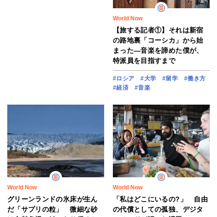
World Now
【旅する記者①】それは新宿
の路地裏「コーシカ」から始
まった―音楽を諦めた僕が、
特派員を目指すまで
#ロシア
#大学
#留学
#働き方
#経済
#音楽
World Now
World Now
グリーンランドの氷床が生ん
「私はどこにいるの?」 自由
だ「サプリの粒」 微細な砂
の代償としての孤独、デジタ