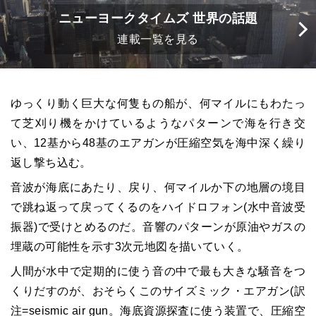
ニューヨークタイムズ 世界の話題
連載一覧を見る
ゆっくり動く巨大な何隻もの船が、何マイルにもわたっ
て芝刈り機をかけているようなパターンで海を行き交
い、12基から48基のエアガンが圧縮空気を海中深く繰り
返し撃ち込む。
音波が海底にあたり、戻り、何マイルか下の地層の境目
で跳ね返って戻ってくるのをハイドロフォン(水中音波受
振器)で受けとめるのだ。音響のパターンが原油やガスの
埋蔵の可能性を示す3次元地図を描いていく。
人間が水中で定期的に使う音の中で最も大きな騒音をつ
くりだすのが、おそらくこのサイズミック・エアガン(訳
注=seismic air gun。海底資源探査に使う装置で、圧縮空