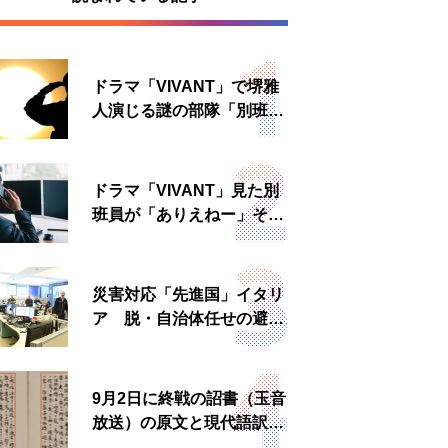
ドラマ「VIVANT」で堺雅
人演じる謎の部隊「別班」
は実在する？内情知る人物
に聞いた
ドラマ「VIVANT」見た別
班員が「ありえねー」その
理由とは 非公然組織ゆえ
の悲哀
災害対応「先進国」イタリ
ア 脱・自治体任せの避難
所運営、被災者への温かい
食事も
9月2日に終戦の詔書（玉音
放送）の原文と現代語訳を
読む もう一つの「終戦の