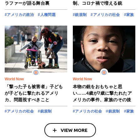
ラファーが語る舞台裏
制、コロナ禍で増える銃
#アメリカの政治
#人種問題
#銃規制
#アメリカの社会
#家族
World Now
World Now
「撃った子も被害者」子ども
本物の銃をおもちゃと思
が子どもに撃たれるアメリ
い……4歳が7歳に撃たれたア
カ、問題視すべきこと
メリカの事件、家族のその後
#アメリカの社会
#銃規制
#アメリカの社会
#銃規制
#家族
VIEW MORE