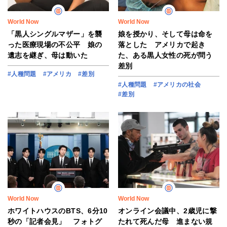
World Now
World Now
「黒人シングルマザー」を襲
娘を授かり、そして母は命を
った医療現場の不公平 娘の
落とした アメリカで起き
遺志を継ぎ、母は動いた
た、ある黒人女性の死が問う
差別
#人種問題
#アメリカ
#差別
#人種問題
#アメリカの社会
#差別
World Now
World Now
ホワイトハウスのBTS、6分10
オンライン会議中、2歳児に撃
秒の「記者会見」 フォトグ
たれて死んだ母 進まない規