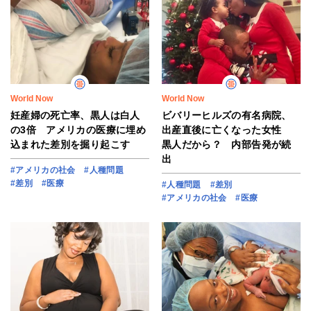
World Now
World Now
妊産婦の死亡率、黒人は白人
ビバリーヒルズの有名病院、
の3倍 アメリカの医療に埋め
出産直後に亡くなった女性
込まれた差別を掘り起こす
黒人だから？ 内部告発が続
出
#アメリカの社会
#人種問題
#差別
#医療
#人種問題
#差別
#アメリカの社会
#医療