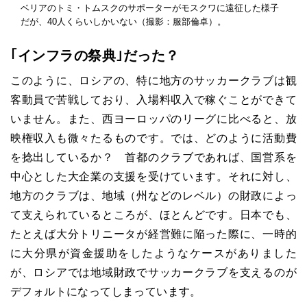
ベリアのトミ・トムスクのサポーターがモスクワに遠征した様子
だが、40人くらいしかいない（撮影：服部倫卓）。
｢インフラの祭典｣だった？
このように、ロシアの、特に地方のサッカークラブは観
客動員で苦戦しており、入場料収入で稼ぐことができて
いません。また、西ヨーロッパのリーグに比べると、放
映権収入も微々たるものです。では、どのように活動費
を捻出しているか？ 首都のクラブであれば、国営系を
中心とした大企業の支援を受けています。それに対し、
地方のクラブは、地域（州などのレベル）の財政によっ
て支えられているところが、ほとんどです。日本でも、
たとえば大分トリニータが経営難に陥った際に、一時的
に大分県が資金援助をしたようなケースがありました
が、ロシアでは地域財政でサッカークラブを支えるのが
デフォルトになってしまっています。