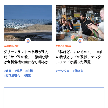
World Now
World Now
グリーンランドの氷床が生ん
「私はどこにいるの?」 自由
だ「サプリの粒」 微細な砂
の代償としての孤独、デジタ
は食料危機の鍵になり得るか
ルノマドが語った課題
#健康
#貿易
#北極
#デジタル
#働き方
#地球温暖化
#農業