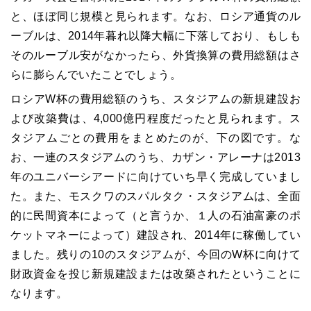
と、ほぼ同じ規模と見られます。なお、ロシア通貨のル
ーブルは、
2014
年暮れ以降大幅に下落しており、もしも
そのルーブル安がなかったら、外貨換算の費用総額はさ
らに膨らんでいたことでしょう。
ロシア
W
杯の費用総額のうち、スタジアムの新規建設お
よび改築費は、
4,000
億円程度だったと見られます。ス
タジアムごとの費用をまとめたのが、下の図です。な
お、一連のスタジアムのうち、カザン・アレーナは
2013
年のユニバーシアードに向けていち早く完成していまし
た。また、モスクワのスパルタク・スタジアムは、全面
的に民間資本によって（と言うか、１人の石油富豪のポ
ケットマネーによって）建設され、
2014
年に稼働してい
ました。残りの
10
のスタジアムが、今回の
W
杯に向けて
財政資金を投じ新規建設または改築されたということに
なります。