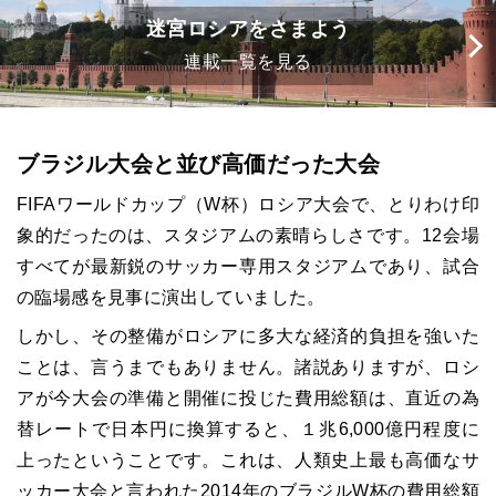
迷宮ロシアをさまよう
連載一覧を見る
ブラジル大会と並び高価だった大会
FIFA
ワールドカップ（
W
杯）ロシア大会で、とりわけ印
象的だったのは、スタジアムの素晴らしさです。
12
会場
すべてが最新鋭のサッカー専用スタジアムであり、試合
の臨場感を見事に演出していました。
しかし、その整備がロシアに多大な経済的負担を強いた
ことは、言うまでもありません。諸説ありますが、ロシ
アが今大会の準備と開催に投じた費用総額は、直近の為
替レートで日本円に換算すると、１兆
6,000
億円程度に
上ったということです。これは、人類史上最も高価なサ
ッカー大会と言われた
2014
年のブラジル
W
杯の費用総額