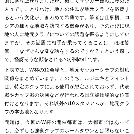
的に盛り上がりましたが、概してサッカー観戦に冷めた
人々です。とりわけ、地方の住民が地元クラブを応援す
るという文化が、きわめて希薄です。筆者は仕事柄、ロ
シアの様々な地域を訪問する機会があり、そのたびに現
地の人に地元クラブについての話題を振るようにしてい
ますが、その話題に相手が乗ってくることは、ほぼ皆
無。「なぜそんな変な話をするのですか？」という感じ
で、怪訝そうな顔をされるのが関の山です。
下表では、
W
杯の
12
会場と、地元サッカークラブの対応
関係をまとめています。このうち、ルジニキとフィシト
は、特定のクラブによる使用が想定されておらず、代表
戦やカップ戦の決勝などが行われる国立競技場的な位置
付けとなります。それ以外の
10
スタジアムが、地元クラ
ブの本拠地となります。
問題は、今回の
W
杯の開催都市は、大都市ではあって
も、必ずしも強豪クラブのホームタウンとは限らないこ