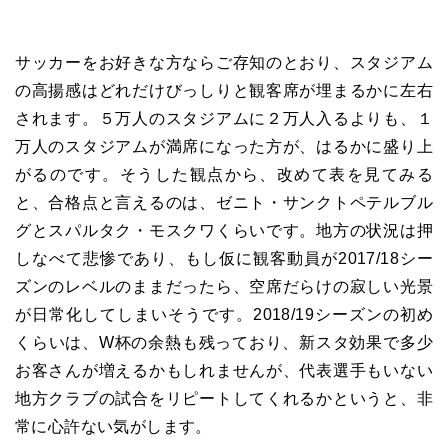
サッカーをお好きな方ならご存知のとおり、スタジアム
の高揚感はどれだけびっしりと観客席が埋まるかに左右
されます。５万人のスタジアムに２万人入るよりも、１
万人のスタジアムが満席になった方が、はるかに盛り上
がるのです。そうした観点から、改めて表を見てみる
と、合格点と言えるのは、ゼニト・サンクトペテルブル
グとスパルタク・モスクワくらいです。地方の状況は押
しなべて悲惨であり、もし仮に観客動員が
2017/18
シー
ズンのレベルのままだったら、空席だらけの寂しい光景
が日常化してしまいそうです。
2018/19
シーズンの初め
くらいは、
W
杯の余熱も残っており、新スタ効果で多少
お客さんが増えるかもしれませんが、代表選手もいない
地方クラブの試合をリピートしてくれるかというと、非
常に心許ない気がします。