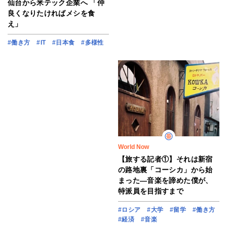
仙台から米テック企業へ 「仲
良くなりたければメシを食
え」
#働き方
#IT
#日本食
#多様性
World Now
【旅する記者①】それは新宿
の路地裏「コーシカ」から始
まった―音楽を諦めた僕が、
特派員を目指すまで
#ロシア
#大学
#留学
#働き方
#経済
#音楽