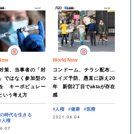
Now
World Now
対策、当事者の「封
コンドーム、チラシ配布…
」ではなく参加型の
エイズ予防、愚直に訴え20
を キーポピュレー
年 新宿2丁目でaktaが存在
という考え方
感
#人権
#健康
#医療
ナの時代を生きる
2021.06.04
#人権
6.07