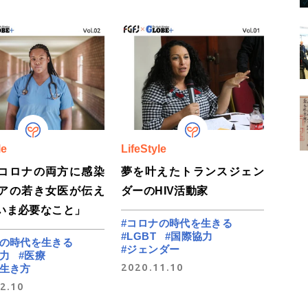
le
LifeStyle
コロナの両方に感染
夢を叶えたトランスジェン
アの若き女医が伝え
ダーのHIV活動家
いま必要なこと」
#コロナの時代を生きる
#LGBT
#国際協力
ナの時代を生きる
#ジェンダー
力
#医療
2020.11.10
の生き方
2.10