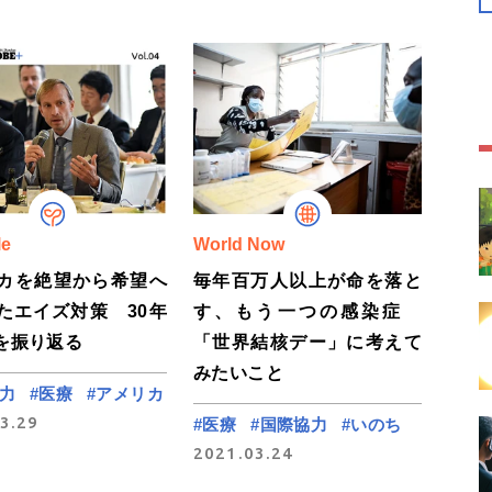
le
World Now
カを絶望から希望へ
毎年百万人以上が命を落と
たエイズ対策 30年
す、もう一つの感染症
を振り返る
「世界結核デー」に考えて
みたいこと
力
#医療
#アメリカ
3.29
#医療
#国際協力
#いのち
2021.03.24