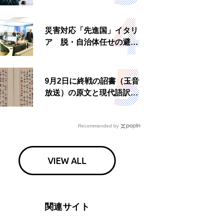
理由とは 非公然組織ゆえ
の悲哀
災害対応「先進国」イタリ
ア 脱・自治体任せの避難
所運営、被災者への温かい
食事も
9月2日に終戦の詔書（玉音
放送）の原文と現代語訳を
読む もう一つの「終戦の
日」
Recommended by
VIEW ALL
関連サイト