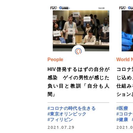
People
World 
HIV啓発するはずの自分が
コロナ
感染 ゲイの男性が感じた
じ込め
負い目と教訓「自分も人
仕組み
間」
ション
#コロナの時代を生きる
#医療
#東京オリンピック
#コロ
#フィリピン
#健康
2021.07.29
2021.0