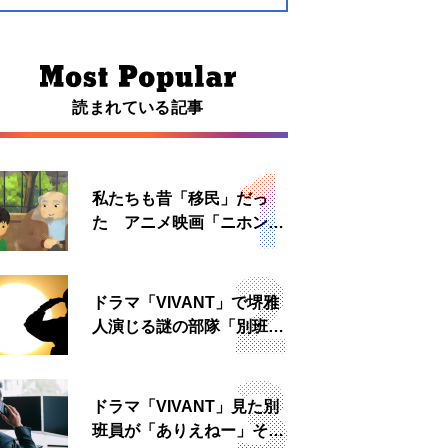
読まれている記事
私たちも昔「移民」だっ
た アニメ映画「ニホンジ
ン」上映へ
ドラマ「VIVANT」で堺雅
人演じる謎の部隊「別班」
は実在する？内情知る人物
に聞いた
ドラマ「VIVANT」見た別
班員が「ありえねー」その