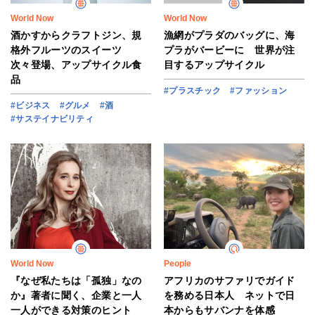
World Now
World Now
酒かすからクラフトジン、規
漁網がプラダのバッグに、海
格外フルーツのスイーツ
プラがバービーに 世界が注
次々登場、アップサイクル食
目するアップサイクル
品
#プラスチック
#ファッション
#ビジネス
#グルメ
#酒
#サステイナビリティ
World Now
People
『なぜ私たちは「孤独」なの
アフリカのサファリでガイド
か』著者に聞く、企業と一人
を務める日本人 ネットで日
一人ができる対策のヒント
本からもサバンナを体感