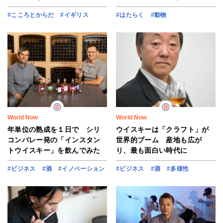
#こころとからだ
#イギリス
#はたらく
#動物
World Now
World Now
年単位の熟成を１日で シリ
ウイスキーは「クラフト」が
コンバレー発の「インスタン
世界的ブーム 産地も広が
トウイスキー」を飲んでみた
り、最も面白い時代に
#ビジネス
#酒
#イノベーション
#ビジネス
#酒
#多様性