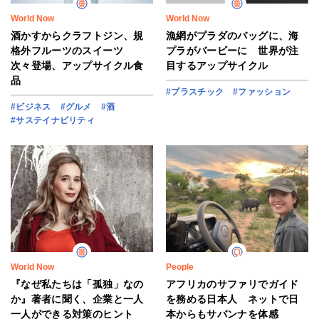
World Now
World Now
酒かすからクラフトジン、規
漁網がプラダのバッグに、海
格外フルーツのスイーツ
プラがバービーに 世界が注
次々登場、アップサイクル食
目するアップサイクル
品
#プラスチック
#ファッション
#ビジネス
#グルメ
#酒
#サステイナビリティ
World Now
People
『なぜ私たちは「孤独」なの
アフリカのサファリでガイド
か』著者に聞く、企業と一人
を務める日本人 ネットで日
一人ができる対策のヒント
本からもサバンナを体感