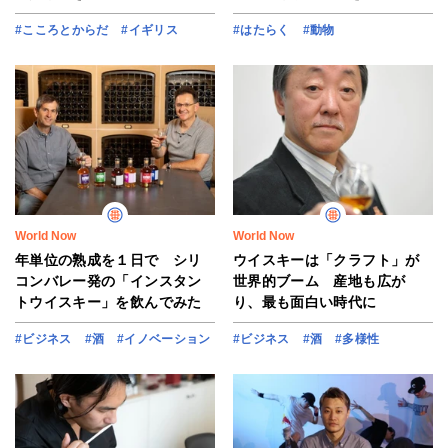
#こころとからだ
#イギリス
#はたらく
#動物
World Now
World Now
年単位の熟成を１日で シリ
ウイスキーは「クラフト」が
コンバレー発の「インスタン
世界的ブーム 産地も広が
トウイスキー」を飲んでみた
り、最も面白い時代に
#ビジネス
#酒
#イノベーション
#ビジネス
#酒
#多様性