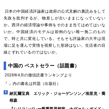
日本の中国経済評論家は政府の公式見解の裏読みをして
失政を批判するが、物差しが古いままになっていない
か。西洋の経済理論や事例をそのまま当てはめてはいな
いか。中国経済のモデルは前例のない唯一無二のもの
で、時と共に変化している。そもそも評論家の大半は現
場に足を運んで実情を視察した形跡はない。生活者の目
線とずれているのではないか。
中国の ベストセラー（話題書）
2026年4月の微信読書ランキングより
『 』内の書名は邦題（出版社）
納瓦爾宝典 エリック・ジョーゲンソン／埃里克・喬
根森
『シリコンバレー最重要思想家 ナヴァル・ガイド』