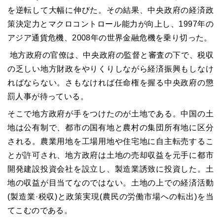
を逆転して大幅に伸びた。その結果、中央政府の経済政
策決定力とマクロコントロール能力が向上し、1997年の
アジア通貨危機、2008年の世界金融危機を乗り切った。
地方政府の官僚は、中央政府の監督と審査の下で、税収
の乏しい地方財政をやりくりしながら経済振興もしなけ
ればならない。さもなければ任命権を握る中央政府の懲
罰人事が待っている。
そこで地方政府が手をつけたのが土地である。中国の土
地は公有制で、都市の国有地と農村の集団所有地に区分
される。農業用地を工場用地や住宅地に自主転売するこ
とが許可され、地方政府は土地の売却収益を元手に都市
開発建設投資会社を設立し、製造業誘致に投資した。土
地の収益が目当てなのではない。土地の上での経済活動
(製造業·税収)と政策実現(農民の労働市場への転出)を当
てこむのである。