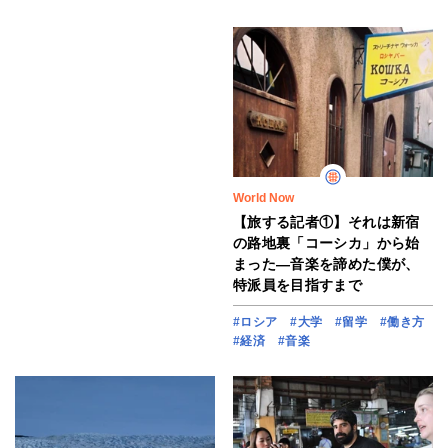
World Now
【旅する記者①】それは新宿
の路地裏「コーシカ」から始
まった―音楽を諦めた僕が、
特派員を目指すまで
#ロシア
#大学
#留学
#働き方
#経済
#音楽