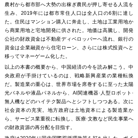
農村から都市部へ大勢の出稼ぎ農民が押し寄せる人流を
生み、2019年には都市常住人口は全人口の6割に達し
た。住民はマンション購入に奔走し、土地は工業用地か
ら商業用地と宅地開発に供された。地価は高騰し、開発
公社の財政資金は不動産ディベロッパーへ流れ、銀行の
資金は企業融資から住宅ローン、さらには株式投資へと
移ってマネーゲーム化した。
以上の本書の概要から、中国経済の今を読み解こう。中
央政府が手掛けているのは、戦略新興産業の業種転換
だ。製造業の重心は、世界市場を席巻するに至った太陽
光バネルや液晶パネルから、AI関連機器·人型ロボット·
無人機などのハイテク製品へとシフトしつつある。次に
社会資本の充実。地方政府は土地資本による製造業か
ら、サーピス業重視に転換し、医療·文教など民生事業へ
の財政資源の再分配を目指す。