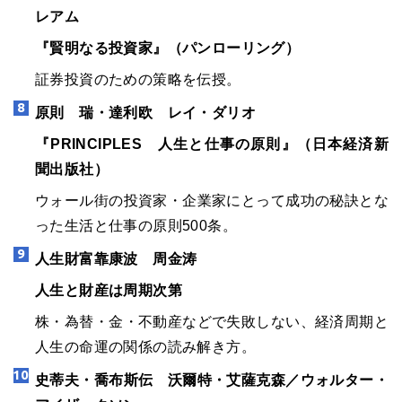
レアム
『賢明なる投資家』（パンローリング）
証券投資のための策略を伝授。
原則 瑞・達利欧 レイ・ダリオ
『PRINCIPLES 人生と仕事の原則』（日本経済新
聞出版社）
ウォール街の投資家・企業家にとって成功の秘訣とな
った生活と仕事の原則500条。
人生財富靠康波 周金涛
人生と財産は周期次第
株・為替・金・不動産などで失敗しない、経済周期と
人生の命運の関係の読み解き方。
史蒂夫・喬布斯伝 沃爾特・艾薩克森／ウォルター・