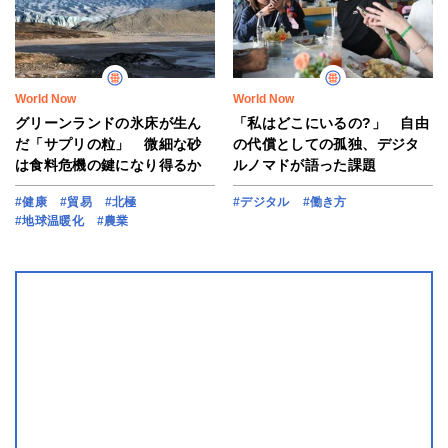
World Now
World Now
グリーンランドの氷床が生ん
「私はどこにいるの?」 自由
だ「サプリの粒」 微細な砂
の代償としての孤独、デジタ
は食料危機の鍵になり得るか
ルノマドが語った課題
#健康
#貿易
#北極
#デジタル
#働き方
#地球温暖化
#農業