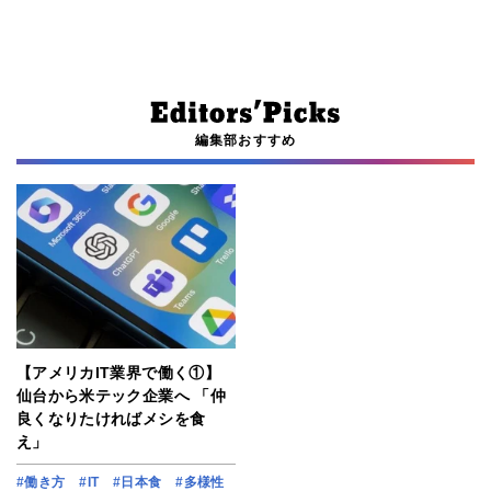
編集部おすすめ
【アメリカIT業界で働く①】
仙台から米テック企業へ 「仲
良くなりたければメシを食
え」
#働き方
#IT
#日本食
#多様性