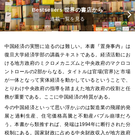
Bestsellers 世界の書店から
連載一覧を見る
中国経済の実態に迫るのは難しい。本書『置身事内』は
復旦大学経済学部の講義テキストである。経済活動にお
ける地方政府のミクロメカニズムと中央政府のマクロコ
ントロールの2部からなる。タイトルは官場(官界)と市場
が一体となって実体経済を動かしているということで、
とりわけ中央政府の指導を踏まえた地方政府の役割と任
務が重要である。ここに中国経済の特質がある。
今の中国経済といって思い浮かぶのは製造業の飛躍的発
展と過剰生産、住宅価格高騰と不動産バプル崩壊だろ
う。本書から類推すれば、発端は1994年に断行された分
税制にある。国家財政に占める中央財政収入が地方政府