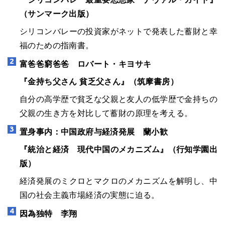
（サンマーク出版）
シリコンバレーの投資家がネットで発表した蓄財と幸
福のための指南書。
富爸爸窮爸爸 ロバート・キヨサキ
『金持ち父さん 貧乏父さん』（筑摩書房）
自分の高学歴で貧乏な父親と友人の低学歴で金持ちの
父親の生き方を対比して蓄財の原理を考える。
置身事内：中国政府与経済発展 蘭小歓
『統治と経済 現代中国のメカニズム』（行知学園出
版）
経済発展のミクロとマクロのメカニズムを解明し、中
国の社会主義市場経済の実態に迫る。
因為独特 李翔