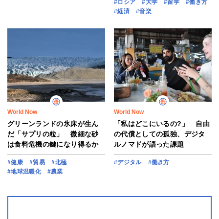
#ロシア
#大学
#留学
#働き方
#経済
#音楽
World Now
World Now
グリーンランドの氷床が生ん
「私はどこにいるの?」 自由
だ「サプリの粒」 微細な砂
の代償としての孤独、デジタ
は食料危機の鍵になり得るか
ルノマドが語った課題
#健康
#貿易
#北極
#デジタル
#働き方
#地球温暖化
#農業