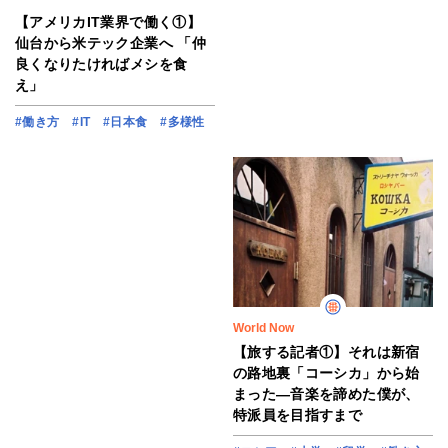
【アメリカIT業界で働く①】
仙台から米テック企業へ 「仲
良くなりたければメシを食
え」
#働き方
#IT
#日本食
#多様性
World Now
【旅する記者①】それは新宿
の路地裏「コーシカ」から始
まった―音楽を諦めた僕が、
特派員を目指すまで