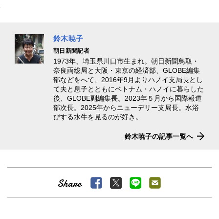
鈴木暁子
朝日新聞記者
1973年、埼玉県川口市生まれ。朝日新聞鳥取・
奈良両総局と大阪・東京の経済部、GLOBE編集
部などをへて、2016年9月よりハノイ支局長とし
て夫と息子とともにベトナム・ハノイに暮らした
後、GLOBE副編集長。2023年５月から国際報道
部次長。2025年からニューデリー支局長。水浴
びする水牛を見るのが好き。
鈴木暁子の記事一覧へ