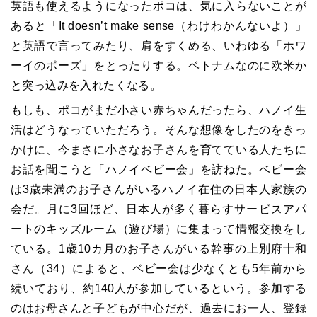
英語も使えるようになったポコは、気に入らないことが
あると「It doesn’t make sense（わけわかんないよ）」
と英語で言ってみたり、肩をすくめる、いわゆる「ホワ
ーイのポーズ」をとったりする。ベトナムなのに欧米か
と突っ込みを入れたくなる。
もしも、ポコがまだ小さい赤ちゃんだったら、ハノイ生
活はどうなっていただろう。そんな想像をしたのをきっ
かけに、今まさに小さなお子さんを育てている人たちに
お話を聞こうと「ハノイベビー会」を訪ねた。ベビー会
は3歳未満のお子さんがいるハノイ在住の日本人家族の
会だ。月に3回ほど、日本人が多く暮らすサービスアパ
ートのキッズルーム（遊び場）に集まって情報交換をし
ている。1歳10カ月のお子さんがいる幹事の上別府十和
さん（34）によると、ベビー会は少なくとも5年前から
続いており、約140人が参加しているという。参加する
のはお母さんと子どもが中心だが、過去にお一人、登録