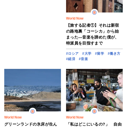
World Now
【旅する記者①】それは新宿
の路地裏「コーシカ」から始
まった―音楽を諦めた僕が、
特派員を目指すまで
#ロシア
#大学
#留学
#働き方
#経済
#音楽
World Now
World Now
グリーンランドの氷床が生ん
「私はどこにいるの?」 自由