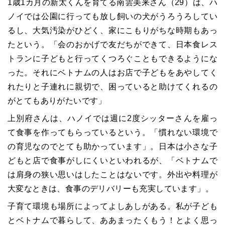
1
歳
1
カ月の新太くんを育てる南雲美来さん（
29
）は、ハ
ノイでは公園に行っても放し飼いの犬がうろうろしてい
るし、大気汚染がひどく、家にこもりがちな時期もあっ
たという。「会のおかげで友だちができて、日本食レス
トランに子どもと行ってくつろぐこともできるようにな
った。それにベトナムの人はお店で子どもをあやしてく
れたりと子連れに親切で、困っていると助けてくれるの
がとてもありがたいです」
上別府さんは、ハノイでは週に
2
度シッターさんを雇っ
て食事を作ってもらっているという。「慣れない環境で
の育児なのでとても助かっています」。日本は小さな子
どもと店で食事がしにくいといわれるが、「ベトナムで
は肩身の狭い思いはしたことはないです。外出や料理が
大変なときは、食事のデリバリーも充実しています」。
子育て環境も場所によってよしあしがある。私が子ども
とベトナムで暮らして、ああまったくもう！とよく思っ