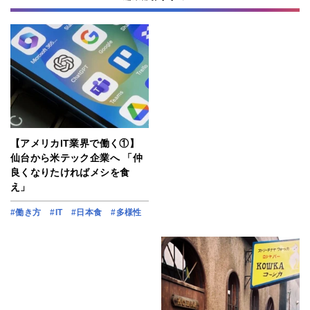
【アメリカIT業界で働く①】
仙台から米テック企業へ 「仲
良くなりたければメシを食
え」
#働き方
#IT
#日本食
#多様性