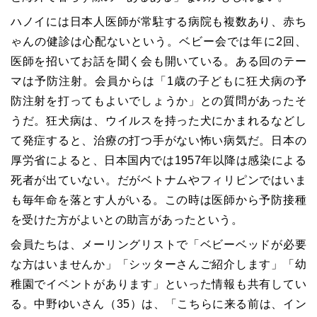
ハノイには日本人医師が常駐する病院も複数あり、赤ち
ゃんの健診は心配ないという。ベビー会では年に2回、
医師を招いてお話を聞く会も開いている。ある回のテー
マは予防注射。会員からは「1歳の子どもに狂犬病の予
防注射を打ってもよいでしょうか」との質問があったそ
うだ。狂犬病は、ウイルスを持った犬にかまれるなどし
て発症すると、治療の打つ手がない怖い病気だ。日本の
厚労省によると、日本国内では1957年以降は感染による
死者が出ていない。だがベトナムやフィリピンではいま
も毎年命を落とす人がいる。この時は医師から予防接種
を受けた方がよいとの助言があったという。
会員たちは、メーリングリストで「ベビーベッドが必要
な方はいませんか」「シッターさんご紹介します」「幼
稚園でイベントがあります」といった情報も共有してい
る。中野ゆいさん（35）は、「こちらに来る前は、イン