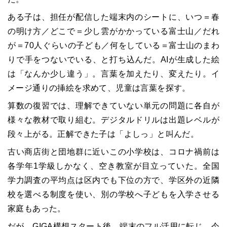
ある子は、担任が配信した端末内のシートに、いつ＝春
の明け方／どこで＝少し雲がかかっている富士山／だれ
が＝70人ぐらいの子ども／何をしている＝富士山のまわ
りで手をつないでいる、と打ち込んだ。AIが生成した絵
は「なんか少し違う」。言葉を加えたり、変えたり。イ
メージ通りの挿絵を求めて、児童は言葉を探す。
算数の復習では、理解できていない単元の問題に各自が
様々な教材で取り組む。デジタルドリルは出題レベルが
段々上がる。正解できた子は「よしっ」と叫んだ。
古い商店街と団地群に近いこの小学校は、コロナ禍前は
各学年1学級しかなく、空き教室が目立っていた。全国
学力調査の平均点は区内でも下位の方で、学区外の近隣
校を選べる制度を使い、別の学校へ子どもを入学させる
家庭もあった。
だが、GIGA構想スタート後、端末のフル活用に転じ、今