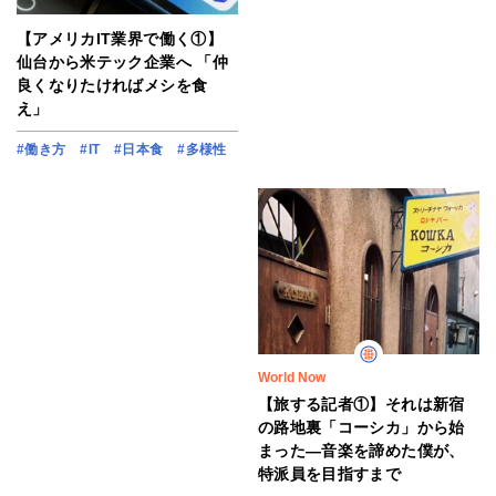
【アメリカIT業界で働く①】
仙台から米テック企業へ 「仲
良くなりたければメシを食
え」
#働き方
#IT
#日本食
#多様性
World Now
【旅する記者①】それは新宿
の路地裏「コーシカ」から始
まった―音楽を諦めた僕が、
特派員を目指すまで