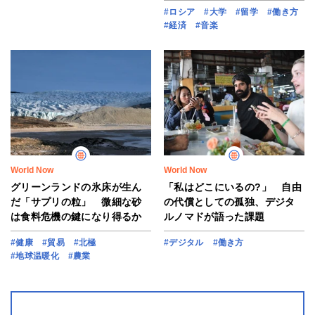
#ロシア
#大学
#留学
#働き方
#経済
#音楽
World Now
World Now
グリーンランドの氷床が生ん
「私はどこにいるの?」 自由
だ「サプリの粒」 微細な砂
の代償としての孤独、デジタ
は食料危機の鍵になり得るか
ルノマドが語った課題
#健康
#貿易
#北極
#デジタル
#働き方
#地球温暖化
#農業