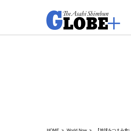
HOME
World Now
【地球をつまみ食