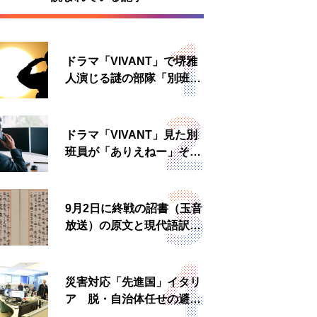
ドラマ「VIVANT」で堺雅
人演じる謎の部隊「別班」
は実在する？内情知る人物
に聞いた
ドラマ「VIVANT」見た別
班員が「ありえねー」その
理由とは 非公然組織ゆえ
の悲哀
9月2日に終戦の詔書（玉音
放送）の原文と現代語訳を
読む もう一つの「終戦の
日」
災害対応「先進国」イタリ
ア 脱・自治体任せの避難
所運営、被災者への温かい