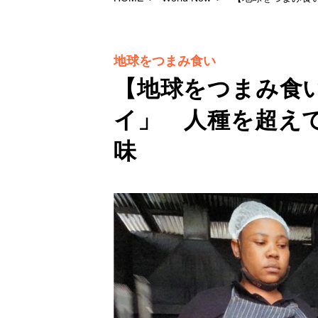
地球をつまみ食い
【地球をつまみ食
イ」 人種を超え
味