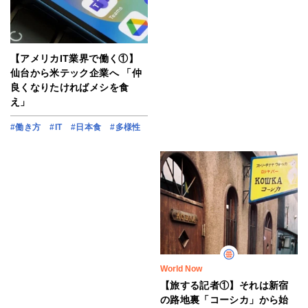
【アメリカIT業界で働く①】
仙台から米テック企業へ 「仲
良くなりたければメシを食
え」
#働き方
#IT
#日本食
#多様性
World Now
【旅する記者①】それは新宿
の路地裏「コーシカ」から始