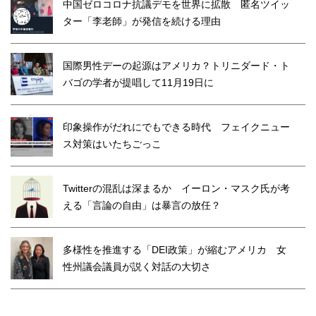
中国ゼロコロナ抗議デモを世界に拡散 匿名ツイッ
ター「李老師」が発信を続ける理由
国際男性デーの起源はアメリカ？トリニダード・ト
バゴの学者が提唱して11月19日に
印象操作がだれにでもできる時代 フェイクニュー
ス対策はいたちごっこ
Twitterの混乱は深まるか イーロン・マスク氏が考
える「言論の自由」は暴言の放任？
多様性を推進する「DEI政策」が縮むアメリカ 女
性州議会議員が説く対話の大切さ