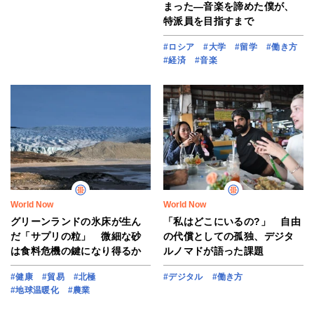
まった―音楽を諦めた僕が、
特派員を目指すまで
#ロシア
#大学
#留学
#働き方
#経済
#音楽
World Now
World Now
グリーンランドの氷床が生ん
「私はどこにいるの?」 自由
だ「サプリの粒」 微細な砂
の代償としての孤独、デジタ
は食料危機の鍵になり得るか
ルノマドが語った課題
#健康
#貿易
#北極
#デジタル
#働き方
#地球温暖化
#農業