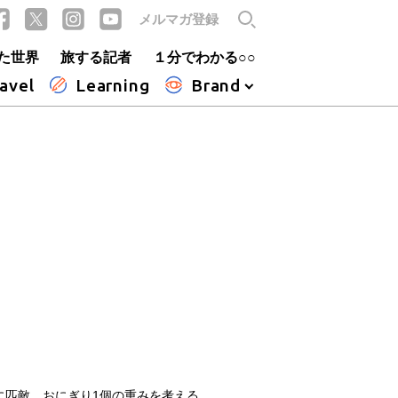
メルマガ登録
た世界
旅する記者
１分でわかる○○
avel
Learning
Brand
に匹敵 おにぎり1個の重みを考える