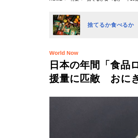
捨てるか食べるか 
World Now
日本の年間「食品
援量に匹敵 おに