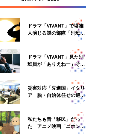
ドラマ「VIVANT」で堺雅
人演じる謎の部隊「別班」
は実在する？内情知る人物
に聞いた
ドラマ「VIVANT」見た別
班員が「ありえねー」その
理由とは 非公然組織ゆえ
の悲哀
災害対応「先進国」イタリ
ア 脱・自治体任せの避難
所運営、被災者への温かい
食事も
私たちも昔「移民」だっ
た アニメ映画「ニホンジ
ン」上映へ