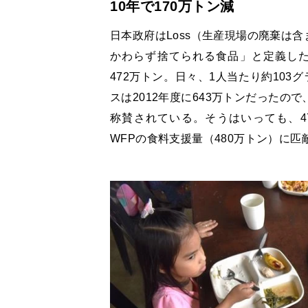
10年で170万トン減
日本政府はLoss（生産現場の廃棄は含
かわらず捨てられる食品」と定義した
472万トン。日々、1人当たり約10
スは2012年度に643万トンだったの
称賛されている。そうはいっても、47
WFPの食料支援量（480万トン）に匹