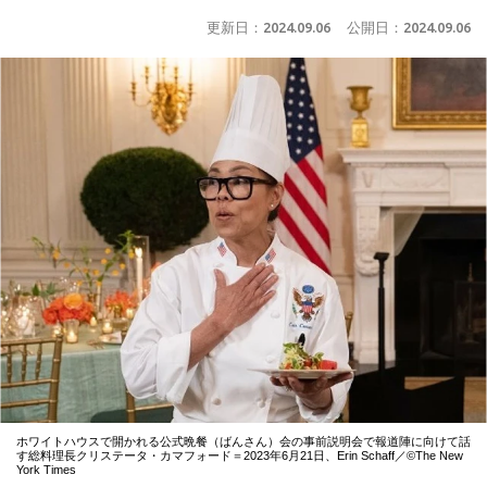
更新日：
2024.09.06
公開日：
2024.09.06
ホワイトハウスで開かれる公式晩餐（ばんさん）会の事前説明会で報道陣に向けて話
す総料理長クリステータ・カマフォード＝2023年6月21日、Erin Schaff／©The New
York Times