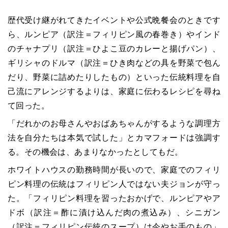
歴代受け継がれてきたイベントや公式晩餐会のときです
ら、ルンピア（訳注＝フィリピン風の春巻き）やインド
のチャナプリ（訳注＝ひよこ豆のカレーと揚げパン）、
ギリシャのドルマ（訳注＝ひき肉などの具を野菜で包ん
だり、野菜に詰めたりしたもの）といった伝統料理を自
己流にアレンジするよりは、家庭に伝わるレシピを尋ね
て回った。
「だれかのお母さんやおばあちゃんがするような調理方
法を自分たちは本気で試した」とカマフォードは強調す
る。その機会は、あまりなかったとしてもだ。
ホワイトハウスの勤務時間が長いので、家庭でのフィリ
ピン料理の伝統はフィリピン人ではない夫ジョンが守っ
た。「フィリピン料理を習ったおかげで、ルンピアやア
ドボ（訳注＝酢に漬け込んだ肉の煮込み）、シニガン
（訳注＝フィリピン伝統のスープ）は今やお手のもの」