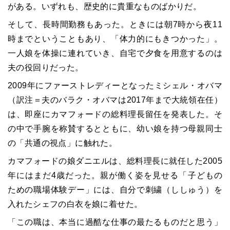
がある。いずれも、歴史的に貴重なものばかりだ。
そして、長時間勤務もあった。ときには朝7時から夜11
時までということもあり、「体力的にもきつかった」。
一人娘を体操に連れていき、自宅で夕食を用意するのは
夫の役回りだった。
2009年にファーストレディーとなったミシェル・オバマ
（訳注＝夫のバラク・オバマは2017年まで大統領在任）
は、即座にカマフォードの総料理長留任を発表した。そ
の中で手腕を称賛するとともに、幼い娘を持つ母親同士
の「共通の視点」に触れた。
カマフォードの娘ダニエルは、総料理長に就任した2005
年にはまだ4歳だった。親が働く姿を見せる「子どもの
ための職場体験デー」には、自分で刺繍（ししゅう）を
入れたシェフの白衣を娘に着せた。
「この職は、本当に過酷な仕事の最たるものだと思う」