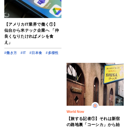
【アメリカIT業界で働く①】
仙台から米テック企業へ 「仲
良くなりたければメシを食
え」
#働き方
#IT
#日本食
#多様性
World Now
【旅する記者①】それは新宿
の路地裏「コーシカ」から始