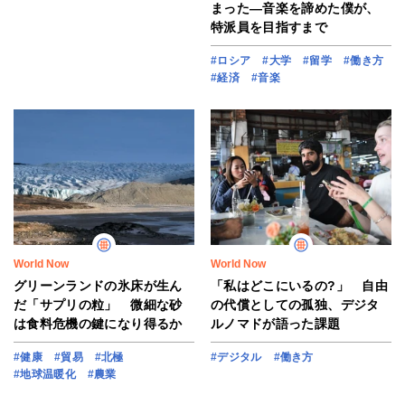
まった―音楽を諦めた僕が、
特派員を目指すまで
#ロシア
#大学
#留学
#働き方
#経済
#音楽
World Now
World Now
グリーンランドの氷床が生ん
「私はどこにいるの?」 自由
だ「サプリの粒」 微細な砂
の代償としての孤独、デジタ
は食料危機の鍵になり得るか
ルノマドが語った課題
#健康
#貿易
#北極
#デジタル
#働き方
#地球温暖化
#農業