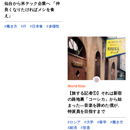
仙台から米テック企業へ 「仲
良くなりたければメシを食
え」
#働き方
#IT
#日本食
#多様性
World Now
【旅する記者①】それは新宿
の路地裏「コーシカ」から始
まった―音楽を諦めた僕が、
特派員を目指すまで
#ロシア
#大学
#留学
#働き方
#経済
#音楽