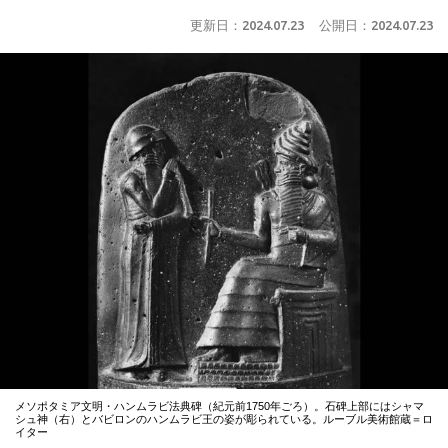
更新日：
2024.07.23
公開日：
2024.07.23
メソポタミア文明・ハンムラビ法典碑（紀元前1750年ごろ）。石碑上部にはシャマ
シュ神（右）とバビロンのハンムラビ王の姿が彫られている。ルーブル美術館蔵＝ロ
イター