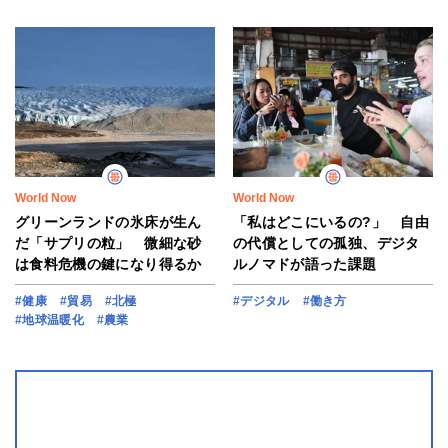
World Now
World Now
グリーンランドの氷床が生ん
「私はどこにいるの?」 自由
だ「サプリの粒」 微細な砂
の代償としての孤独、デジタ
は食料危機の鍵になり得るか
ルノマドが語った課題
#健康
#貿易
#北極
#デジタル
#働き方
#地球温暖化
#農業