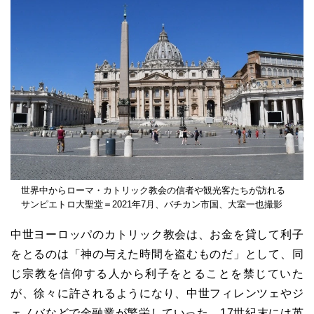
世界中からローマ・カトリック教会の信者や観光客たちが訪れる
サンピエトロ大聖堂＝2021年7月、バチカン市国、大室一也撮影
中世ヨーロッパのカトリック教会は、お金を貸して利子
をとるのは「神の与えた時間を盗むものだ」として、同
じ宗教を信仰する人から利子をとることを禁じていた
が、徐々に許されるようになり、中世フィレンツェやジ
ェノバなどで金融業が繁栄していった。17世紀末には英