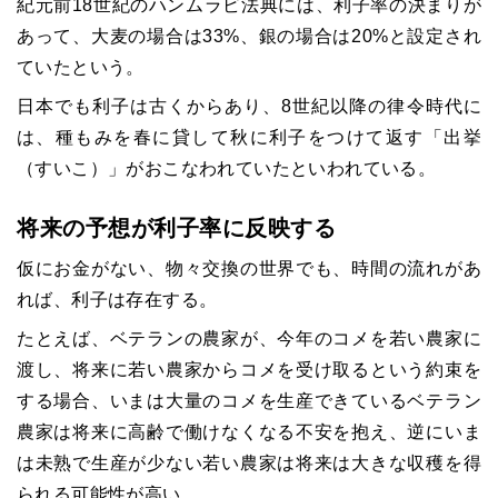
紀元前18世紀のハンムラビ法典には、利子率の決まりが
あって、大麦の場合は33%、銀の場合は20%と設定され
ていたという。
日本でも利子は古くからあり、8世紀以降の律令時代に
は、種もみを春に貸して秋に利子をつけて返す「出挙
（すいこ）」がおこなわれていたといわれている。
将来の予想が利子率に反映する
仮にお金がない、物々交換の世界でも、時間の流れがあ
れば、利子は存在する。
たとえば、ベテランの農家が、今年のコメを若い農家に
渡し、将来に若い農家からコメを受け取るという約束を
する場合、いまは大量のコメを生産できているベテラン
農家は将来に高齢で働けなくなる不安を抱え、逆にいま
は未熟で生産が少ない若い農家は将来は大きな収穫を得
られる可能性が高い。