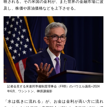
映される。その米国の金利が、また世界の金融市場に波
及し、株価や原油価格などを上下させる。
記者会見する米連邦準備制度理事会（FRB）のパウエル議長=2024
年6月、ワシントン、榊原謙撮影
「水は低きに流れる」が、お金は金利が高い方に流れ