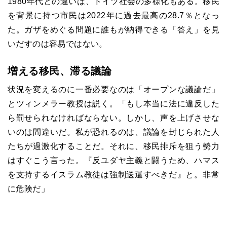
1980年代との違いは、ドイツ社会の多様化もある。移民
を背景に持つ市民は2022年に過去最高の28.7％となっ
た。ガザをめぐる問題に誰もが納得できる「答え」を見
いだすのは容易ではない。
増える移民、滞る議論
状況を変えるのに一番必要なのは「オープンな議論だ」
とツィンメラー教授は説く。「もし本当に法に違反した
ら罰せられなければならない。しかし、声を上げさせな
いのは間違いだ。私が恐れるのは、議論を封じられた人
たちが過激化することだ。それに、移民排斥を狙う勢力
はすぐこう言った。『反ユダヤ主義と闘うため、ハマス
を支持するイスラム教徒は強制送還すべきだ』と。非常
に危険だ」