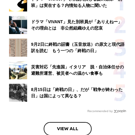
班」は実在する？内情知る人物に聞いた
ドラマ「VIVANT」見た別班員が「ありえねー」
その理由とは 非公然組織ゆえの悲哀
9月2日に終戦の詔書（玉音放送）の原文と現代語
訳を読む もう一つの「終戦の日」
災害対応「先進国」イタリア 脱・自治体任せの
避難所運営、被災者への温かい食事も
8月15日は「終戦の日」、だが「戦争が終わった
日」は国によって異なる？
Recommended by
VIEW ALL