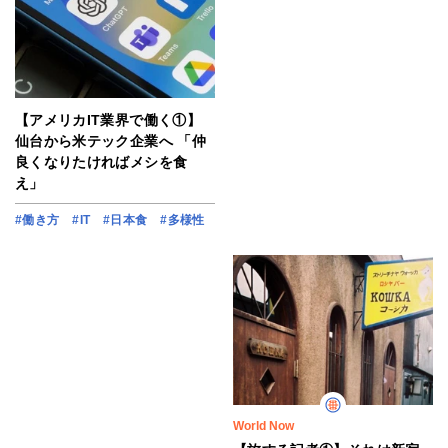
【アメリカIT業界で働く①】
仙台から米テック企業へ 「仲
良くなりたければメシを食
え」
#働き方
#IT
#日本食
#多様性
World Now