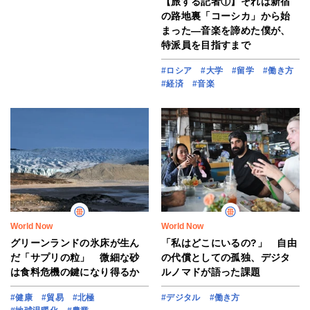
【旅する記者①】それは新宿
の路地裏「コーシカ」から始
まった―音楽を諦めた僕が、
特派員を目指すまで
#ロシア
#大学
#留学
#働き方
#経済
#音楽
World Now
World Now
グリーンランドの氷床が生ん
「私はどこにいるの?」 自由
だ「サプリの粒」 微細な砂
の代償としての孤独、デジタ
は食料危機の鍵になり得るか
ルノマドが語った課題
#健康
#貿易
#北極
#デジタル
#働き方