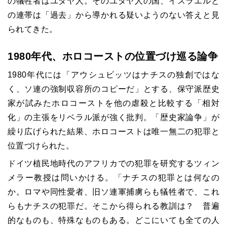
の犠牲者はユダヤ人。そのユダヤ人の国、イスラエルと
の連帯は「過去」から導かれる疑いようのない答えと見
られてきた。
1980年代、ホロコーストの位置づけ巡る論争
1980年代には「アウシュビッツはナチスの独創ではな
く、ソ連の強制収容所のコピーだ」とする、保守派歴史
家が試みたホロコーストを他の虐殺と比較する「相対
化」の主張をリベラル派が強く批判。「歴史家論争」が
繰り広げられた結果、ホロコーストは唯一無二の犯罪と
位置づけられた。
ドイツ植民地時代のアフリカでの犯罪を研究するツィン
メラー教授は問いかける。「ナチスの犯罪とは何なの
か。ロマや同性愛者、旧ソ連軍捕虜らも犠牲者で、これ
らもナチスの犯罪だ。そこから得られる教訓は？ 普遍
的なものも、特殊なものもある。どこにいても全ての人