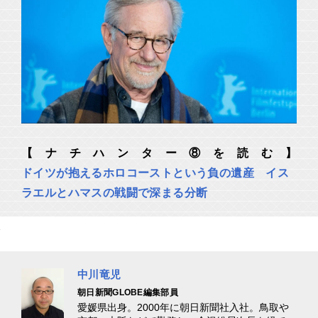
【ナチハンター⑧を読む】
ドイツが抱えるホロコーストという負の遺産 イス
ラエルとハマスの戦闘で深まる分断
中川竜児
朝日新聞GLOBE編集部員
愛媛県出身。2000年に朝日新聞社入社。鳥取や