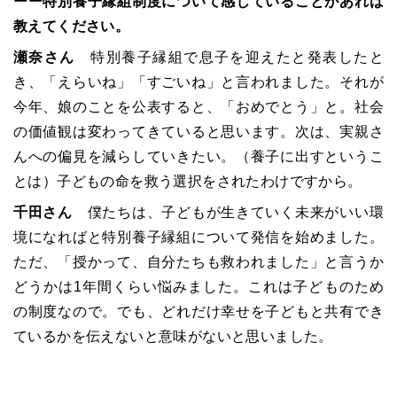
ーー特別養子縁組制度について感じていることがあれば
教えてください。
瀬奈さん
特別養子縁組で息子を迎えたと発表したと
き、
「
えらいね
」
「
すごいね
」
と言われました。それが
今年、娘のことを公表すると、「おめでとう
」
と。社会
の価値観は変わってきていると思います。次は、実親さ
んへの偏見を減らしていきたい。（養子に出すというこ
とは）子どもの命を救う選択をされたわけですから。
千田さん
僕たちは、子どもが生きていく未来がいい環
境になればと特別養子縁組について発信を始めました。
ただ、
「
授かって、自分たちも救われました
」
と言うか
どうかは1年間くらい悩みました。これは子どものため
の制度なので。でも、どれだけ幸せを子どもと共有でき
ているかを伝えないと意味がないと思いました。