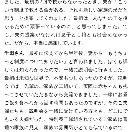
ました。最初の2回で授からなかったとき、夫が「こう
いう制度で救える命がある。それも新しい家族の形だと
思う」と提案してくれました。最初は
「
あなたの子を授
かるために頑張っているのに」と思ってしまった。で
も、夫の提案がなければ息子とも娘とも出会えなかっ
た。だから、本当に感謝しています。
千田さん
最初に伝えてから半年後、妻から
「
もうちょ
っと制度について知りたい
」
と言われました。ぼくも詳
しくは知らなかったので、一緒に説明会に行きました。
最初は未知な世界で、不安も少しあったのですが、説明
会では、先輩のご家族が二組いて、実際に赤ちゃんも抱
っこさせていただきながら交流できました。一緒にお昼
ご飯を食べながら話す時間もあったのですが、そのご夫
婦たちも、説明会を一緒に受けている方々も、どこにで
もいる夫婦だった。特別養子縁組されているご家族は普
通の家族に見え、家族の雰囲気がとても似ているので、