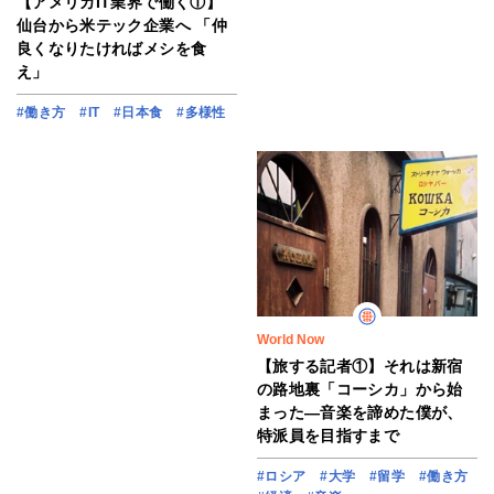
【アメリカIT業界で働く①】
仙台から米テック企業へ 「仲
良くなりたければメシを食
え」
#働き方
#IT
#日本食
#多様性
World Now
【旅する記者①】それは新宿
の路地裏「コーシカ」から始
まった―音楽を諦めた僕が、
特派員を目指すまで
#ロシア
#大学
#留学
#働き方