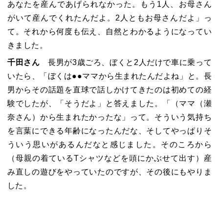
あなたを産んであげられなかった。もう1人、お母さん
がいて産んでくれたんだよ。2人ともお母さんだよ
」
っ
て。それから何度も伝え、自然とわかるようになってい
きました。
千田さん
長男が3歳ごろ、ぼくと2人だけで車に乗って
いたら、
「
ぼくは●●ママから生まれたんだよね
」
と。長
男からその話題を直球で話しかけてきたのは初めての経
験でしたが、
「
そうだよ
」
と答えました。
「
（ママ（瀬
奈さん）から生まれたかったな
」
って。そういう気持ち
を言葉にできる年齢になったんだな、そしてやっぱりそ
ういう思いがあるんだなと感じました。そのころから
（母親の着ているTシャツなどを頭にかぶせて出す）産
み直しの遊びをやっていたのですが、その後にもやりま
した。