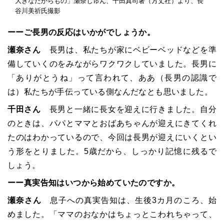
大きなたからもの」瀬奈じゅん、千田真司著（方丈社）より、長
谷川美祈氏撮影
ーーご長男の反応はいかがでしょうか。
瀬奈さん
長男は、私たちが家にベビーベッドなどを準
備していくのをみながらワクワクしていました。長男に
「
ありがとうね
」
って言われて、ああ（長男の認識で
は）私たちが手伝っている側なんだなとも思いました。
千田さん
長男と一緒に長女を迎えに行きました。自分
のときは、パパとママとおばあちゃんが迎えにきてくれ
たのはわかっているので、今回は長男が迎えにいくとい
う形をとりました。5歳だから、しっかり記憶に残るで
しょう。
ーー真実告知はいつから始めていたのですか。
瀬奈さん
息子への真実告知は、生後3カ月のころ、始
めました。
「
ママのおなかはちょっとこわれちゃって、