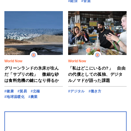
#経済
#音楽
World Now
World Now
グリーンランドの氷床が生ん
「私はどこにいるの?」 自由
だ「サプリの粒」 微細な砂
の代償としての孤独、デジタ
は食料危機の鍵になり得るか
ルノマドが語った課題
#健康
#貿易
#北極
#デジタル
#働き方
#地球温暖化
#農業