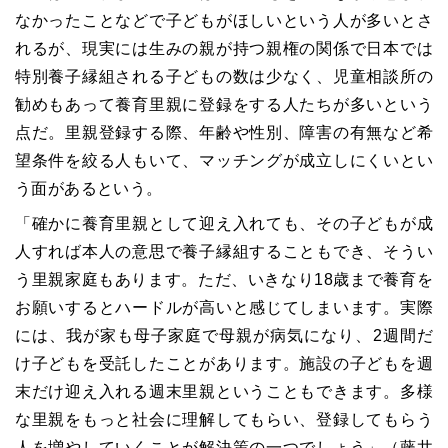
なかったことなどで子どもがほしいという人が多いとさ
れるが、現実には生みの親が持つ親権の関係で日本では
特別養子縁組される子どもの数は少なく、児童相談所の
勧めもあって養育里親に登録をする人たちが多いという
点だ。里親登録する際、年齢や性別、障害の有無など希
望条件を絞る人もいて、マッチングが成立しにくいとい
う面があるという。
「確かに養育里親として迎え入れても、その子どもが成
人すれば本人の意思で養子縁組することもでき、そうい
う里親家庭もあります。ただ、いきなり18歳まで養育を
お願いするとハードルが高いと感じてしまいます。実際
には、我が家も母子家庭で母親が病気になり、2週間だ
け子どもを受託したことがあります。施設の子どもを週
末だけ迎え入れる週末里親ということもできます。多様
な里親をもっと社会に理解してもらい、登録してもらう
人を増やしていくことが解決策の一つでしょう」（藤井