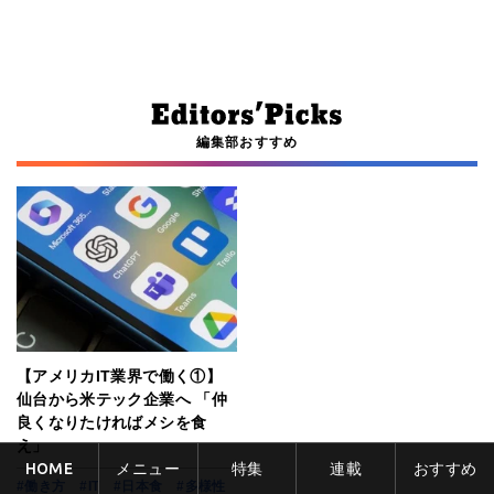
編集部おすすめ
【アメリカIT業界で働く①】
仙台から米テック企業へ 「仲
良くなりたければメシを食
え」
HOME
メニュー
特集
連載
おすすめ
#働き方
#IT
#日本食
#多様性