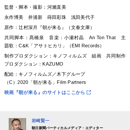
監督・脚本・撮影：河瀨直美
永作博美 井浦新 蒔田彩珠 浅田美代子
原作：辻村深月『朝が来る』（文春文庫）
共同脚本：髙橋泉 音楽：小瀬村晶 An Ton That 主
題歌：C&K「アサトヒカリ」（EMI Records）
制作プロダクション：キノフィルムズ 組画 共同制作
プロダクション：KAZUMO
配給：キノフィルムズ／木下グループ
（C）2020「朝が来る」Film Partners
映画『朝が来る』のサイトはここから
岩崎賢一
朝日新聞バーティカルメディア・エディター